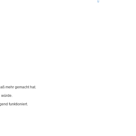
N
a
c
h
o
b
e
n
Spaß mehr gemacht hat.
n würde.
end funktioniert.