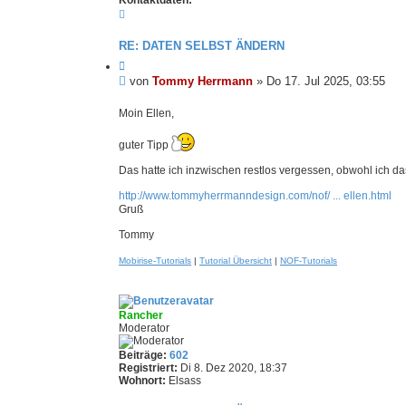
Kontaktdaten:
g
K
o
n
RE: DATEN SELBST ÄNDERN
t
a
Z
k
i
U
von
Tommy Herrmann
»
Do 17. Jul 2025, 03:55
t
t
n
d
i
g
Moin Ellen,
a
e
t
e
r
e
e
l
guter Tipp
n
n
e
v
Das hatte ich inzwischen restlos vergessen, obwohl ich da
s
o
e
n
http://www.tommyherrmanndesign.com/nof/ ... ellen.html
T
n
Gruß
o
e
m
r
Tommy
m
B
y
Mobirise-Tutorials
|
Tutorial Übersicht
|
NOF-Tutorials
e
H
e
i
r
t
r
r
Rancher
m
a
Moderator
a
n
g
n
Beiträge:
602
Registriert:
Di 8. Dez 2020, 18:37
Wohnort:
Elsass