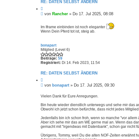
RE: DATEN SELBST ÄNDERN
Z
i
U
von
Rancher
»
Do 17. Jul 2025, 08:08
t
n
i
g
e
Im Iframe einbinden ist noch eleganter
e
r
Wenn Dein Pferd tot ist, steig ab.
e
l
n
e
s
bonapart
Mitglied (Level 6)
e
n
Beiträge:
59
e
Registriert:
Di 14. Feb 2023, 11:54
r
B
RE: DATEN SELBST ÄNDERN
e
Z
i
i
U
von
bonapart
»
Do 17. Jul 2025, 09:30
t
t
n
i
r
g
Vielen Dank für Eure Anregungen.
e
a
e
r
g
Bin heute wieder dienstlich unterwegs und sehe mir das 
e
l
Obwohl ich jetzt schon befürchte, dass nicht jedes Mitglie
n
e
s
Jedenfalls bin ich schon froh, wenn so manche "vor allem
e
Aber ich sehe mir das am WE gerne mal an. Wenn das dann
gemacht mit "irgendwas mit Datenbank", schon gar nicht f
n
e
Übrigens, Tommy, weil Du die alten NOF-Zeiten erwähnt ha
r