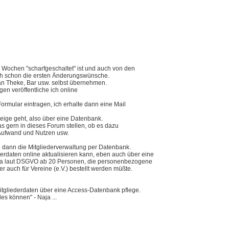
Wochen "scharfgeschaltet" ist und auch von den
ch schon die ersten Änderungswünsche.
an Theke, Bar usw. selbst übernehmen.
gen veröffentliche ich online
rmular eintragen, ich erhalte dann eine Mail
zeige geht, also über eine Datenbank.
s gern in dieses Forum stellen, ob es dazu
 Aufwand und Nutzen usw.
e dann die Mitgliederverwaltung per Datenbank.
ederdaten online aktualisieren kann, eben auch über eine
 ja laut DSGVO ab 20 Personen, die personenbezogene
 auch für Vereine (e.V.) bestellt werden müßte.
itgliederdaten über eine Access-Datenbank pflege.
s können" - Naja ...