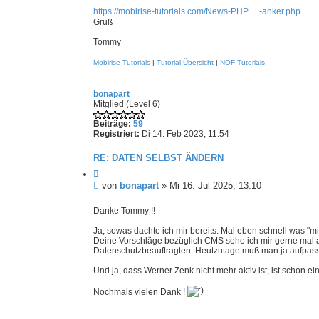
o
e
n
https://mobirise-tutorials.com/News-PHP ... -anker.php
T
n
Gruß
o
e
m
Tommy
r
m
B
y
Mobirise-Tutorials
|
Tutorial Übersicht
|
NOF-Tutorials
e
H
e
i
r
bonapart
t
r
Mitglied (Level 6)
r
m
a
a
Beiträge:
59
n
g
Registriert:
Di 14. Feb 2023, 11:54
n
RE: DATEN SELBST ÄNDERN
Z
i
U
von
bonapart
»
Mi 16. Jul 2025, 13:10
t
n
i
g
Danke Tommy !!
e
e
r
Ja, sowas dachte ich mir bereits. Mal eben schnell was "m
e
l
Deine Vorschläge bezüglich CMS sehe ich mir gerne mal an
n
e
Datenschutzbeauftragten. Heutzutage muß man ja aufpassen
s
e
Und ja, dass Werner Zenk nicht mehr aktiv ist, ist schon 
n
Nochmals vielen Dank !
e
r
B