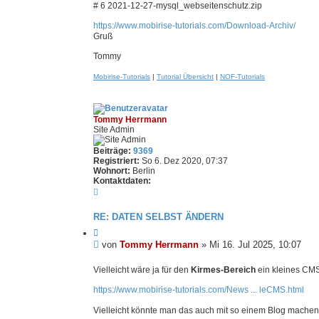
r
# 6 2021-12-27-mysql_webseitenschutz.zip
t
r
r
m
https://www.mobirise-tutorials.com/Download-Archiv/
a
a
Gruß
n
g
n
Tommy
Mobirise-Tutorials
|
Tutorial Übersicht
|
NOF-Tutorials
Tommy Herrmann
Site Admin
Beiträge:
9369
Registriert:
So 6. Dez 2020, 07:37
Wohnort:
Berlin
Kontaktdaten:
K
o
n
RE: DATEN SELBST ÄNDERN
t
a
Z
k
i
U
von
Tommy Herrmann
»
Mi 16. Jul 2025, 10:07
t
t
n
d
i
g
Vielleicht wäre ja für den
Kirmes-Bereich
ein kleines CMS
a
e
t
e
r
https://www.mobirise-tutorials.com/News ... leCMS.html
e
e
l
n
n
e
v
Vielleicht könnte man das auch mit so einem Blog machen
s