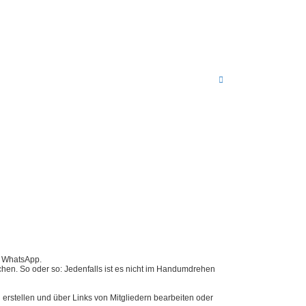
N
a
c
h
o
b
e
n
l WhatsApp.
hen. So oder so: Jedenfalls ist es nicht im Handumdrehen
erstellen und über Links von Mitgliedern bearbeiten oder