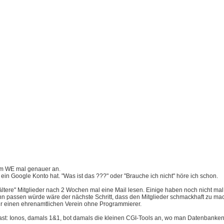
am WE mal genauer an.
d ein Google Konto hat. "Was ist das ???" oder "Brauche ich nicht" höre ich schon.
 ältere" Mitglieder nach 2 Wochen mal eine Mail lesen. Einige haben noch nicht ma
 passen würde wäre der nächste Schritt, dass den Mitglieder schmackhaft zu mac
ür einen ehrenamtlichen Verein ohne Programmierer.
st: Ionos, damals 1&1, bot damals die kleinen CGI-Tools an, wo man Datenbanken 