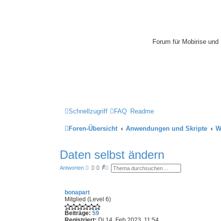
Mobirise-Tu
Forum für Mobirise un
Hilfeseiten von Mobiri
Impressum
Schnellzugriff
FAQ
Readme
Foren-Übersicht
Anwendungen und Skripte
W
Daten selbst ändern
S
E
Antworten
u
r
c
w
h
e
e
i
bonapart
t
Mitglied (Level 6)
e
r
Beiträge:
59
t
Registriert:
Di 14. Feb 2023, 11:54
e