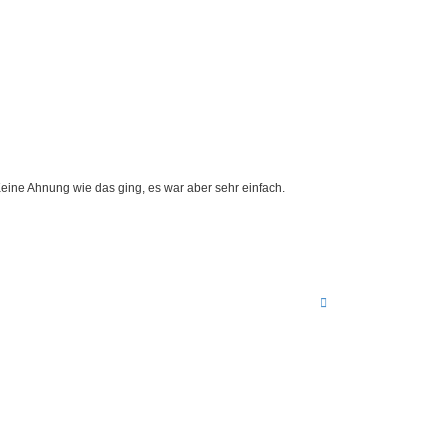
Keine Ahnung wie das ging, es war aber sehr einfach.
N
a
c
h
o
b
e
n