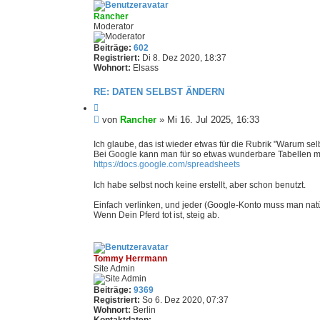
e
Rancher
i
Moderator
t
r
Beiträge:
602
Registriert:
Di 8. Dez 2020, 18:37
a
Wohnort:
Elsass
g
RE: DATEN SELBST ÄNDERN
Z
i
U
von
Rancher
»
Mi 16. Jul 2025, 16:33
t
n
i
g
Ich glaube, das ist wieder etwas für die Rubrik "Warum se
e
Bei Google kann man für so etwas wunderbare Tabellen 
e
r
https://docs.google.com/spreadsheets
e
l
n
e
Ich habe selbst noch keine erstellt, aber schon benutzt.
s
e
Einfach verlinken, und jeder (Google-Konto muss man natü
Wenn Dein Pferd tot ist, steig ab.
n
e
r
B
Tommy Herrmann
e
Site Admin
i
t
Beiträge:
9369
Registriert:
So 6. Dez 2020, 07:37
r
Wohnort:
Berlin
a