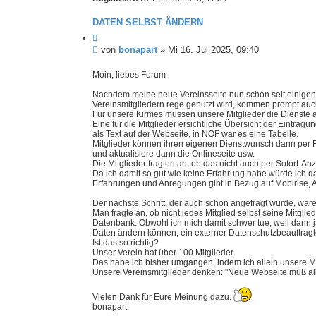
S
u
DATEN SELBST ÄNDERN
c
h
Z
e
i
U
von
bonapart
»
Mi 16. Jul 2025, 09:40
t
n
i
g
Moin, liebes Forum
e
e
r
Nachdem meine neue Vereinsseite nun schon seit einigen 
e
l
Vereinsmitgliedern rege genutzt wird, kommen prompt au
n
e
Für unsere Kirmes müssen unsere Mitglieder die Dienste 
s
Eine für die Mitglieder ersichtliche Übersicht der Eintragun
e
als Text auf der Webseite, in NOF war es eine Tabelle.
Mitglieder können ihren eigenen Dienstwunsch dann per Fo
n
und aktualisiere dann die Onlineseite usw.
e
Die Mitglieder fragten an, ob das nicht auch per Sofort-An
r
Da ich damit so gut wie keine Erfahrung habe würde ich da
B
Erfahrungen und Anregungen gibt in Bezug auf Mobirise,
e
Der nächste Schritt, der auch schon angefragt wurde, wär
i
Man fragte an, ob nicht jedes Mitglied selbst seine Mitgli
t
Datenbank. Obwohl ich mich damit schwer tue, weil dann
r
Daten ändern können, ein externer Datenschutzbeauftragter
a
Ist das so richtig?
Unser Verein hat über 100 Mitglieder.
g
Das habe ich bisher umgangen, indem ich allein unsere M
Unsere Vereinsmitglieder denken: "Neue Webseite muß alle
Vielen Dank für Eure Meinung dazu.
bonapart