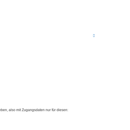
N
a
c
h
o
b
e
n
ben, also mit Zugangsdaten nur für diesen: