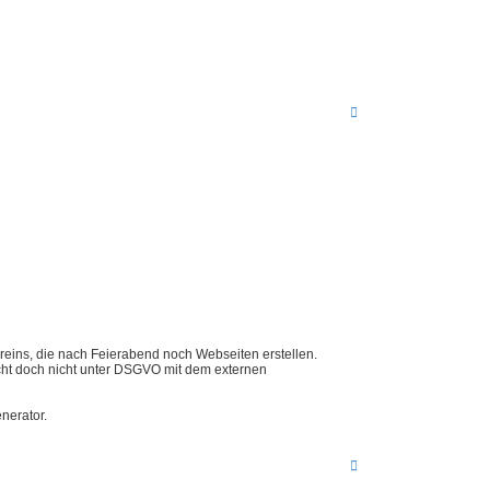
N
a
c
h
o
b
e
n
ereins, die nach Feierabend noch Webseiten erstellen.
icht doch nicht unter DSGVO mit dem externen
nerator.
N
a