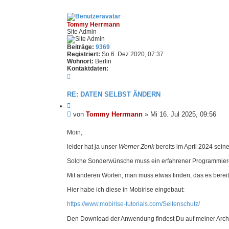
Tommy Herrmann
Site Admin
Beiträge:
9369
Registriert:
So 6. Dez 2020, 07:37
Wohnort:
Berlin
Kontaktdaten:
K
o
n
RE: DATEN SELBST ÄNDERN
t
a
Z
k
i
U
von
Tommy Herrmann
»
Mi 16. Jul 2025, 09:56
t
t
n
d
i
g
Moin,
a
e
t
e
r
leider hat ja unser
Werner Zenk
bereits im April 2024 sein
e
e
l
n
n
e
Solche Sonderwünsche muss ein erfahrener Programmierer
v
s
o
e
Mit anderen Worten, man muss etwas finden, das es bereits
n
T
n
Hier habe ich diese in Mobirise eingebaut:
o
e
m
r
https://www.mobirise-tutorials.com/Seitenschutz/
m
B
y
e
H
Den Download der Anwendung findest Du auf meiner Arch
e
i