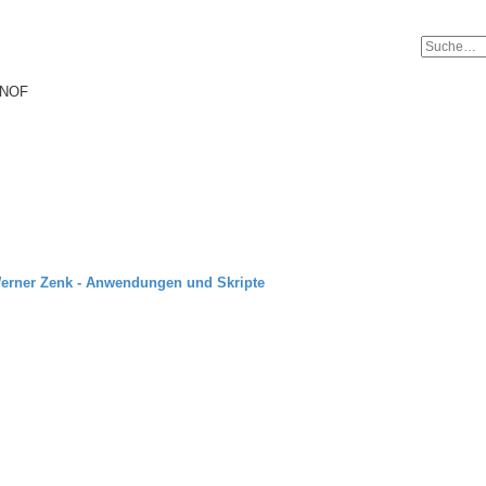
torials.com
d NOF
se-Tutorials.com
erner Zenk - Anwendungen und Skripte