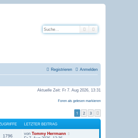
Suche
Erweiterte Suche
Registrieren
Anmelden
Aktuelle Zeit: Fr 7. Aug 2026, 13:31
Foren als gelesen markieren
1
2
3
Nächste
ZUGRIFFE
LETZTER BEITRAG
L
von
Tommy Herrmann
Z
1796
e