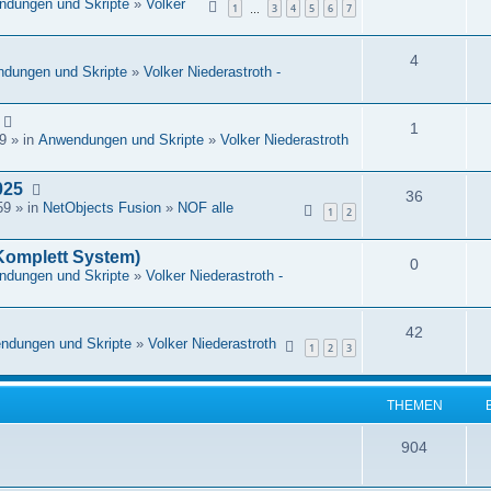
dungen und Skripte
»
Volker
1
3
4
5
6
7
…
n
A
t
4
dungen und Skripte
»
Volker Niederastroth -
n
w
t
A
o
1
9 » in
Anwendungen und Skripte
»
Volker Niederastroth
w
n
r
025
o
t
A
t
36
59 » in
NetObjects Fusion
»
NOF alle
1
2
r
w
n
e
 Komplett System)
t
o
A
t
n
0
dungen und Skripte
»
Volker Niederastroth -
e
r
n
w
n
t
t
o
A
42
ndungen und Skripte
»
Volker Niederastroth
1
2
3
e
w
r
n
n
o
t
t
THEMEN
r
e
w
T
904
t
n
o
h