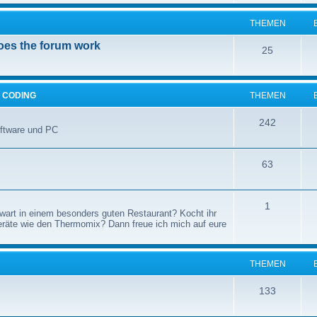
m
n
e
e
THEMEN
m
oes the forum work
n
T
25
e
h
n
e
 CODING
THEMEN
m
T
242
oftware und PC
e
h
n
T
63
e
h
m
T
1
e
e
r wart in einem besonders guten Restaurant? Kocht ihr
Geräte wie den Thermomix? Dann freue ich mich auf eure
h
m
n
e
e
THEMEN
m
n
T
133
e
h
n