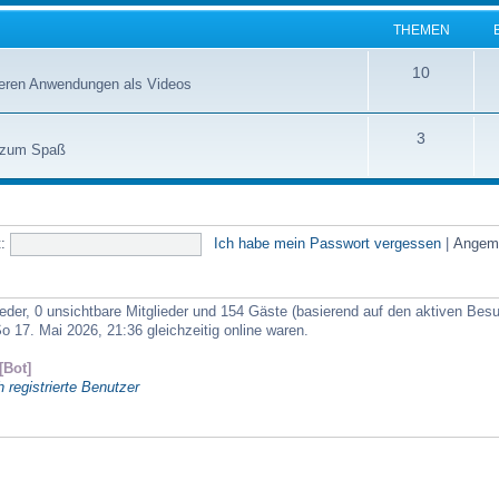
e
THEMEN
m
T
10
nderen Anwendungen als Videos
e
h
n
T
3
e
o zum Spaß
h
m
e
e
m
:
Ich habe mein Passwort vergessen
|
Angeme
n
e
n
ieder, 0 unsichtbare Mitglieder und 154 Gäste (basierend auf den aktiven Bes
 17. Mai 2026, 21:36 gleichzeitig online waren.
Bot]
h registrierte Benutzer