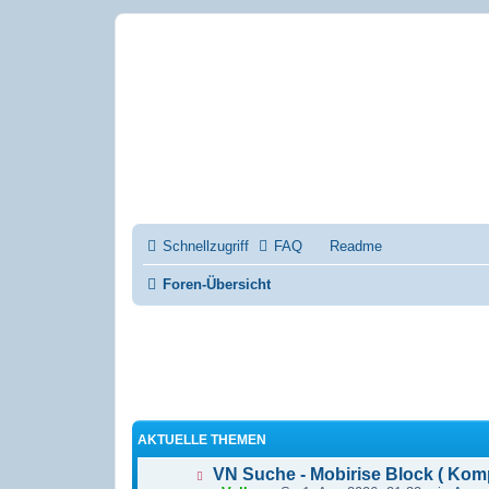
Mobirise-Tu
Forum für Mobirise un
Hilfeseiten von Mobiri
Impressum
Schnellzugriff
FAQ
Readme
Foren-Übersicht
AKTUELLE THEMEN
VN Suche - Mobirise Block ( Kom