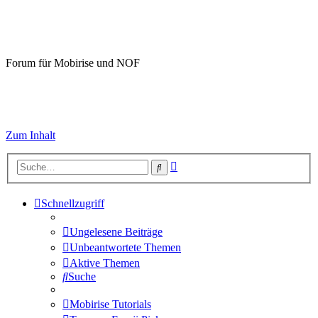
Mobirise-Tutorials.com
Forum für Mobirise und NOF
Hilfeseiten von Mobirise-Tutorials.com
Impressum
Zum Inhalt
Erweiterte
Suche
Suche
Schnellzugriff
Ungelesene Beiträge
Unbeantwortete Themen
Aktive Themen
Suche
Mobirise Tutorials