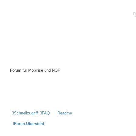
Mobirise-Tutorials.com
Forum für Mobirise und NOF
Hilfeseiten von Mobirise-Tutorials.com
Impressum
Schnellzugriff
FAQ
Readme
Foren-Übersicht