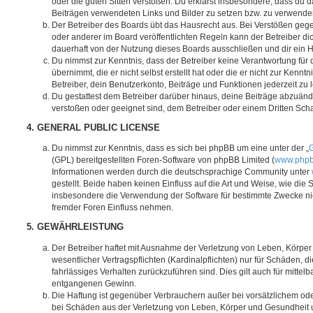
oder die guten Sitten verstoßen. Du erklärst insbesondere, dass du da
Beiträgen verwendeten Links und Bilder zu setzen bzw. zu verwende
Der Betreiber des Boards übt das Hausrecht aus. Bei Verstößen g
oder anderer im Board veröffentlichten Regeln kann der Betreiber 
dauerhaft von der Nutzung dieses Boards ausschließen und dir ein H
Du nimmst zur Kenntnis, dass der Betreiber keine Verantwortung für d
übernimmt, die er nicht selbst erstellt hat oder die er nicht zur Ken
Betreiber, dein Benutzerkonto, Beiträge und Funktionen jederzeit zu 
Du gestattest dem Betreiber darüber hinaus, deine Beiträge abzuände
verstoßen oder geeignet sind, dem Betreiber oder einem Dritten Sc
4. GENERAL PUBLIC LICENSE
Du nimmst zur Kenntnis, dass es sich bei phpBB um eine unter der „
G
(GPL) bereitgestellten Foren-Software von phpBB Limited (
www.php
Informationen werden durch die deutschsprachige Community unter
gestellt. Beide haben keinen Einfluss auf die Art und Weise, wie die
insbesondere die Verwendung der Software für bestimmte Zwecke nic
fremder Foren Einfluss nehmen.
5. GEWÄHRLEISTUNG
Der Betreiber haftet mit Ausnahme der Verletzung von Leben, Körpe
wesentlicher Vertragspflichten (Kardinalpflichten) nur für Schäden, di
fahrlässiges Verhalten zurückzuführen sind. Dies gilt auch für mitt
entgangenen Gewinn.
Die Haftung ist gegenüber Verbrauchern außer bei vorsätzlichem ode
bei Schäden aus der Verletzung von Leben, Körper und Gesundheit u