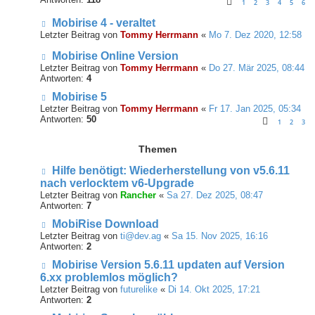
1
2
3
4
5
6
Mobirise 4 - veraltet
Letzter Beitrag von
Tommy Herrmann
«
Mo 7. Dez 2020, 12:58
Mobirise Online Version
Letzter Beitrag von
Tommy Herrmann
«
Do 27. Mär 2025, 08:44
Antworten:
4
Mobirise 5
Letzter Beitrag von
Tommy Herrmann
«
Fr 17. Jan 2025, 05:34
Antworten:
50
1
2
3
Themen
Hilfe benötigt: Wiederherstellung von v5.6.11
nach verlocktem v6-Upgrade
Letzter Beitrag von
Rancher
«
Sa 27. Dez 2025, 08:47
Antworten:
7
MobiRise Download
Letzter Beitrag von
ti@dev.ag
«
Sa 15. Nov 2025, 16:16
Antworten:
2
Mobirise Version 5.6.11 updaten auf Version
6.xx problemlos möglich?
Letzter Beitrag von
futurelike
«
Di 14. Okt 2025, 17:21
Antworten:
2