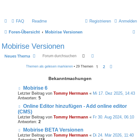
Mobirise-Tutorials.com
FAQ
Readme
Registrieren
Anmelden
S
Foren-Übersicht
Mobirise Versionen
u
Mobirise Versionen
c
Suche
Erweiterte Suche
Neues Thema
h
1
2
Nächste
Themen als gelesen markieren
• 29 Themen
e
Bekanntmachungen
Mobirise 6
Letzter Beitrag von
Tommy Herrmann
«
Mi 17. Dez 2025, 14:43
Antworten:
5
Online Editor hinzufügen - Add online editor
(CMS)
Letzter Beitrag von
Tommy Herrmann
«
Fr 30. Aug 2024, 06:10
Antworten:
2
Mobirise BETA Versionen
Letzter Beitrag von
Tommy Herrmann
«
Di 24. Mär 2026, 11:40
Antworten:
118