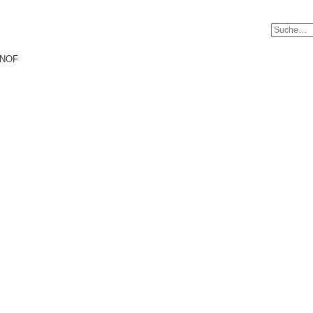
torials.com
d NOF
se-Tutorials.com