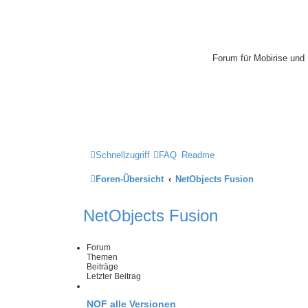
Mobirise-Tu
Forum für Mobirise un
Hilfeseiten von Mobiri
Impressum
Schnellzugriff
FAQ
Readme
Foren-Übersicht
NetObjects Fusion
NetObjects Fusion
Forum
Themen
Beiträge
Letzter Beitrag
NOF alle Versionen