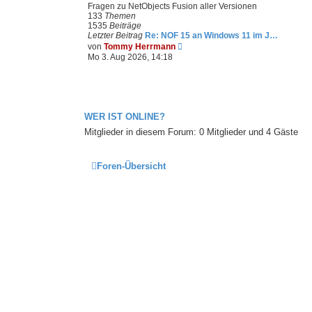
Fragen zu NetObjects Fusion aller Versionen
133
Themen
1535
Beiträge
Letzter Beitrag
Re: NOF 15 an Windows 11 im J…
N
von
Tommy Herrmann
e
Mo 3. Aug 2026, 14:18
u
e
s
t
e
r
WER IST ONLINE?
B
Mitglieder in diesem Forum: 0 Mitglieder und 4 Gäste
e
i
t
r
Foren-Übersicht
a
g