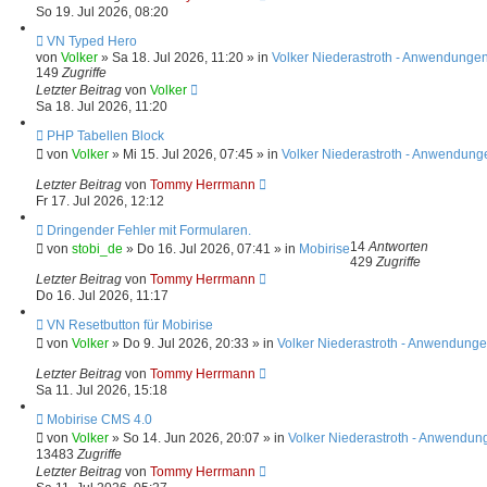
a
r
So 19. Jul 2026, 08:20
g
B
e
N
VN Typed Hero
i
e
von
Volker
»
Sa 18. Jul 2026, 11:20
» in
Volker Niederastroth - Anwendungen
t
u
149
Zugriffe
r
e
Letzter Beitrag
von
Volker
a
r
Sa 18. Jul 2026, 11:20
g
B
e
N
PHP Tabellen Block
i
e
von
Volker
»
Mi 15. Jul 2026, 07:45
» in
Volker Niederastroth - Anwendung
t
u
r
e
Letzter Beitrag
von
Tommy Herrmann
a
r
Fr 17. Jul 2026, 12:12
g
B
e
N
Dringender Fehler mit Formularen.
i
e
14
Antworten
von
stobi_de
»
Do 16. Jul 2026, 07:41
» in
Mobirise
t
u
429
Zugriffe
r
e
Letzter Beitrag
von
Tommy Herrmann
a
r
Do 16. Jul 2026, 11:17
g
B
e
N
VN Resetbutton für Mobirise
i
e
von
Volker
»
Do 9. Jul 2026, 20:33
» in
Volker Niederastroth - Anwendunge
t
u
r
e
Letzter Beitrag
von
Tommy Herrmann
a
r
Sa 11. Jul 2026, 15:18
g
B
e
N
Mobirise CMS 4.0
i
e
von
Volker
»
So 14. Jun 2026, 20:07
» in
Volker Niederastroth - Anwendun
t
u
13483
Zugriffe
r
e
Letzter Beitrag
von
Tommy Herrmann
a
r