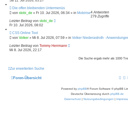
Sa 11. Jul 2026, 05:27
g
B
e
N
Die offen bleibenden Untermenüs
i
e
4
Antworten
von
stobi_de
»
Fr 10. Jul 2026, 06:34
» in
Mobirise
t
u
279
Zugriffe
r
e
Letzter Beitrag
von
stobi_de
a
r
Fr 10. Jul 2026, 08:02
g
B
e
N
CSS Online Tool
i
e
von
Volker
»
Mi 8. Jul 2026, 07:59
» in
Volker Niederastroth - Anwendungen
t
u
r
e
Letzter Beitrag
von
Tommy Herrmann
a
r
Mi 8. Jul 2026, 22:17
g
B
e
Die Suche ergab mehr als 1000 Tre
i
t
r
Zur erweiterten Suche
a
g
Foren-Übersicht
Powered by
phpBB
® Forum Software © phpBB Lim
Deutsche Übersetzung durch
phpBB.de
Datenschutz
|
Nutzungsbedingungen
|
Impress