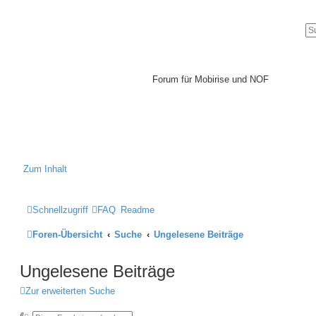
Mobirise-
Tutorials.com
Forum für Mobirise und NOF
Hilfeseiten von Mobirise-
Tutorials.com
Impressum
Zum Inhalt
Schnellzugriff
FAQ
Readme
Foren-Übersicht
Suche
Ungelesene Beiträge
Ungelesene Beiträge
Zur erweiterten Suche
S
E