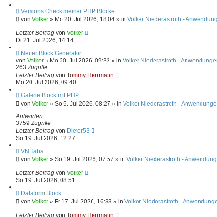
B
e
N
Versions Check meiner PHP Blöcke
i
e
von
Volker
»
Mo 20. Jul 2026, 18:04
» in
Volker Niederastroth - Anwendung
t
u
r
e
Letzter Beitrag
von
Volker
a
r
Di 21. Jul 2026, 14:14
g
B
e
N
Neuer Block Generator
i
e
von
Volker
»
Mo 20. Jul 2026, 09:32
» in
Volker Niederastroth - Anwendunge
t
u
263
Zugriffe
r
e
Letzter Beitrag
von
Tommy Herrmann
a
r
Mo 20. Jul 2026, 09:40
g
B
e
N
Galerie Block mit PHP
i
e
von
Volker
»
So 5. Jul 2026, 08:27
» in
Volker Niederastroth - Anwendunge
t
u
r
e
Antworten
a
r
3759
Zugriffe
g
B
Letzter Beitrag
von
Dieter53
e
So 19. Jul 2026, 12:27
i
t
N
VN Tabs
r
e
von
Volker
»
So 19. Jul 2026, 07:57
» in
Volker Niederastroth - Anwendung
a
u
g
e
Letzter Beitrag
von
Volker
r
So 19. Jul 2026, 08:51
B
e
N
Dataform Block
i
e
von
Volker
»
Fr 17. Jul 2026, 16:33
» in
Volker Niederastroth - Anwendunge
t
u
r
e
Letzter Beitrag
von
Tommy Herrmann