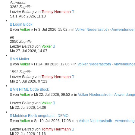
r
e
Antworten
a
r
3262
Zugriffe
g
B
Letzter Beitrag
von
Tommy Herrmann
e
Sa 1. Aug 2026, 11:18
i
t
N
Login Block
r
e
von
Volker
»
Fr 3. Jul 2026, 15:02
» in
Volker Niederastroth - Anwendungen
a
u
g
e
en
r
2850
Zugriffe
B
Letzter Beitrag
von
Volker
e
Mo 27. Jul 2026, 14:07
i
t
N
VN Mailer
r
e
von
Volker
»
Fr 24. Jul 2026, 12:06
» in
Volker Niederastroth - Anwendunge
a
u
g
e
1592
Zugriffe
r
Letzter Beitrag
von
Tommy Herrmann
B
Mo 27. Jul 2026, 07:23
e
i
N
VN HTML Code Block
t
e
von
Volker
»
Mi 22. Jul 2026, 09:52
» in
Volker Niederastroth - Anwendung
r
u
a
e
Letzter Beitrag
von
Volker
g
r
Mi 22. Jul 2026, 14:36
B
e
N
Mobirise Block umgebaut - DEMO
i
e
von
Volker
»
So 19. Jul 2026, 17:08
» in
Volker Niederastroth - Anwendung
t
u
r
e
Letzter Beitrag
von
Tommy Herrmann
a
r
Mi 22. Jul 2026, 11:16
g