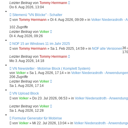
g
e
Letzter Beitrag
von
Tommy Herrmann
r
Do 6. Aug 2026, 13:04
B
e
N
Sitemenü "VN Blöcke" - Schalter
i
e
von
Tommy Herrmann
»
Di 4. Aug 2026, 09:09
» in
Volker Niederastroth -
t
u
r
e
102
Zugriffe
a
r
Letzter Beitrag
von
Volker
g
B
Di 4. Aug 2026, 09:26
e
i
N
NOF 15 an Windows 11 im Jahr 2025
t
e
36
von
Tommy Herrmann
»
Sa 1. Feb 2025, 14:59
» in
NOF alle Versionen
r
u
17
a
e
Letzter Beitrag
von
Tommy Herrmann
g
r
Mo 3. Aug 2026, 14:18
B
e
N
VN Newsletter - Mobirise Block ( Komplett System)
i
e
von
Volker
»
Sa 1. Aug 2026, 17:14
» in
Volker Niederastroth - Anwendungen
t
u
206
Zugriffe
r
e
Letzter Beitrag
von
Volker
a
r
Sa 1. Aug 2026, 17:14
g
B
e
N
VN Upload Block
i
e
von
Volker
»
Do 23. Jul 2026, 06:53
» in
Volker Niederastroth - Anwendung
t
u
r
e
Letzter Beitrag
von
Volker
a
r
Sa 1. Aug 2026, 12:28
g
B
e
N
Formular Generator für Mobirise
i
e
von
Volker
»
Mi 22. Jul 2026, 13:04
» in
Volker Niederastroth - Anwendung
t
u