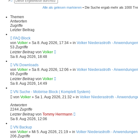
u
r
c
w
Alle als gelesen markieren
• Die Suche ergab mehr als 1000 Tre
h
e
e
i
Themen
t
Antworten
e
Zugriffe
r
t
Letzter Beitrag
e
S
N
FAQ Block
u
e
von
Volker
»
Sa 8. Aug 2026, 17:34
» in
Volker Niederastroth - Anwendungen
c
u
53
Zugriffe
h
e
e
Letzter Beitrag
von
Volker
r
Sa 8. Aug 2026, 18:48
B
e
N
VN Downloads
i
e
von
Volker
»
Sa 8. Aug 2026, 12:06
» in
Volker Niederastroth - Anwendungen
t
u
69
Zugriffe
r
e
Letzter Beitrag
von
Volker
a
r
Sa 8. Aug 2026, 14:49
g
B
e
N
VN Suche - Mobirise Block ( Komplett System)
i
e
von
Volker
»
Sa 1. Aug 2026, 21:32
» in
Volker Niederastroth - Anwendung
t
u
r
e
Antworten
a
r
2244
Zugriffe
g
B
Letzter Beitrag
von
Tommy Herrmann
e
Sa 8. Aug 2026, 12:06
i
t
N
VN Backup
r
e
von
Volker
»
Mi 5. Aug 2026, 21:19
» in
Volker Niederastroth - Anwendungen
a
u
206
Zugriffe