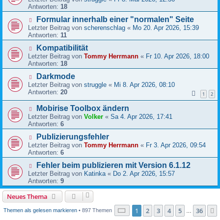
Antworten:
18
Formular innerhalb einer "normalen" Seite
Letzter Beitrag von
scherenschlag
«
Mo 20. Apr 2026, 15:39
Antworten:
11
Kompatibilität
Letzter Beitrag von
Tommy Herrmann
«
Fr 10. Apr 2026, 18:00
Antworten:
18
Darkmode
Letzter Beitrag von
struggle
«
Mi 8. Apr 2026, 08:10
Antworten:
20
1
2
Mobirise Toolbox ändern
Letzter Beitrag von
Volker
«
Sa 4. Apr 2026, 17:41
Antworten:
6
Publizierungsfehler
Letzter Beitrag von
Tommy Herrmann
«
Fr 3. Apr 2026, 09:54
Antworten:
6
Fehler beim publizieren mit Version 6.1.12
Letzter Beitrag von
Katinka
«
Do 2. Apr 2026, 15:57
Antworten:
9
Neues Thema
Seite
1
von
36
1
2
3
4
5
36
Themen als gelesen markieren
• 897 Themen
…