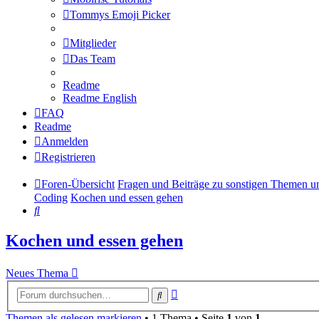
Tommys Emoji Picker
Mitglieder
Das Team
Readme
Readme English
FAQ
Readme
Anmelden
Registrieren
Foren-Übersicht
Fragen und Beiträge zu sonstigen Themen u
Coding
Kochen und essen gehen
Suche
Kochen und essen gehen
Neues Thema
Erweiterte
Suche
Suche
Themen als gelesen markieren
• 1 Thema • Seite
1
von
1