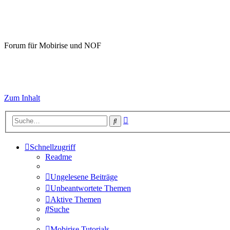
Mobirise-Tutorials.com
Forum für Mobirise und NOF
Hilfeseiten von Mobirise-Tutorials.com
Impressum
Zum Inhalt
Erweiterte
Suche
Suche
Schnellzugriff
Readme
Ungelesene Beiträge
Unbeantwortete Themen
Aktive Themen
Suche
Mobirise Tutorials