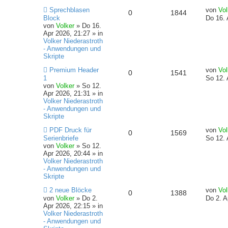
i
B
N
L
t
e
Sprechblasen
e
e
von
Vol
A
Z
0
1844
o
i
e
e
r
i
Block
Do 16. 
u
t
a
t
von
Volker
»
Do 16.
n
n
u
r
f
e
z
g
r
Apr 2026, 21:27
» in
r
t
a
Volker Niederastroth
t
g
B
t
f
e
g
- Anwendungen und
e
r
Skripte
w
r
i
B
e
e
N
L
t
e
Premium Header
von
Vol
A
Z
0
1541
o
i
e
e
r
i
1
n
So 12. 
u
t
a
t
von
Volker
»
So 12.
n
u
r
f
e
z
g
r
Apr 2026, 21:31
» in
r
t
a
Volker Niederastroth
t
g
B
t
f
e
g
- Anwendungen und
e
r
Skripte
w
r
i
B
e
e
N
L
t
e
PDF Druck für
von
Vol
A
Z
0
1569
o
i
e
e
r
i
Serienbriefe
n
So 12. 
u
t
a
t
von
Volker
»
So 12.
n
u
r
f
e
z
g
r
Apr 2026, 20:44
» in
r
t
a
Volker Niederastroth
t
g
B
t
f
e
g
- Anwendungen und
e
r
Skripte
w
r
i
B
e
e
N
L
t
e
2 neue Blöcke
von
Vol
A
Z
0
1388
o
i
e
e
r
i
von
Volker
»
Do 2.
n
Do 2. A
u
t
a
t
Apr 2026, 22:15
» in
n
u
r
f
e
z
g
r
Volker Niederastroth
r
t
a
- Anwendungen und
t
g
B
t
f
e
g