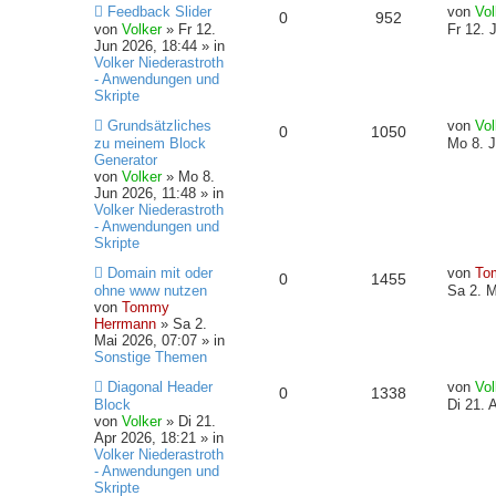
N
L
t
e
Feedback Slider
e
e
von
Vol
A
Z
0
952
o
i
e
e
r
i
von
Volker
»
Fr 12.
Fr 12. 
u
t
a
t
Jun 2026, 18:44
» in
n
n
u
r
f
e
z
g
r
Volker Niederastroth
r
t
a
- Anwendungen und
t
g
B
t
f
e
g
Skripte
e
r
w
r
N
L
i
B
Grundsätzliches
e
e
von
Vol
A
Z
0
1050
e
e
t
e
zu meinem Block
Mo 8. J
o
i
u
t
r
i
Generator
n
n
u
e
z
a
t
von
Volker
»
Mo 8.
r
f
r
t
g
r
Jun 2026, 11:48
» in
t
g
B
e
a
Volker Niederastroth
e
t
f
r
g
- Anwendungen und
w
r
i
B
Skripte
t
e
e
e
o
i
N
L
r
i
Domain mit oder
von
To
A
Z
0
1455
e
e
a
t
ohne www nutzen
n
Sa 2. M
r
f
u
t
g
r
von
Tommy
n
u
e
z
a
Herrmann
»
Sa 2.
r
t
f
t
g
Mai 2026, 07:07
» in
t
g
B
e
Sonstige Themen
e
r
e
e
w
r
N
L
i
B
Diagonal Header
von
Vol
A
Z
0
1338
e
e
t
e
Block
n
Di 21. 
o
i
u
t
r
i
von
Volker
»
Di 21.
n
u
e
z
a
t
Apr 2026, 18:21
» in
r
f
r
t
g
r
Volker Niederastroth
t
g
B
e
a
- Anwendungen und
e
t
f
r
g
Skripte
w
r