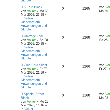
Skripte
e
r
w
r
N
L
i
B
8 Card Block
e
e
von
Vol
A
Z
0
1265
e
e
t
e
von
Volker
»
Mo 30.
Mo 30. 
o
i
u
t
r
i
Mär 2026, 23:58
»
n
n
u
e
z
a
t
in
Volker
r
f
r
t
g
r
Niederastroth -
t
g
B
e
a
Anwendungen und
e
t
f
r
g
Skripte
w
r
i
B
N
L
t
e
Umfrage Tool
e
e
von
Vol
A
Z
0
1268
o
i
e
e
r
i
von
Volker
»
Sa 28.
Sa 28. 
u
t
a
t
Mär 2026, 20:35
»
n
n
u
r
f
e
z
g
r
in
Volker
r
t
a
Niederastroth -
t
g
B
t
f
e
g
Anwendungen und
e
r
Skripte
w
r
i
B
e
e
N
L
t
e
Glas Card Slider
von
Vol
A
Z
0
1266
o
i
e
e
r
i
von
Volker
»
Fr 27.
n
Fr 27. 
u
t
a
t
Mär 2026, 21:59
»
n
u
r
f
e
z
g
r
in
Volker
r
t
a
Niederastroth -
t
g
B
t
f
e
g
Anwendungen und
e
r
Skripte
w
r
i
B
e
e
N
L
t
e
Special Effect
von
Vol
A
Z
0
1168
o
i
e
e
r
i
Block
n
Mo 23. 
u
t
a
t
von
Volker
»
Mo 23.
n
u
r
f
e
z
g
r
Mär 2026, 14:16
»
r
t
a
in
Volker