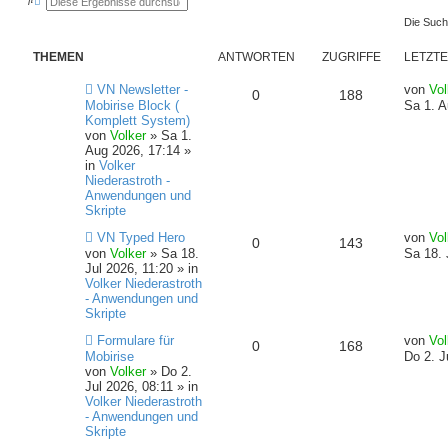
u
r
Die Such
c
w
h
e
e
i
THEMEN
ANTWORTEN
ZUGRIFFE
LETZTE
t
e
r
N
L
VN Newsletter -
von
Vol
A
Z
0
188
t
e
e
Mobirise Block (
Sa 1. A
e
u
t
S
Komplett System)
n
u
u
e
z
von
Volker
»
Sa 1.
c
r
t
Aug 2026, 17:14
»
h
t
g
B
e
in
Volker
e
e
r
Niederastroth -
w
r
i
B
Anwendungen und
t
e
Skripte
o
i
r
i
N
L
a
t
VN Typed Hero
von
Vol
A
Z
0
143
r
f
e
e
g
r
von
Volker
»
Sa 18.
Sa 18. 
u
t
a
Jul 2026, 11:20
» in
n
u
e
t
f
z
g
Volker Niederastroth
r
t
- Anwendungen und
t
g
B
e
e
e
Skripte
e
r
w
r
N
L
i
B
Formulare für
von
Vol
n
A
Z
0
168
e
e
t
e
Mobirise
Do 2. J
o
i
u
t
r
i
von
Volker
»
Do 2.
n
u
e
z
a
t
Jul 2026, 08:11
» in
r
f
r
t
g
r
Volker Niederastroth
t
g
B
e
a
- Anwendungen und
e
t
f
r
g
Skripte
w
r
i
B