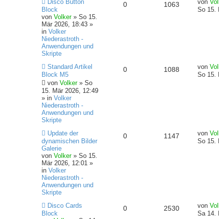
N
L
r
i
Disco Button
von
Vol
n
A
Z
0
1063
e
e
a
t
Block
So 15. 
r
f
u
t
g
r
von
Volker
»
So 15.
n
u
e
z
a
Mär 2026, 18:43
»
r
t
f
t
g
in
Volker
t
g
B
e
Niederastroth -
e
r
e
e
Anwendungen und
w
r
i
B
Skripte
t
e
n
o
i
N
L
r
i
Standard Artikel
von
Vol
A
Z
0
1088
e
e
a
t
Block M5
So 15. 
r
f
u
t
g
r
von
Volker
»
So
n
u
e
z
a
15. Mär 2026, 12:49
r
t
f
t
g
» in
Volker
t
g
B
e
Niederastroth -
e
r
e
e
Anwendungen und
w
r
i
B
Skripte
t
e
n
o
i
r
i
N
L
Update der
von
Vol
A
Z
0
1147
a
t
e
e
dynamischen Bilder
So 15. 
r
f
g
r
u
t
Galerie
n
u
a
e
z
von
Volker
»
So 15.
t
f
g
r
t
Mär 2026, 12:01
»
t
g
B
e
in
Volker
e
e
e
r
Niederastroth -
w
r
i
B
Anwendungen und
n
t
e
Skripte
o
i
r
i
N
L
a
t
Disco Cards
von
Vol
A
Z
0
2530
r
f
e
e
g
r
Block
Sa 14. 
u
t