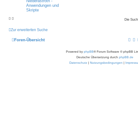
Niederastroth -
e
e
e
r
Anwendungen und
w
r
i
B
Skripte
n
t
e
o
i
r
i
Die Such
a
t
r
f
g
r
Zur erweiterten Suche
a
t
f
g
Foren-Übersicht
e
e
Powered by
phpBB
® Forum Software © phpBB Lim
n
Deutsche Übersetzung durch
phpBB.de
Datenschutz
|
Nutzungsbedingungen
|
Impress