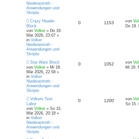
t
g
B
t
f
e
g
Niederastroth -
e
r
Anwendungen und
w
r
i
B
e
e
Skripte
t
e
o
i
N
L
r
i
Crazy Header
von
Vol
n
A
Z
0
1153
e
e
a
t
Block
Do 19. 
r
f
u
t
g
r
von
Volker
»
Do 19.
n
u
e
z
a
Mär 2026, 23:07
»
r
t
f
t
g
in
Volker
t
g
B
e
Niederastroth -
e
r
e
e
Anwendungen und
w
r
i
B
Skripte
t
e
n
o
i
N
L
r
i
Star Wars Block
von
Vol
A
Z
0
1052
e
e
a
t
von
Volker
»
Mi 18.
Mi 18. 
r
f
u
t
g
r
Mär 2026, 22:58
»
n
u
e
z
a
in
Volker
r
t
f
t
g
Niederastroth -
t
g
B
e
Anwendungen und
e
r
e
e
Skripte
w
r
i
B
N
L
t
e
Volkers Test
von
Vol
n
A
Z
0
1200
o
i
e
e
r
i
Labor
So 15. 
u
t
a
t
von
Volker
»
So 15.
n
u
r
f
e
z
g
r
Mär 2026, 20:18
»
r
t
a
in
Volker
t
g
B
t
f
e
g
Niederastroth -
e
r
Anwendungen und
w
r
i
B
e
e
Skripte
t
e
o
i