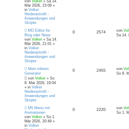
a
von
Volker
»
Sa 14.
n
u
e
t
f
z
g
Mär 2026, 23:09
»
r
t
in
Volker
t
g
B
e
e
e
Niederastroth -
e
r
Anwendungen und
w
r
i
B
n
Skripte
t
e
o
i
N
L
r
i
MD Editor für
von
Vol
A
Z
0
2574
e
e
a
t
Blog oder News
Sa 14. 
r
f
u
t
g
r
von
Volker
»
Sa 14.
n
u
e
z
a
Mär 2026, 21:01
»
r
t
f
t
g
in
Volker
t
g
B
e
Niederastroth -
e
r
e
e
Anwendungen und
w
r
i
B
Skripte
t
e
n
o
i
N
L
r
i
Mein mbrext
von
Vol
A
Z
0
2455
e
e
a
t
Generator
So 8. M
r
f
u
t
g
r
von
Volker
»
So
n
u
e
z
a
8. Mär 2026, 19:04
r
t
f
t
g
» in
Volker
t
g
B
e
Niederastroth -
e
r
e
e
Anwendungen und
w
r
i
B
Skripte
t
e
n
o
i
r
i
N
L
M5 Menü mit
von
Vol
A
Z
0
2220
a
t
e
e
Animationen
So 1. M
r
f
g
r
u
t
von
Volker
»
So 1.
n
u
a
e
z
Mär 2026, 20:49
»
t
f
g
r
t
in
Volker
t
g
B
e