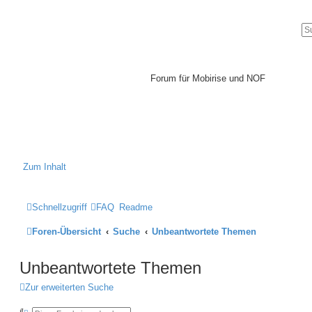
Mobirise-
Tutorials.com
Forum für Mobirise und NOF
Hilfeseiten von Mobirise-
Tutorials.com
Impressum
Zum Inhalt
Schnellzugriff
FAQ
Readme
Foren-Übersicht
Suche
Unbeantwortete Themen
Unbeantwortete Themen
Zur erweiterten Suche
S
E