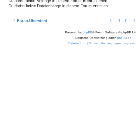
Du darfst deine Beiträge in diesem Forum
nicht
löschen.
Du darfst
keine
Dateianhänge in diesem Forum erstellen.
Foren-Übersicht
Powered by
phpBB
® Forum Software © phpBB Lim
Deutsche Übersetzung durch
phpBB.de
Datenschutz
|
Nutzungsbedingungen
|
Impress