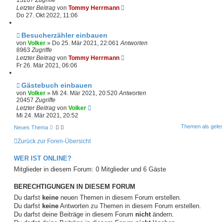
13267
Zugriffe
Letzter Beitrag
von
Tommy Herrmann
Do 27. Okt 2022, 11:06
Besucherzähler einbauen
von
Volker
»
Do 25. Mär 2021, 22:06
1
Antworten
8963
Zugriffe
Letzter Beitrag
von
Tommy Herrmann
Fr 26. Mär 2021, 06:06
Gästebuch einbauen
von
Volker
»
Mi 24. Mär 2021, 20:52
0
Antworten
20457
Zugriffe
Letzter Beitrag
von
Volker
Mi 24. Mär 2021, 20:52
Themen als gele
Neues Thema
Zurück zur Foren-Übersicht
WER IST ONLINE?
Mitglieder in diesem Forum: 0 Mitglieder und 6 Gäste
BERECHTIGUNGEN IN DIESEM FORUM
Du darfst
keine
neuen Themen in diesem Forum erstellen.
Du darfst
keine
Antworten zu Themen in diesem Forum erstellen.
Du darfst deine Beiträge in diesem Forum
nicht
ändern.