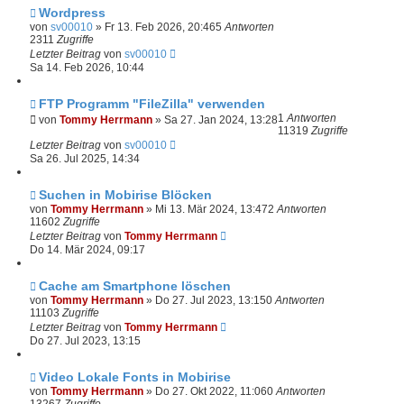
Wordpress
von
sv00010
»
Fr 13. Feb 2026, 20:46
5
Antworten
2311
Zugriffe
Letzter Beitrag
von
sv00010
Sa 14. Feb 2026, 10:44
FTP Programm "FileZilla" verwenden
1
Antworten
von
Tommy Herrmann
»
Sa 27. Jan 2024, 13:28
11319
Zugriffe
Letzter Beitrag
von
sv00010
Sa 26. Jul 2025, 14:34
Suchen in Mobirise Blöcken
von
Tommy Herrmann
»
Mi 13. Mär 2024, 13:47
2
Antworten
11602
Zugriffe
Letzter Beitrag
von
Tommy Herrmann
Do 14. Mär 2024, 09:17
Cache am Smartphone löschen
von
Tommy Herrmann
»
Do 27. Jul 2023, 13:15
0
Antworten
11103
Zugriffe
Letzter Beitrag
von
Tommy Herrmann
Do 27. Jul 2023, 13:15
Video Lokale Fonts in Mobirise
von
Tommy Herrmann
»
Do 27. Okt 2022, 11:06
0
Antworten