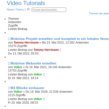
Video Tutorials
S
E
Neues Thema
u
r
Themen als gele
c
w
h
e
Themen
e
i
Antworten
t
Zugriffe
e
Letzter Beitrag
r
t
e
S
Mobirise Projekt erstellen und komplett in ein lokales Verz
u
von
Tommy Herrmann
»
Mo 23. Mai 2022, 12:58
2
Antworten
c
15270
Zugriffe
h
Letzter Beitrag
von
e
Tommy Herrmann
Do 13. Okt 2022, 05:03
Mobirise Webseite erstellen
von
Volker
»
Di 16. Mär 2021, 18:14
0
Antworten
15753
Zugriffe
Letzter Beitrag
von
Volker
Di 16. Mär 2021, 18:14
M3 Blöcke einbauen
von
Volker
»
Do 19. Mär 2026, 21:53
8
Antworten
2215
Zugriffe
Letzter Beitrag
von
Volker
Fr 20. Mär 2026, 08:53