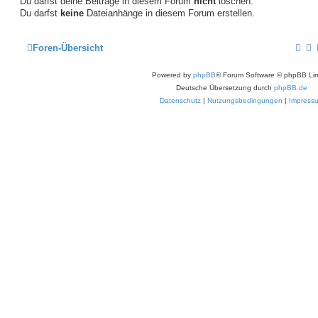
Du darfst deine Beiträge in diesem Forum
nicht
löschen.
Du darfst
keine
Dateianhänge in diesem Forum erstellen.
Foren-Übersicht
Powered by
phpBB
® Forum Software © phpBB Lim
Deutsche Übersetzung durch
phpBB.de
Datenschutz
|
Nutzungsbedingungen
|
Impress