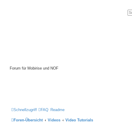
Mobirise-Tutorials.com
Forum für Mobirise und NOF
Hilfeseiten von Mobirise-Tutorials.com
Impressum
Schnellzugriff
FAQ
Readme
Foren-Übersicht
Videos
Video Tutorials