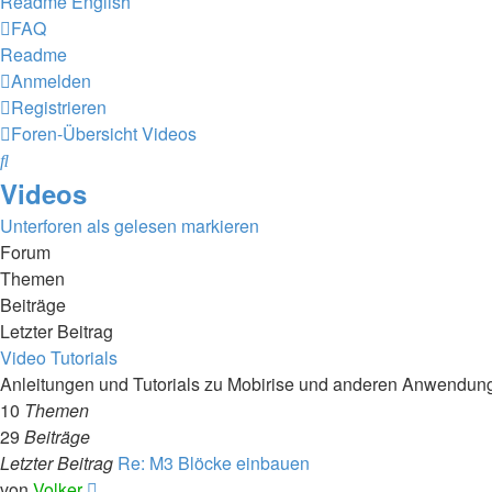
Readme English
FAQ
Readme
Anmelden
Registrieren
Foren-Übersicht
Videos
Suche
Videos
Unterforen als gelesen markieren
Forum
Themen
Beiträge
Letzter Beitrag
Video Tutorials
Anleitungen und Tutorials zu Mobirise und anderen Anwendun
10
Themen
29
Beiträge
Letzter Beitrag
Re: M3 Blöcke einbauen
Neuester
von
Volker