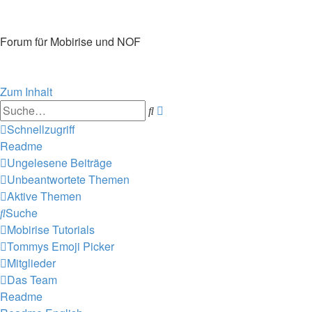
Mobirise-Tutorials.com
Forum für Mobirise und NOF
Hilfeseiten von Mobirise-Tutorials.com
Impressum
Zum Inhalt
Erweiterte
Suche
Suche
Schnellzugriff
Readme
Ungelesene Beiträge
Unbeantwortete Themen
Aktive Themen
Suche
Mobirise Tutorials
Tommys Emoji Picker
Mitglieder
Das Team
Readme