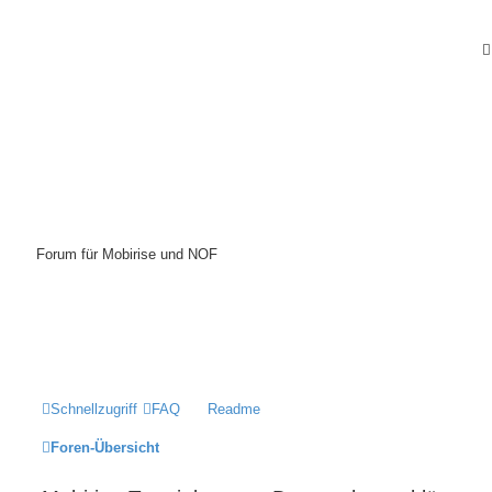
Mobirise-Tutorials.com
Forum für Mobirise und NOF
Hilfeseiten von Mobirise-Tutorials.com
Impressum
Schnellzugriff
FAQ
Readme
Foren-Übersicht