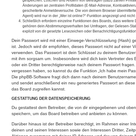
gespeichert: Löschen und Ändern von Beiträgen (dazu zählen Privat
Änderungen an zentralen Profildaten (E-Mail-Adresse, Kontoaktivier
gescheiterte Anmeldeversuche. Die von deinem Browser übermittel
Agent) wird nur in der „Wer ist online?“-Funktion angezeigt und nicht
Schließlich erfordern einzelne Funktionen des Boards, dass weitere
gehören dein Abstimmungsverhalten bei Umfragen, der Gelesen-Stat
explizit von dir gesetzte Lesezeichen oder Benachrichtigungsfunktio
Dein Passwort wird mit einer Einwege-Verschlüsselung (Hash) ge
ist. Jedoch wird dir empfohlen, dieses Passwort nicht auf einer 
verwenden. Das Passwort ist dein Schlüssel zu deinem Benutzer
mit ihm sorgsam um. Insbesondere wird dich kein Vertreter des 
oder ein Dritter berechtigterweise nach deinem Passwort fragen.
vergessen haben, so kannst du die Funktion „Ich habe mein Pas
Die phpBB-Software fragt dich dann nach deinem Benutzername
und sendet anschließend ein neu generiertes Passwort an diese
das Board zugreifen kannst.
GESTATTUNG DER DATENSPEICHERUNG
Du gestattest dem Betreiber, die von dir eingegebenen und oben
speichern, um das Board betreiben und anbieten zu können.
Darüber hinaus ist der Betreiber berechtigt, im Rahmen einer 
deinen und seinen Interessen sowie den Interessen Dritter, Zeit