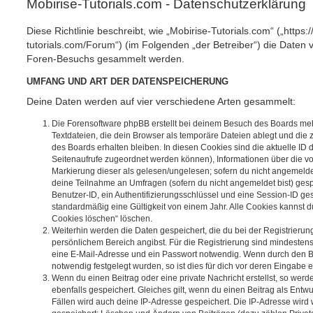
Mobirise-Tutorials.com - Datenschutzerklärung
Diese Richtlinie beschreibt, wie „Mobirise-Tutorials.com“ („https:
tutorials.com/Forum“) (im Folgenden „der Betreiber“) die Daten
Foren-Besuchs gesammelt werden.
UMFANG UND ART DER DATENSPEICHERUNG
Deine Daten werden auf vier verschiedene Arten gesammelt:
Die Forensoftware phpBB erstellt bei deinem Besuch des Boards meh
Textdateien, die dein Browser als temporäre Dateien ablegt und die
des Boards erhalten bleiben. In diesen Cookies sind die aktuelle ID d
Seitenaufrufe zugeordnet werden können), Informationen über die vo
Markierung dieser als gelesen/ungelesen; sofern du nicht angemeldet
deine Teilnahme an Umfragen (sofern du nicht angemeldet bist) ges
Benutzer-ID, ein Authentifizierungsschlüssel und eine Session-ID g
standardmäßig eine Gültigkeit von einem Jahr. Alle Cookies kannst du
Cookies löschen“ löschen.
Weiterhin werden die Daten gespeichert, die du bei der Registrierun
persönlichem Bereich angibst. Für die Registrierung sind mindesten
eine E-Mail-Adresse und ein Passwort notwendig. Wenn durch den Be
notwendig festgelegt wurden, so ist dies für dich vor deren Eingabe er
Wenn du einen Beitrag oder eine private Nachricht erstellst, so wer
ebenfalls gespeichert. Gleiches gilt, wenn du einen Beitrag als Entw
Fällen wird auch deine IP-Adresse gespeichert. Die IP-Adresse wird 