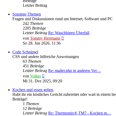
Beiträge
Letzter Beitrag
Sonstige Themen
Fragen und Diskussionen rund um Internet, Software und PC
242
Themen
2205
Beiträge
Letzter Beitrag
Re: Waschbären Überfall
Neuester
von
Tommy Herrmann
Beitrag
So 28. Jun 2026, 11:36
Code Schnipsel
CSS und andere hilfreiche Anweisungen
63
Themen
451
Beiträge
Letzter Beitrag
Re: mailer.php in anderen Ver…
Neuester
von
Volker
Beitrag
Mi 31. Dez 2025, 09:20
Kochen und essen gehen
Habt ihr ein köstliches Gericht zubereitet oder wart in einem 
Beiträge!
1
Themen
12
Beiträge
Letzter Beitrag
Re: Thermomix® TM7 - Kochen m…