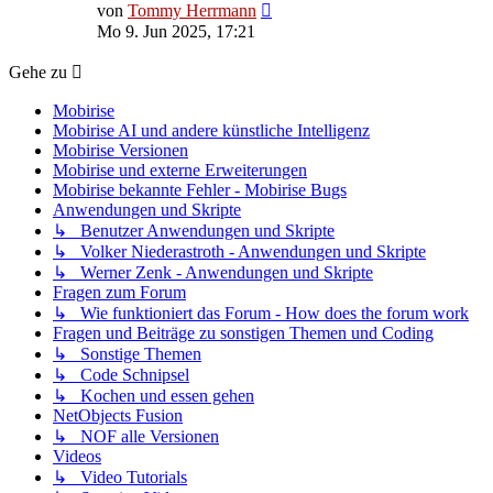
Neuester
von
Tommy Herrmann
Beitrag
Mo 9. Jun 2025, 17:21
Gehe zu
Mobirise
Mobirise AI und andere künstliche Intelligenz
Mobirise Versionen
Mobirise und externe Erweiterungen
Mobirise bekannte Fehler - Mobirise Bugs
Anwendungen und Skripte
↳ Benutzer Anwendungen und Skripte
↳ Volker Niederastroth - Anwendungen und Skripte
↳ Werner Zenk - Anwendungen und Skripte
Fragen zum Forum
↳ Wie funktioniert das Forum - How does the forum work
Fragen und Beiträge zu sonstigen Themen und Coding
↳ Sonstige Themen
↳ Code Schnipsel
↳ Kochen und essen gehen
NetObjects Fusion
↳ NOF alle Versionen
Videos
↳ Video Tutorials