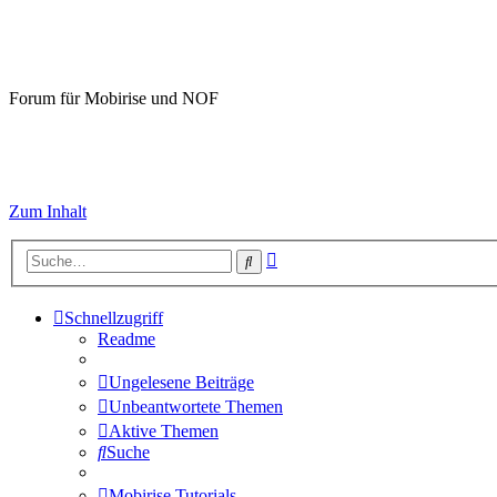
Mobirise-Tutorials.com
Forum für Mobirise und NOF
Hilfeseiten von Mobirise-Tutorials.com
Impressum
Zum Inhalt
Erweiterte
Suche
Suche
Schnellzugriff
Readme
Ungelesene Beiträge
Unbeantwortete Themen
Aktive Themen
Suche
Mobirise Tutorials