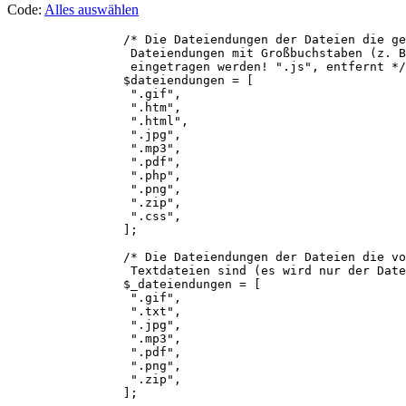
Code:
Alles auswählen
                /* Die Dateiendungen der Dateien die ge
                 Dateiendungen mit Großbuchstaben (z. B
                 eingetragen werden! ".js", entfernt */

                $dateiendungen = [

                 ".gif",

                 ".htm",

                 ".html",

                 ".jpg",

                 ".mp3",

                 ".pdf",

                 ".php",

                 ".png",

                 ".zip",

                 ".css",                 

                ];

                /* Die Dateiendungen der Dateien die vo
                 Textdateien sind (es wird nur der Date
                $_dateiendungen = [

                 ".gif",

                 ".txt",

                 ".jpg",

                 ".mp3",

                 ".pdf",

                 ".png",

                 ".zip",
