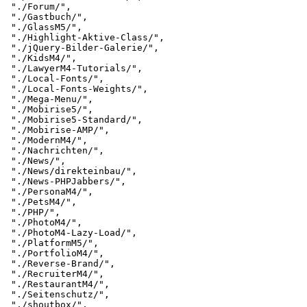
 "./Forum/",

 "./Gastbuch/",

 "./GlassM5/",

 "./Highlight-Aktive-Class/",

 "./jQuery-Bilder-Galerie/",

 "./KidsM4/",

 "./LawyerM4-Tutorials/",

 "./Local-Fonts/",

 "./Local-Fonts-Weights/",

 "./Mega-Menu/",

 "./Mobirise5/",

 "./Mobirise5-Standard/",

 "./Mobirise-AMP/",

 "./ModernM4/",

 "./Nachrichten/",

 "./News/",

 "./News/direkteinbau/",

 "./News-PHPJabbers/",

 "./PersonaM4/",

 "./PetsM4/",

 "./PHP/",

 "./PhotoM4/",

 "./PhotoM4-Lazy-Load/",

 "./PlatformM5/",

 "./PortfolioM4/",

 "./Reverse-Brand/",

 "./RecruiterM4/",

 "./RestaurantM4/",

 "./Seitenschutz/",

 "./shoutbox/",
