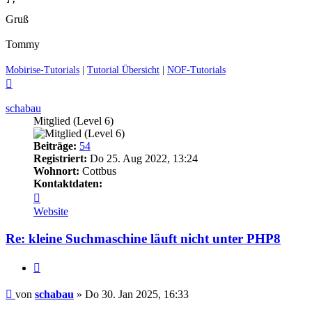
Gruß
Tommy
Mobirise-Tutorials
|
Tutorial Übersicht
|
NOF-Tutorials
Nach
oben
schabau
Mitglied (Level 6)
Beiträge:
54
Registriert:
Do 25. Aug 2022, 13:24
Wohnort:
Cottbus
Kontaktdaten:
Kontaktdaten
von
Website
schabau
Re: kleine Suchmaschine läuft nicht unter PHP8
Zitieren
Ungelesener
von
schabau
»
Do 30. Jan 2025, 16:33
Beitrag