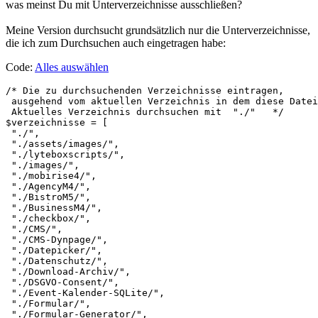
was meinst Du mit Unterverzeichnisse ausschließen?
Meine Version durchsucht grundsätzlich nur die Unterverzeichnisse,
die ich zum Durchsuchen auch eingetragen habe:
Code:
Alles auswählen
/* Die zu durchsuchenden Verzeichnisse eintragen,

 ausgehend vom aktuellen Verzeichnis in dem diese Datei
 Aktuelles Verzeichnis durchsuchen mit  "./"   */

$verzeichnisse = [

 "./",

 "./assets/images/",

 "./lyteboxscripts/",

 "./images/",

 "./mobirise4/",

 "./AgencyM4/",

 "./BistroM5/",

 "./BusinessM4/",

 "./checkbox/",

 "./CMS/",

 "./CMS-Dynpage/",

 "./Datepicker/",

 "./Datenschutz/",

 "./Download-Archiv/",

 "./DSGVO-Consent/",

 "./Event-Kalender-SQLite/",

 "./Formular/",

 "./Formular-Generator/",
