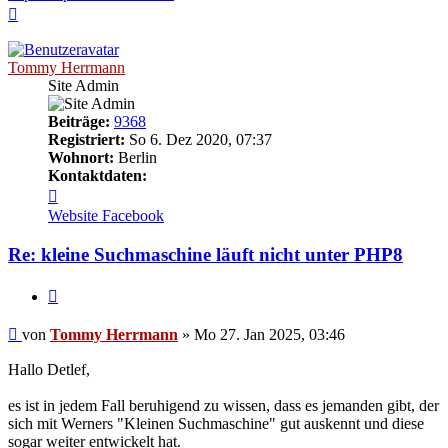
Nach
oben
Tommy Herrmann
Site Admin
Beiträge:
9368
Registriert:
So 6. Dez 2020, 07:37
Wohnort:
Berlin
Kontaktdaten:
Kontaktdaten
von
Website
Facebook
Tommy
Herrmann
Re: kleine Suchmaschine läuft nicht unter PHP8
Zitieren
Ungelesener
von
Tommy Herrmann
»
Mo 27. Jan 2025, 03:46
Beitrag
Hallo Detlef,
es ist in jedem Fall beruhigend zu wissen, dass es jemanden gibt, der
sich mit Werners "Kleinen Suchmaschine" gut auskennt und diese
sogar weiter entwickelt hat.