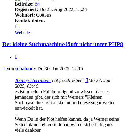
Beiträge:
54
Registriert:
Do 25. Aug 2022, 13:24
Wohnort:
Cottbus
Kontaktdaten:
Kontaktdaten
von
Website
schabau
Re: kleine Suchmaschine läuft nicht unter PHP8
Zitieren
Ungelesener
von
schabau
»
Do 30. Jan 2025, 12:15
Beitrag
Tommy Herrmann
hat geschrieben:
Mo 27. Jan
2025, 03:46
es ist in jedem Fall beruhigend zu wissen, dass es
jemanden gibt, der sich mit Werners "Kleinen
Suchmaschine" gut auskennt und diese sogar weiter
entwickelt hat.
....
Wenn Du in der Not helfen kannst, da ja Werner seine
Seiten aktuell eingestellt hat, wären sicherlich ganz
viele dankbar.