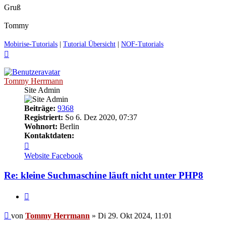
Gruß
Tommy
Mobirise-Tutorials
|
Tutorial Übersicht
|
NOF-Tutorials
Nach
oben
Tommy Herrmann
Site Admin
Beiträge:
9368
Registriert:
So 6. Dez 2020, 07:37
Wohnort:
Berlin
Kontaktdaten:
Kontaktdaten
von
Website
Facebook
Tommy
Herrmann
Re: kleine Suchmaschine läuft nicht unter PHP8
Zitieren
Ungelesener
von
Tommy Herrmann
»
Di 29. Okt 2024, 11:01
Beitrag