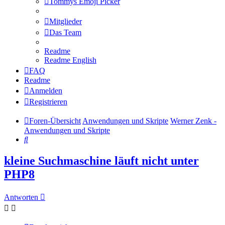
Tommys Emoji Picker
Mitglieder
Das Team
Readme
Readme English
FAQ
Readme
Anmelden
Registrieren
Foren-Übersicht
Anwendungen und Skripte
Werner Zenk -
Anwendungen und Skripte
Suche
kleine Suchmaschine läuft nicht unter
PHP8
Antworten