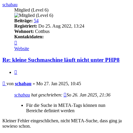
schabau
Mitglied (Level 6)
Beiträge:
54
Registriert:
Do 25. Aug 2022, 13:24
Wohnort:
Cottbus
Kontaktdaten:
Kontaktdaten
von
Website
schabau
Re: kleine Suchmaschine läuft nicht unter PHP8
Zitieren
Ungelesener
von
schabau
»
Mo 27. Jan 2025, 10:45
Beitrag
schabau
hat geschrieben:
So 26. Jan 2025, 21:36
Für die Suche in META-Tags können nun
Bereiche definiert werden
Kleiner Fehler eingeschlichen, nicht META-Suche, dass ging ja
sowieso schon.