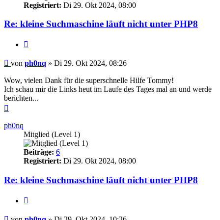
Registriert:
Di 29. Okt 2024, 08:00
Re: kleine Suchmaschine läuft nicht unter PHP8
Zitieren
Ungelesener
von
ph0nq
»
Di 29. Okt 2024, 08:26
Beitrag
Wow, vielen Dank für die superschnelle Hilfe Tommy!
Ich schau mir die Links heut im Laufe des Tages mal an und werde
berichten...
Nach
oben
ph0nq
Mitglied (Level 1)
Beiträge:
6
Registriert:
Di 29. Okt 2024, 08:00
Re: kleine Suchmaschine läuft nicht unter PHP8
Zitieren
Ungelesener
von
ph0nq
»
Di 29. Okt 2024, 10:26