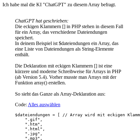
Ich habe mal die KI "ChatGPT" zu diesem Array befragt.
ChatGPT hat geschrieben:
Die eckigen Klammern [] in PHP stehen in diesem Fall
für ein Array, das verschiedene Dateiendungen
speichert.
In deinem Beispiel ist $dateiendungen ein Array, das
eine Liste von Dateiendungen als String-Elemente
enthält.
Die Deklaration mit eckigen Klammern [] ist eine
kürzere und moderne Schreibweise für Arrays in PHP
(ab Version 5.4). Vorher musste man Arrays mit der
Funktion array() erstellen.
So sieht das Ganze als Array-Deklaration aus:
Code:
Alles auswählen
$dateiendungen = [ // Array wird mit eckigen Klamm
    ".gif",

    ".htm",

    ".html",

    ".jpg",

    ".mp3",
