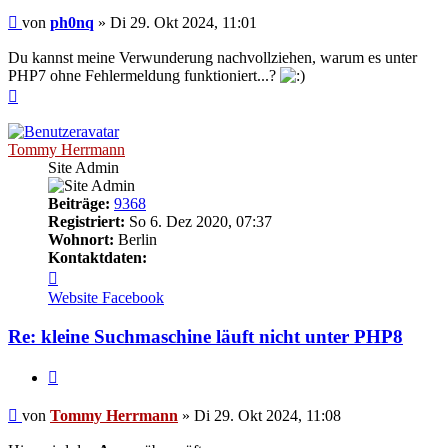
Ungelesener
von
ph0nq
»
Di 29. Okt 2024, 11:01
Beitrag
Du kannst meine Verwunderung nachvollziehen, warum es unter
PHP7 ohne Fehlermeldung funktioniert...?
Nach
oben
Tommy Herrmann
Site Admin
Beiträge:
9368
Registriert:
So 6. Dez 2020, 07:37
Wohnort:
Berlin
Kontaktdaten:
Kontaktdaten
von
Website
Facebook
Tommy
Herrmann
Re: kleine Suchmaschine läuft nicht unter PHP8
Zitieren
Ungelesener
von
Tommy Herrmann
»
Di 29. Okt 2024, 11:08
Beitrag