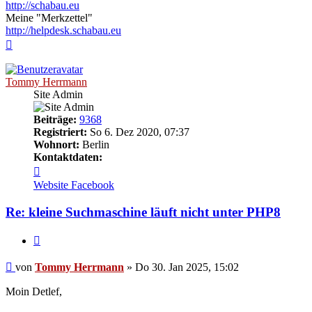
http://schabau.eu
Meine "Merkzettel"
http://helpdesk.schabau.eu
Nach
oben
Tommy Herrmann
Site Admin
Beiträge:
9368
Registriert:
So 6. Dez 2020, 07:37
Wohnort:
Berlin
Kontaktdaten:
Kontaktdaten
von
Website
Facebook
Tommy
Herrmann
Re: kleine Suchmaschine läuft nicht unter PHP8
Zitieren
Ungelesener
von
Tommy Herrmann
»
Do 30. Jan 2025, 15:02
Beitrag
Moin Detlef,