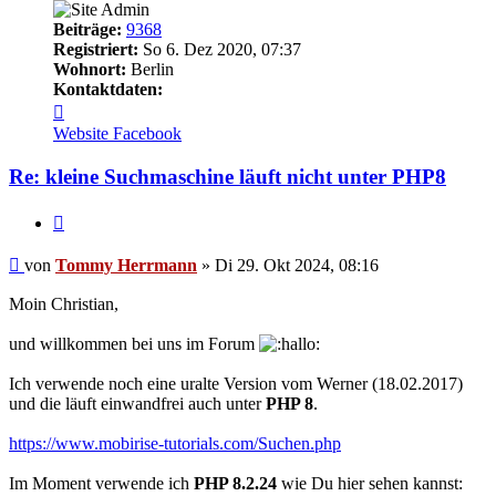
Beiträge:
9368
Registriert:
So 6. Dez 2020, 07:37
Wohnort:
Berlin
Kontaktdaten:
Kontaktdaten
von
Website
Facebook
Tommy
Herrmann
Re: kleine Suchmaschine läuft nicht unter PHP8
Zitieren
Ungelesener
von
Tommy Herrmann
»
Di 29. Okt 2024, 08:16
Beitrag
Moin Christian,
und willkommen bei uns im Forum
Ich verwende noch eine uralte Version vom Werner (18.02.2017)
und die läuft einwandfrei auch unter
PHP 8
.
https://www.mobirise-tutorials.com/Suchen.php
Im Moment verwende ich
PHP 8.2.24
wie Du hier sehen kannst: