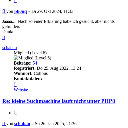
Ungelesener
von
ph0nq
»
Di 29. Okt 2024, 11:33
Beitrag
Jaaaa.... Nach so einer Erklärung habe ich gesucht, aber nichts
gefunden.
Danke!
Nach
oben
schabau
Mitglied (Level 6)
Beiträge:
54
Registriert:
Do 25. Aug 2022, 13:24
Wohnort:
Cottbus
Kontaktdaten:
Kontaktdaten
von
Website
schabau
Re: kleine Suchmaschine läuft nicht unter PHP8
Zitieren
Ungelesener
von
schabau
»
So 26. Jan 2025, 21:36
Beitrag