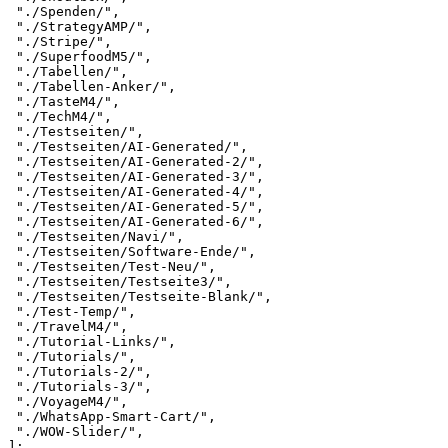
 "./Spenden/",

 "./StrategyAMP/",

 "./Stripe/",

 "./SuperfoodM5/",

 "./Tabellen/",

 "./Tabellen-Anker/",

 "./TasteM4/",

 "./TechM4/",

 "./Testseiten/",

 "./Testseiten/AI-Generated/",

 "./Testseiten/AI-Generated-2/",

 "./Testseiten/AI-Generated-3/",

 "./Testseiten/AI-Generated-4/",

 "./Testseiten/AI-Generated-5/",

 "./Testseiten/AI-Generated-6/",

 "./Testseiten/Navi/",

 "./Testseiten/Software-Ende/",

 "./Testseiten/Test-Neu/",

 "./Testseiten/Testseite3/",

 "./Testseiten/Testseite-Blank/",

 "./Test-Temp/",

 "./TravelM4/",

 "./Tutorial-Links/",

 "./Tutorials/",

 "./Tutorials-2/",

 "./Tutorials-3/",

 "./VoyageM4/",

 "./WhatsApp-Smart-Cart/",

 "./WOW-Slider/",

];