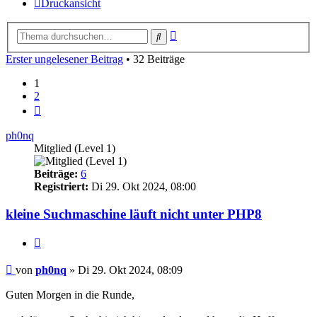
Druckansicht
Erweiterte
Suche
Suche
Erster ungelesener Beitrag
• 32 Beiträge
1
2
Nächste
ph0nq
Mitglied (Level 1)
Beiträge:
6
Registriert:
Di 29. Okt 2024, 08:00
kleine Suchmaschine läuft nicht unter PHP8
Zitieren
Ungelesener
von
ph0nq
»
Di 29. Okt 2024, 08:09
Beitrag
Guten Morgen in die Runde,