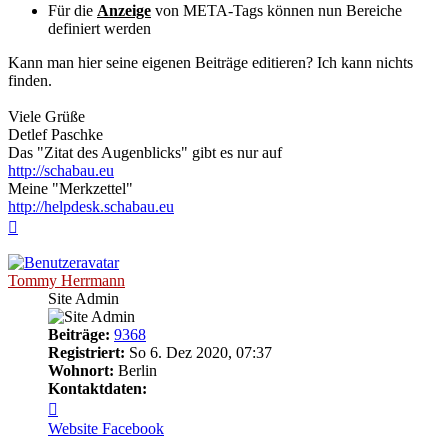
Für die
Anzeige
von META-Tags können nun Bereiche
definiert werden
Kann man hier seine eigenen Beiträge editieren? Ich kann nichts
finden.
Viele Grüße
Detlef Paschke
Das "Zitat des Augenblicks" gibt es nur auf
http://schabau.eu
Meine "Merkzettel"
http://helpdesk.schabau.eu
Nach
oben
Tommy Herrmann
Site Admin
Beiträge:
9368
Registriert:
So 6. Dez 2020, 07:37
Wohnort:
Berlin
Kontaktdaten:
Kontaktdaten
von
Website
Facebook
Tommy