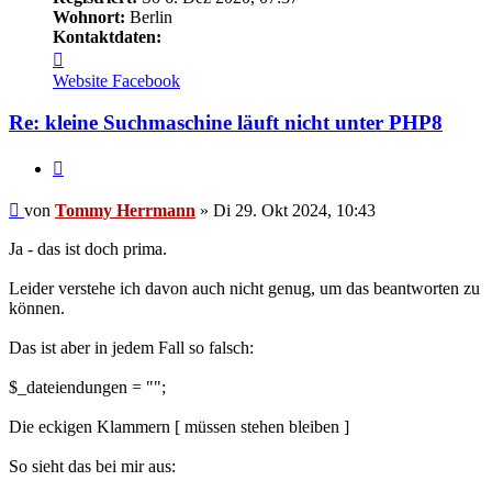
Wohnort:
Berlin
Kontaktdaten:
Kontaktdaten
von
Website
Facebook
Tommy
Herrmann
Re: kleine Suchmaschine läuft nicht unter PHP8
Zitieren
Ungelesener
von
Tommy Herrmann
»
Di 29. Okt 2024, 10:43
Beitrag
Ja - das ist doch prima.
Leider verstehe ich davon auch nicht genug, um das beantworten zu
können.
Das ist aber in jedem Fall so falsch:
$_dateiendungen = "";
Die eckigen Klammern [ müssen stehen bleiben ]
So sieht das bei mir aus: