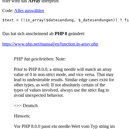
Hier wird das
Array
überprüft:
Code:
Alles auswählen
$text = (!in_array($dateiendung, $_dateiendungen)) ? fi
Das hat sich anscheinend ab
PHP 8
geändert:
https://www.php.net/manual/en/function.in-array.php
PHP hat geschrieben:
Note:
Prior to PHP 8.0.0, a string needle will match an array
value of 0 in non-strict mode, and vice versa. That may
lead to undesireable results. Similar edge cases exist for
other types, as well. If not absolutely certain of the
types of values involved, always use the strict flag to
avoid unexpected behavior.
>>> Deutsch
Hinweis:
Vor PHP 8.0.0 passt ein needle-Wert vom Typ string im