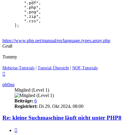
    ".pdf",

    ".php",

    ".png",

    ".zip",

    ".css",                 

];
https://www.php.net/manual/en/language.types.array.php
Gruß
Tommy
Mobirise-Tutorials
|
Tutorial Übersicht
|
NOF-Tutorials
Nach
oben
ph0nq
Mitglied (Level 1)
Beiträge:
6
Registriert:
Di 29. Okt 2024, 08:00
Re: kleine Suchmaschine läuft nicht unter PHP8
Zitieren