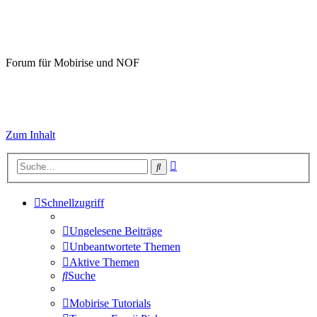
Mobirise-Tutorials.com
Forum für Mobirise und NOF
Hilfeseiten von Mobirise-Tutorials.com
Impressum
Zum Inhalt
Erweiterte
Suche
Suche
Schnellzugriff
Ungelesene Beiträge
Unbeantwortete Themen
Aktive Themen
Suche
Mobirise Tutorials