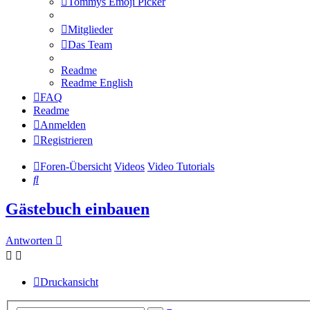
Tommys Emoji Picker
Mitglieder
Das Team
Readme
Readme English
FAQ
Readme
Anmelden
Registrieren
Foren-Übersicht
Videos
Video Tutorials
Suche
Gästebuch einbauen
Antworten
Druckansicht