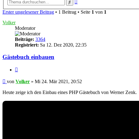
Erweiterte
Suche
Suche
Erster ungelesener Beitrag
• 1 Beitrag • Seite
1
von
1
Volker
Moderator
Beiträge:
3364
Registriert:
Sa 12. Dez 2020, 22:35
Gästebuch einbauen
Zitieren
Ungelesener
von
Volker
»
Mi 24. Mär 2021, 20:52
Beitrag
Heute zeige ich den Einbau eines PHP Gästebuch von Werner Zenk.