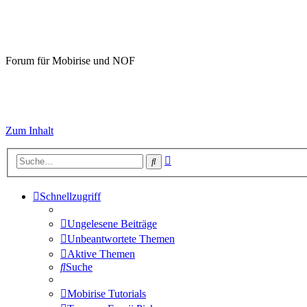
Mobirise-Tutorials.com
Forum für Mobirise und NOF
Hilfeseiten von Mobirise-Tutorials.com
Impressum
Zum Inhalt
Erweiterte
Suche
Suche
Schnellzugriff
Ungelesene Beiträge
Unbeantwortete Themen
Aktive Themen
Suche
Mobirise Tutorials