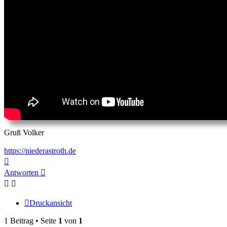
Gruß Volker
https://niederastroth.de
Nach
oben
Antworten
Druckansicht
1 Beitrag • Seite
1
von
1