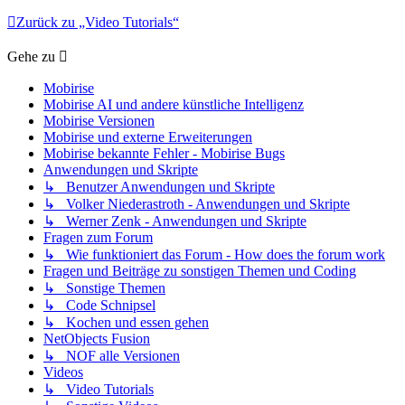
Zurück zu „Video Tutorials“
Gehe zu
Mobirise
Mobirise AI und andere künstliche Intelligenz
Mobirise Versionen
Mobirise und externe Erweiterungen
Mobirise bekannte Fehler - Mobirise Bugs
Anwendungen und Skripte
↳ Benutzer Anwendungen und Skripte
↳ Volker Niederastroth - Anwendungen und Skripte
↳ Werner Zenk - Anwendungen und Skripte
Fragen zum Forum
↳ Wie funktioniert das Forum - How does the forum work
Fragen und Beiträge zu sonstigen Themen und Coding
↳ Sonstige Themen
↳ Code Schnipsel
↳ Kochen und essen gehen
NetObjects Fusion
↳ NOF alle Versionen
Videos
↳ Video Tutorials