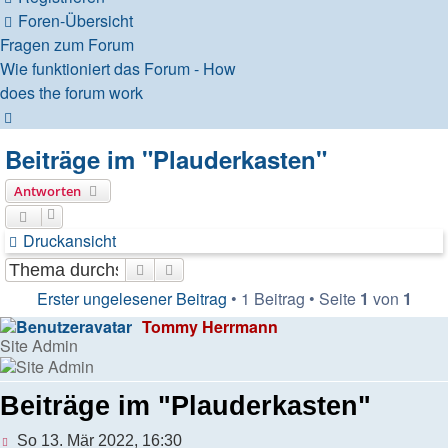
Foren-Übersicht
Fragen zum Forum
Wie funktioniert das Forum - How
does the forum work
Suche
Beiträge im "Plauderkasten"
Antworten
Druckansicht
Suche
Erweiterte Suche
Erster ungelesener Beitrag
• 1 Beitrag • Seite
1
von
1
Tommy Herrmann
Site Admin
Beiträge im "Plauderkasten"
Ungelesener
So 13. Mär 2022, 16:30