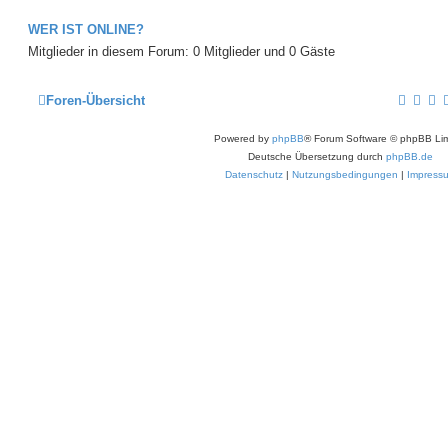
r
a
WER IST ONLINE?
g
Mitglieder in diesem Forum: 0 Mitglieder und 0 Gäste
Foren-Übersicht
Powered by
phpBB
® Forum Software © phpBB Lim
Deutsche Übersetzung durch
phpBB.de
Datenschutz
|
Nutzungsbedingungen
|
Impress