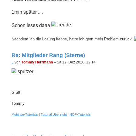
e
l
e
1min später ....
s
e
n
Schon isses daaa
e
r
B
Nachdem ich die Lösung kenne, hätte ich gern mein Problem zurück.
e
i
t
r
Re: Mitglieder Rang (Sterne)
a
g
U
von
Tommy Herrmann
»
Sa 12. Dez 2020, 12:14
n
g
e
l
e
s
e
Gruß
n
e
Tommy
r
B
e
Mobirise-Tutorials
|
Tutorial Übersicht
|
NOF-Tutorials
i
t
r
a
g