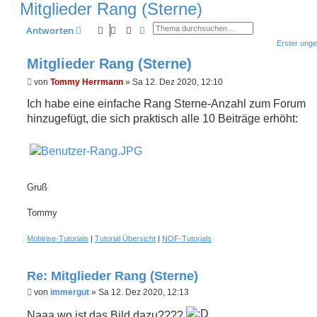
Mitglieder Rang (Sterne)
Suche
Erweiterte Suche
Antworten
Erster unge
Mitglieder Rang (Sterne)
U
von
Tommy Herrmann
»
Sa 12. Dez 2020, 12:10
n
g
Ich habe eine einfache Rang Sterne-Anzahl zum Forum
e
hinzugefügt, die sich praktisch alle 10 Beiträge erhöht:
l
e
s
e
n
e
r
Gruß
B
e
i
Tommy
t
r
Mobirise-Tutorials
|
Tutorial Übersicht
|
NOF-Tutorials
a
g
Re: Mitglieder Rang (Sterne)
U
von
immergut
»
Sa 12. Dez 2020, 12:13
n
g
Naaa,wo ist das Bild dazu????