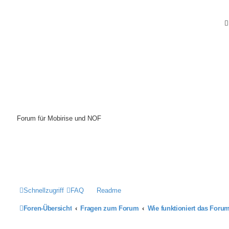
Mobirise-Tutorials.com
Forum für Mobirise und NOF
Hilfeseiten von Mobirise-Tutorials.com
Impressum
Schnellzugriff
FAQ
Readme
Foren-Übersicht
Fragen zum Forum
Wie funktioniert das Foru