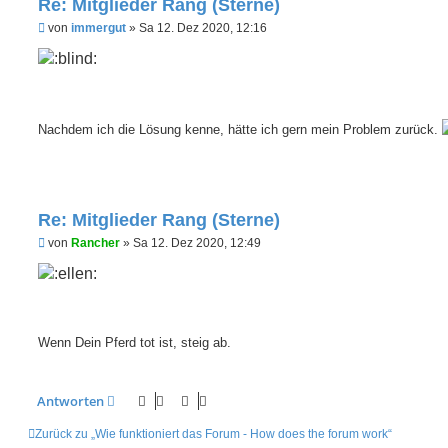
Re: Mitglieder Rang (Sterne)
U
von
immergut
»
Sa 12. Dez 2020, 12:16
n
g
e
l
e
s
e
Nachdem ich die Lösung kenne, hätte ich gern mein Problem zurück.
n
e
r
B
e
i
Re: Mitglieder Rang (Sterne)
t
r
U
von
Rancher
»
Sa 12. Dez 2020, 12:49
a
n
g
g
e
l
e
s
e
Wenn Dein Pferd tot ist, steig ab.
n
e
r
B
Antworten
e
i
Zurück zu „Wie funktioniert das Forum - How does the forum work“
t