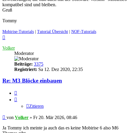
kompatibel sind und bleiben.
Gruß
Tommy
Mobirise-Tutorials
|
Tutorial Übersicht
|
NOF-Tutorials
Nach
oben
Volker
Moderator
Beiträge:
3375
Registriert:
Sa 12. Dez 2020, 22:35
Re: M3 Blöcke einbauen
Zitieren
Zitieren
Ungelesener
von
Volker
»
Fr 20. Mär 2026, 08:46
Beitrag
Ja Tommy ich meinte ja auch das es keine Mobirise 6 also M6