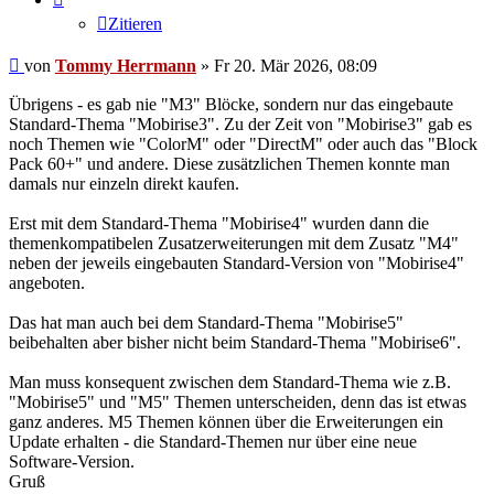
Zitieren
Ungelesener
von
Tommy Herrmann
»
Fr 20. Mär 2026, 08:09
Beitrag
Übrigens - es gab nie "M3" Blöcke, sondern nur das eingebaute
Standard-Thema "Mobirise3". Zu der Zeit von "Mobirise3" gab es
noch Themen wie "ColorM" oder "DirectM" oder auch das "Block
Pack 60+" und andere. Diese zusätzlichen Themen konnte man
damals nur einzeln direkt kaufen.
Erst mit dem Standard-Thema "Mobirise4" wurden dann die
themenkompatibelen Zusatzerweiterungen mit dem Zusatz "M4"
neben der jeweils eingebauten Standard-Version von "Mobirise4"
angeboten.
Das hat man auch bei dem Standard-Thema "Mobirise5"
beibehalten aber bisher nicht beim Standard-Thema "Mobirise6".
Man muss konsequent zwischen dem Standard-Thema wie z.B.
"Mobirise5" und "M5" Themen unterscheiden, denn das ist etwas
ganz anderes. M5 Themen können über die Erweiterungen ein
Update erhalten - die Standard-Themen nur über eine neue
Software-Version.
Gruß