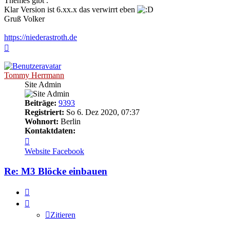
Themes gibt .
Klar Version ist 6.xx.x das verwirrt eben
Gruß Volker
https://niederastroth.de
Nach
oben
Tommy Herrmann
Site Admin
Beiträge:
9393
Registriert:
So 6. Dez 2020, 07:37
Wohnort:
Berlin
Kontaktdaten:
Kontaktdaten
von
Website
Facebook
Tommy
Herrmann
Re: M3 Blöcke einbauen
Zitieren
Zitieren