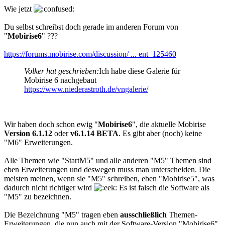
Wie jetzt
Du selbst schreibst doch gerade im anderen Forum von
"
Mobirise6
" ???
https://forums.mobirise.com/discussion/ ... ent_125460
Volker hat geschrieben:
Ich habe diese Galerie für
Mobirise 6 nachgebaut
https://www.niederastroth.de/vngalerie/
Wir haben doch schon ewig "
Mobirise6
", die aktuelle Mobirise
Version 6.1.12
oder
v6.1.14 BETA
. Es gibt aber (noch) keine
"M6" Erweiterungen.
Alle Themen wie "StartM5" und alle anderen "M5" Themen sind
eben Erweiterungen und deswegen muss man unterscheiden. Die
meisten meinen, wenn sie "M5" schreiben, eben "Mobirise5", was
dadurch nicht richtiger wird
Es ist falsch die Software als
"M5" zu bezeichnen.
Die Bezeichnung "M5" tragen eben
ausschließlich
Themen-
Erweiterungen, die nun auch mit der Software-Version "Mobirise6"