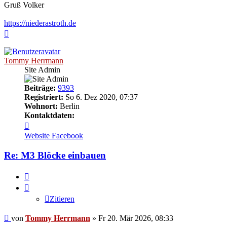
Gruß Volker
https://niederastroth.de
Nach
oben
Tommy Herrmann
Site Admin
Beiträge:
9393
Registriert:
So 6. Dez 2020, 07:37
Wohnort:
Berlin
Kontaktdaten:
Kontaktdaten
von
Website
Facebook
Tommy
Herrmann
Re: M3 Blöcke einbauen
Zitieren
Zitieren
Ungelesener
von
Tommy Herrmann
»
Fr 20. Mär 2026, 08:33
Beitrag