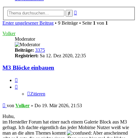
Erweiterte
Suche
Suche
Erster ungelesener Beitrag
• 9 Beiträge • Seite
1
von
1
Volker
Moderator
Beiträge:
3375
Registriert:
Sa 12. Dez 2020, 22:35
M3 Blöcke einbauen
Zitieren
Zitieren
Ungelesener
von
Volker
»
Do 19. Mär 2026, 21:53
Beitrag
Huhu,
im Hersteller Forum hat einer nach einem Galerie Block aus M3
gefragt. Ich dachte eigentlich das jeder Mobirise Nutzer weiß wie
man an die alten Themes kommt
Aber anscheinend