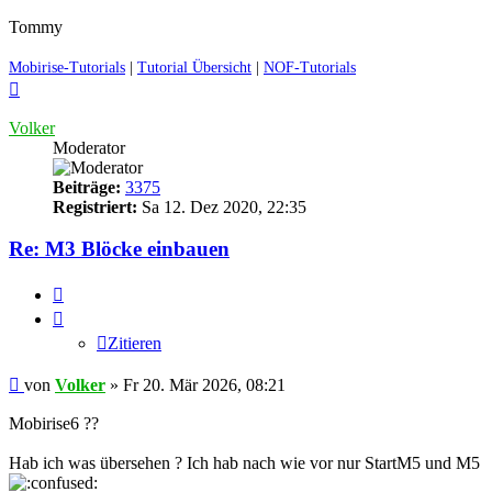
Tommy
Mobirise-Tutorials
|
Tutorial Übersicht
|
NOF-Tutorials
Nach
oben
Volker
Moderator
Beiträge:
3375
Registriert:
Sa 12. Dez 2020, 22:35
Re: M3 Blöcke einbauen
Zitieren
Zitieren
Ungelesener
von
Volker
»
Fr 20. Mär 2026, 08:21
Beitrag
Mobirise6 ??
Hab ich was übersehen ? Ich hab nach wie vor nur StartM5 und M5