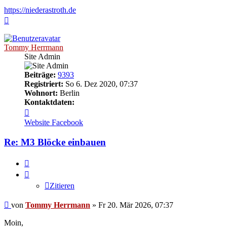
https://niederastroth.de
Nach
oben
Tommy Herrmann
Site Admin
Beiträge:
9393
Registriert:
So 6. Dez 2020, 07:37
Wohnort:
Berlin
Kontaktdaten:
Kontaktdaten
von
Website
Facebook
Tommy
Herrmann
Re: M3 Blöcke einbauen
Zitieren
Zitieren
Ungelesener
von
Tommy Herrmann
»
Fr 20. Mär 2026, 07:37
Beitrag
Moin,