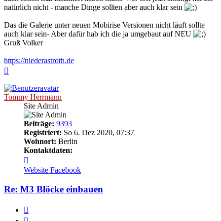
natürlich nicht - manche Dinge sollten aber auch klar sein
Das die Galerie unter neuen Mobirise Versionen nicht läuft sollte
auch klar sein- Aber dafür hab ich die ja umgebaut auf NEU
Gruß Volker
https://niederastroth.de
Nach
oben
Tommy Herrmann
Site Admin
Beiträge:
9393
Registriert:
So 6. Dez 2020, 07:37
Wohnort:
Berlin
Kontaktdaten:
Kontaktdaten
von
Website
Facebook
Tommy
Herrmann
Re: M3 Blöcke einbauen
Zitieren