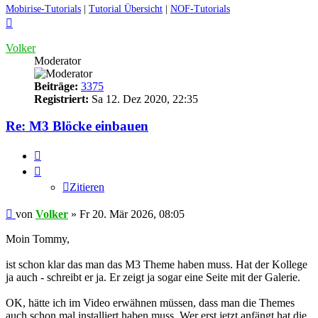
Mobirise-Tutorials
|
Tutorial Übersicht
|
NOF-Tutorials
Nach
oben
Volker
Moderator
Beiträge:
3375
Registriert:
Sa 12. Dez 2020, 22:35
Re: M3 Blöcke einbauen
Zitieren
Zitieren
Ungelesener
von
Volker
»
Fr 20. Mär 2026, 08:05
Beitrag
Moin Tommy,
ist schon klar das man das M3 Theme haben muss. Hat der Kollege
ja auch - schreibt er ja. Er zeigt ja sogar eine Seite mit der Galerie.
OK, hätte ich im Video erwähnen müssen, dass man die Themes
auch schon mal installiert haben muss. Wer erst jetzt anfängt hat die