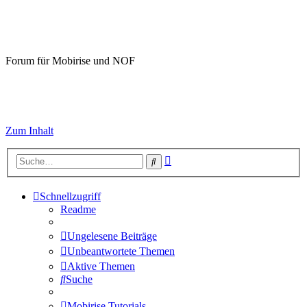
Mobirise-Tutorials.com
Forum für Mobirise und NOF
Hilfeseiten von Mobirise-Tutorials.com
Impressum
Zum Inhalt
Erweiterte
Suche
Suche
Schnellzugriff
Readme
Ungelesene Beiträge
Unbeantwortete Themen
Aktive Themen
Suche
Mobirise Tutorials