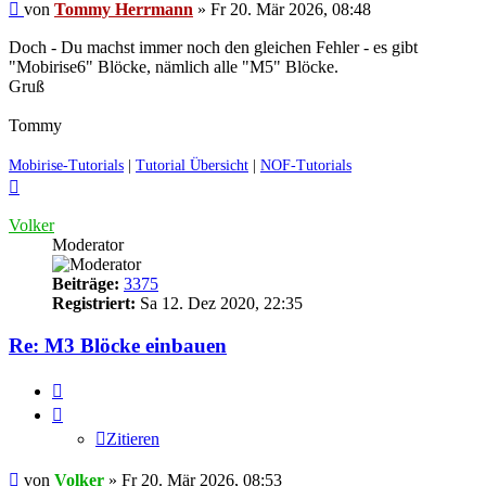
Ungelesener
von
Tommy Herrmann
»
Fr 20. Mär 2026, 08:48
Beitrag
Doch - Du machst immer noch den gleichen Fehler - es gibt
"Mobirise6" Blöcke, nämlich alle "M5" Blöcke.
Gruß
Tommy
Mobirise-Tutorials
|
Tutorial Übersicht
|
NOF-Tutorials
Nach
oben
Volker
Moderator
Beiträge:
3375
Registriert:
Sa 12. Dez 2020, 22:35
Re: M3 Blöcke einbauen
Zitieren
Zitieren
Ungelesener
von
Volker
»
Fr 20. Mär 2026, 08:53