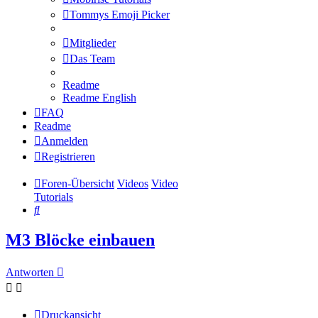
Tommys Emoji Picker
Mitglieder
Das Team
Readme
Readme English
FAQ
Readme
Anmelden
Registrieren
Foren-Übersicht
Videos
Video
Tutorials
Suche
M3 Blöcke einbauen
Antworten
Druckansicht