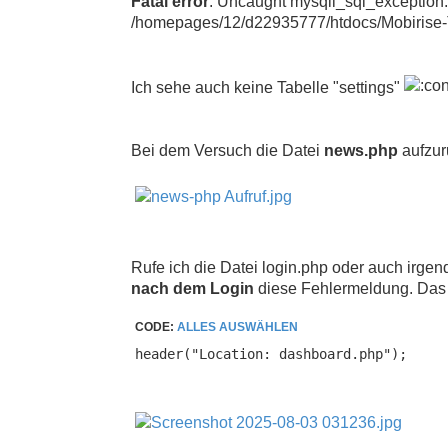
Fatal error
: Uncaught mysqli_sql_exception: 
/homepages/12/d22935777/htdocs/Mobirise-
Ich sehe auch keine Tabelle "settings"
Bei dem Versuch die Datei
news.php
aufzur
Rufe ich die Datei login.php oder auch irgen
nach dem Login
diese Fehlermeldung. Das s
CODE:
ALLES AUSWÄHLEN
header("Location: dashboard.php");