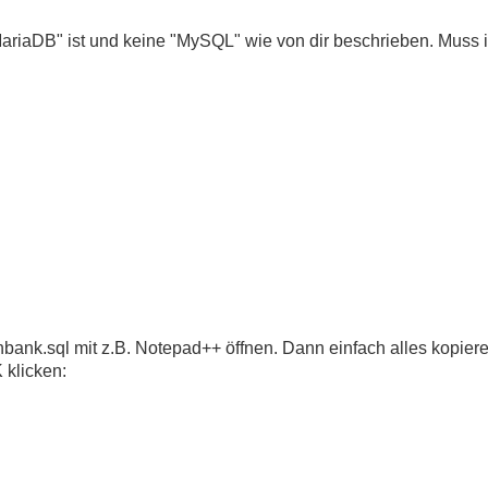
--------------------

MariaDB" ist und keine "MySQL" wie von dir beschrieben. Muss 
 COLLATE=utf8mb3_general_ci;

bank.sql mit z.B. Notepad++ öffnen. Dann einfach alles kopier
t`, `datum`, `bild`) VALUES

 klicken:
t das Webseitenbetreiber erm&ouml;glicht selber News ode
. Eintrag um zu testen :-)</h2>\r\n<p>&nbsp;</p>', '2025
e noch ein kleines Script f&uuml;r alle die keine Datenb
--------------------
