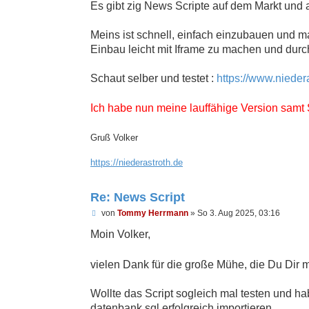
Es gibt zig News Scripte auf dem Markt und a
l
e
s
Meins ist schnell, einfach einzubauen und m
e
n
Einbau leicht mit Iframe zu machen und dur
e
r
B
Schaut selber und testet :
https://www.nieder
e
i
t
Ich habe nun meine lauffähige Version samt S
r
a
g
Gruß Volker
https://niederastroth.de
Re: News Script
U
von
Tommy Herrmann
»
So 3. Aug 2025, 03:16
n
g
Moin Volker,
e
l
e
vielen Dank für die große Mühe, die Du Dir
s
e
n
Wollte das Script sogleich mal testen und 
e
datenbank.sql erfolgreich importieren.