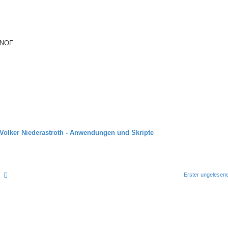
torials.com
d NOF
se-Tutorials.com
Volker Niederastroth - Anwendungen und Skripte
uche
Erweiterte Suche
Erster ungelesene