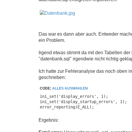
r
B
e
i
t
r
a
g
Das war es dann aber auch. Entweder mache 
ein Problem.
Irgend etwas stimmt da mit den Tabellen der 
"datenbank.sql" irgendwie nicht richtig gekla
Ich hatte zur Fehleranalyse das noch oben i
geschrieben:
CODE:
ALLES AUSWÄHLEN
ini_set('display_errors', 1);

ini_set('display_startup_errors', 1);

error_reporting(E_ALL);
Ergebnis: