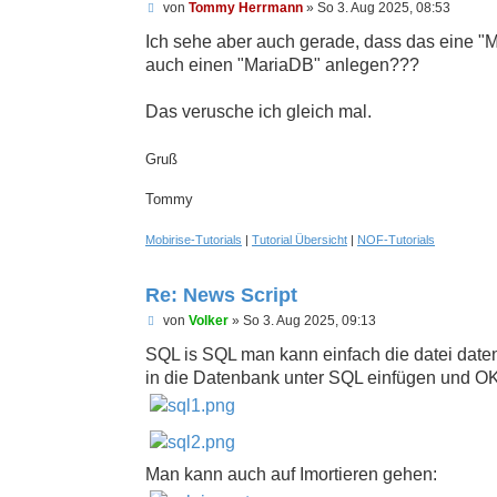
U
von
Tommy Herrmann
»
So 3. Aug 2025, 08:53
-- ------------------------------------
n
g
Ich sehe aber auch gerade, dass das eine "
e
--

auch einen "MariaDB" anlegen???
l
-- Tabellenstruktur für Tabelle `news`

e
--

s
Das verusche ich gleich mal.
e
n
CREATE TABLE `news` (

e
  `id` int(11) NOT NULL,

Gruß
r
  `titel` varchar(255) DEFAULT NULL,

B
e
  `text` text DEFAULT NULL,

Tommy
i
  `datum` date DEFAULT NULL,

t
  `bild` varchar(255) DEFAULT NULL

r
Mobirise-Tutorials
|
Tutorial Übersicht
|
NOF-Tutorials
) ENGINE=InnoDB DEFAULT CHARSET=utf8mb3
a
g
Re: News Script
--

-- Daten für Tabelle `news`

U
von
Volker
»
So 3. Aug 2025, 09:13
--

n
g
SQL is SQL man kann einfach die datei daten
e
INSERT INTO `news` (`id`, `titel`, `tex
in die Datenbank unter SQL einfügen und OK
l
(10, 'Test', '<p>Hier ein kleines Scrip
e
s
(12, 'Noch etwas', '<h2>Hier noch ein 2
e
(14, 'News ohne Datenbank', '<p>Ich hab
n
e
Man kann auch auf Imortieren gehen:
-- ------------------------------------
r
B