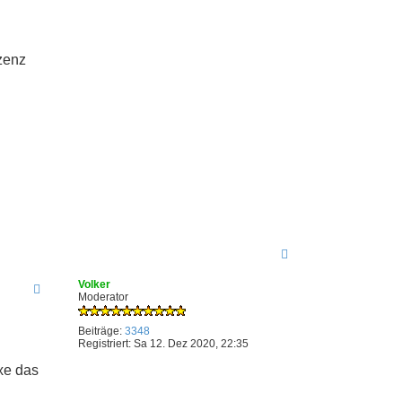
izenz
N
a
c
Volker
h
Moderator
o
b
e
Beiträge:
3348
n
Registriert:
Sa 12. Dez 2020, 22:35
ixe das