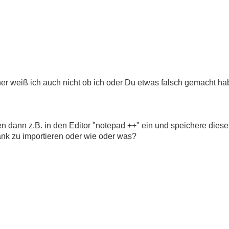
--------------------



r weiß ich auch nicht ob ich oder Du etwas falsch gemacht ha
n dann z.B. in den Editor "notepad ++" ein und speichere diese
ank zu importieren oder wie oder was?
T 0

 COLLATE=utf8mb3_general_ci;

me`, `passwort`, `passwort_geaendert`) VALUES

0e686cf0c3f5d5a86aff3ca12020c923adc6c92', 1);
