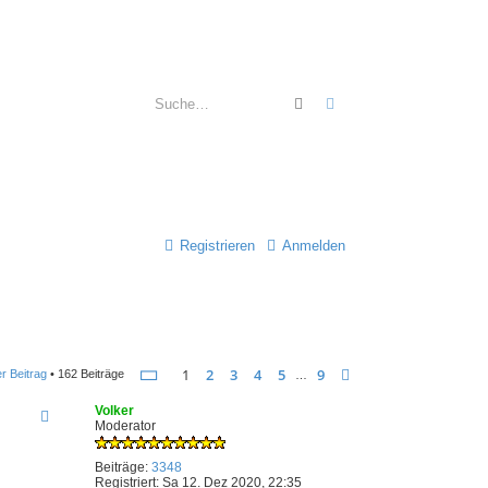
Suche
Erweiterte Suche
Registrieren
Anmelden
Seite
1
von
9
1
2
3
4
5
9
Nächste
r Beitrag
• 162 Beiträge
…
Volker
Moderator
Beiträge:
3348
Registriert:
Sa 12. Dez 2020, 22:35