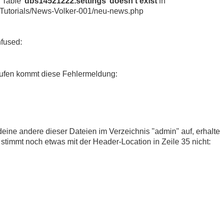
Table '
dbs14521222.settings
'
doesn't exist
in
Tutorials/News-Volker-001/neu-news.php
ufen kommt diese Fehlermeldung:
deine andere dieser Dateien im Verzeichnis "admin" auf, erhalte
timmt noch etwas mit der Header-Location in Zeile 35 nicht: