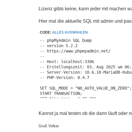
n
e
Lizenz gibts keine, kann jeder mit machen wa
r
B
e
Hier mal die aktuelle SQL mit admin und pa
i
t
r
CODE:
ALLES AUSWÄHLEN
a
g
-- phpMyAdmin SQL Dump

-- version 5.2.2

-- https://www.phpmyadmin.net/

--

-- Host: localhost:3306

-- Erstellungszeit: 03. Aug 2025 um 06:3
-- Server-Version: 10.6.18-MariaDB-0ubu
-- PHP-Version: 8.4.7

SET SQL_MODE = "NO_AUTO_VALUE_ON_ZERO";

START TRANSACTION;

SET time_zone = "+00:00";

Kannst ja mal testen ob die dann läuft oder 
/*!40101 SET @OLD_CHARACTER_SET_CLIENT=
/*!40101 SET @OLD_CHARACTER_SET_RESULTS
/*!40101 SET @OLD_COLLATION_CONNECTION=
Gruß Volker
/*!40101 SET NAMES utf8mb4 */;
