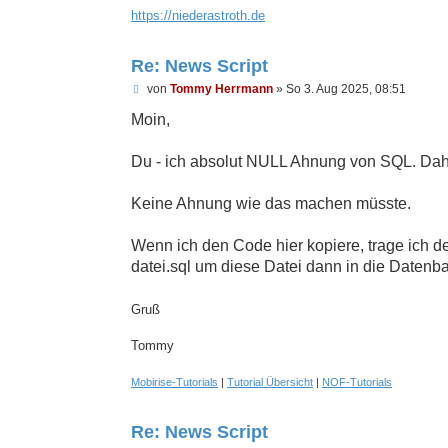
https://niederastroth.de
--

-- Datenbank: `news`

Re: News Script
--

U
von
Tommy Herrmann
»
So 3. Aug 2025, 08:51
-- ------------------------------------
n
g
Moin,
e
--

l
-- Tabellenstruktur für Tabelle `admins`
e
Du - ich absolut NULL Ahnung von SQL. Dahe
s
--

e
n
Keine Ahnung wie das machen müsste.
CREATE TABLE `admins` (

e
  `id` int(11) NOT NULL,

r
B
Wenn ich den Code hier kopiere, trage ich de
  `benutzername` varchar(255) NOT NULL,

e
  `passwort` varchar(255) NOT NULL,

datei.sql um diese Datei dann in die Datenb
i
  `passwort_geaendert` tinyint(4) DEFAUL
t
r
) ENGINE=InnoDB DEFAULT CHARSET=utf8mb3
Gruß
a
g
--

Tommy
-- Daten für Tabelle `admins`

--

Mobirise-Tutorials
|
Tutorial Übersicht
|
NOF-Tutorials
INSERT INTO `admins` (`id`, `benutzerna
(1, 'admin', '8d969eef6ecad3c29a3a62928
Re: News Script