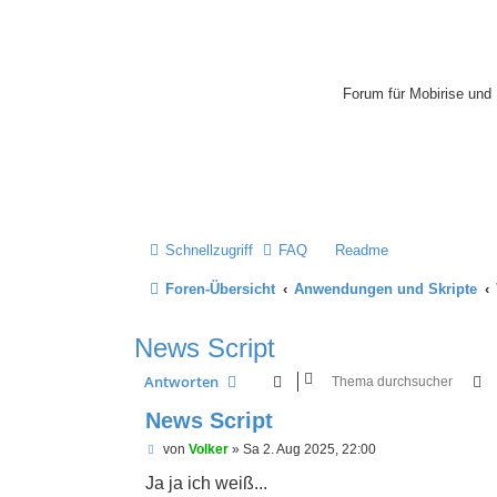
Mobirise-Tu
Forum für Mobirise un
Hilfeseiten von Mobiri
Impressum
Schnellzugriff
FAQ
Readme
Foren-Übersicht
Anwendungen und Skripte
News Script
S
Antworten
News Script
U
von
Volker
»
Sa 2. Aug 2025, 22:00
n
g
Ja ja ich weiß...
e