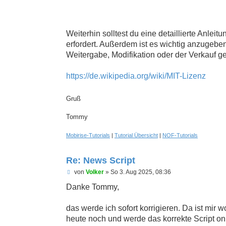
Weiterhin solltest du eine detaillierte Anlei
erfordert. Außerdem ist es wichtig anzugeben
Weitergabe, Modifikation oder der Verkauf ges
https://de.wikipedia.org/wiki/MIT-Lizenz
Gruß
Tommy
Mobirise-Tutorials
|
Tutorial Übersicht
|
NOF-Tutorials
Re: News Script
U
von
Volker
»
So 3. Aug 2025, 08:36
n
g
Danke Tommy,
e
l
e
das werde ich sofort korrigieren. Da ist mir 
s
heute noch und werde das korrekte Script onl
e