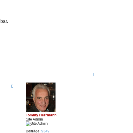
bar.
N
a
c
h
o
b
e
n
Tommy Herrmann
Site Admin
Beiträge:
9349