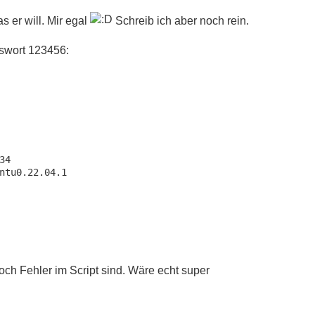
s er will. Mir egal
Schreib ich aber noch rein.
sswort 123456:
4

ntu0.22.04.1

noch Fehler im Script sind. Wäre echt super
@@CHARACTER_SET_CLIENT */;

=@@CHARACTER_SET_RESULTS */;

@@COLLATION_CONNECTION */;
