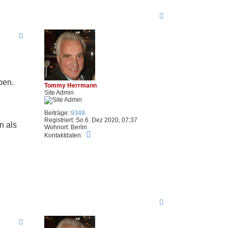
N
a
c
h
o
b
e
n
ben.
Tommy Herrmann
Site Admin
Beiträge:
9349
Registriert:
So 6. Dez 2020, 07:37
n als
Wohnort:
Berlin
K
Kontaktdaten:
o
n
t
a
k
t
d
a
t
N
e
a
n
c
v
h
o