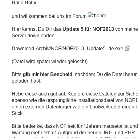
g
Hallo Holbi,
i
e
e
l
r
e
und willkommen bei uns im Forum
s
e
e
n
n
Hier kannst Du Dir das
Update 5 für NOF2013
von mein
e
Server downloaden:
r
B
e
Download-Archiv/NOF/NOF2013_Update5_de.exe
i
t
r
(Datei wird später wieder gelöscht)
a
g
Bitte
gib mir hier Bescheid
, nachdem Du die Datei herun
geladen hast.
Hebe diese auch gut auf. Kopiere diese Dateien zur Siche
ebenso wie die ursprüngliche Installationsdatei von NOF1
einen externen Datenträger wie ein Laufwerk oder einen
Stick.
Bitte bedenke, dass NOF seit fünf Jahren mausetot ist und
Wartung mehr erhält. Aufgrund der neuen JRE- und PHP-