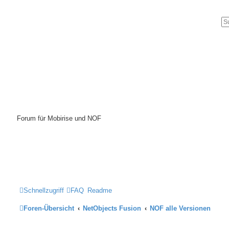
Mobirise-Tutorials.com
Forum für Mobirise und NOF
Hilfeseiten von Mobirise-Tutorials.com
Impressum
Schnellzugriff
FAQ
Readme
Foren-Übersicht
NetObjects Fusion
NOF alle Versionen