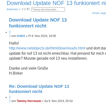
Download Update NOF 13 funkioniert ni
S
E
Antworten
u
r
Erster unge
c
w
h
e
Download Update NOF 13
e
i
t
funkioniert nicht
e
r
t
Z
e
U
i
von
Holbi1
»
Fr 8. Nov 2024, 18:06
S
n
u
t
g
Hallo!
c
i
h
e
http://www.netobjects.de/html/downloads.html
und dort da
e
e
l
r
e
update für nof 13 ist nicht erreichbar. Hat jemand für mich
s
e
update? Musste gerade nof 13 neu installieren.
e
n
n
e
Danke und viele Grüße
r
B
H.Birker
e
i
t
r
Re: Download Update NOF 13
a
funkioniert nicht
g
Z
U
i
von
Tommy Herrmann
»
Sa 9. Nov 2024, 05:02
n
t