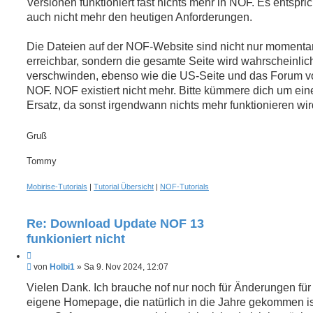
Versionen funktioniert fast nichts mehr in NOF. Es entspric
auch nicht mehr den heutigen Anforderungen.
Die Dateien auf der NOF-Website sind nicht nur momenta
erreichbar, sondern die gesamte Seite wird wahrscheinlic
verschwinden, ebenso wie die US-Seite und das Forum v
NOF. NOF existiert nicht mehr. Bitte kümmere dich um ein
Ersatz, da sonst irgendwann nichts mehr funktionieren wir
Gruß
Tommy
Mobirise-Tutorials
|
Tutorial Übersicht
|
NOF-Tutorials
Re: Download Update NOF 13
funkioniert nicht
Z
U
i
von
Holbi1
»
Sa 9. Nov 2024, 12:07
n
t
g
Vielen Dank. Ich brauche nof nur noch für Änderungen fü
i
e
eigene Homepage, die natürlich in die Jahre gekommen is
e
l