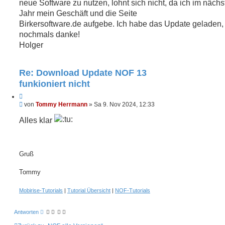
r
e
neue Software zu nutzen, lohnt sich nicht, da ich im nächs
s
e
Jahr mein Geschäft und die Seite
e
n
n
Birkersoftware.de aufgebe. Ich habe das Update geladen,
e
nochmals danke!
r
B
Holger
e
i
t
Re: Download Update NOF 13
r
a
funkioniert nicht
g
Z
U
i
von
Tommy Herrmann
»
Sa 9. Nov 2024, 12:33
n
t
g
Alles klar
i
e
e
l
r
e
s
e
e
Gruß
n
n
e
Tommy
r
B
e
Mobirise-Tutorials
|
Tutorial Übersicht
|
NOF-Tutorials
i
t
r
Antworten
a
g