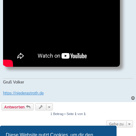
Gruß Volker
https://niederastroth.de
Antworten
1 Beitrag • Seite
1
von
1
Gehe zu
Diese Website nutzt Cookies, um dir den