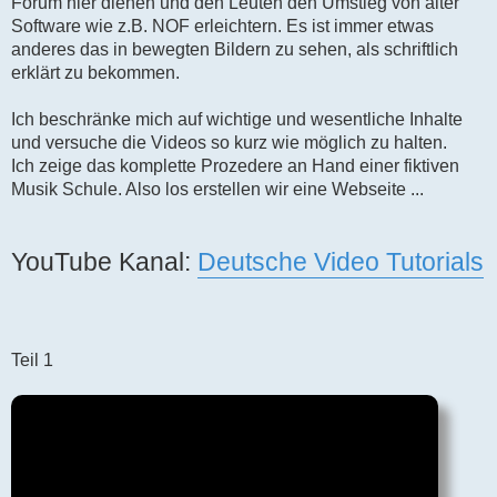
Forum hier dienen und den Leuten den Umstieg von alter
r
B
Software wie z.B. NOF erleichtern. Es ist immer etwas
e
anderes das in bewegten Bildern zu sehen, als schriftlich
i
t
erklärt zu bekommen.
r
a
g
Ich beschränke mich auf wichtige und wesentliche Inhalte
und versuche die Videos so kurz wie möglich zu halten.
Ich zeige das komplette Prozedere an Hand einer fiktiven
Musik Schule. Also los erstellen wir eine Webseite ...
YouTube Kanal:
Deutsche Video Tutorials
Teil 1