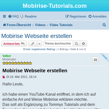
Mobirise-Tutorials.com
FAQ
Readme
Registrieren
Anmelden
S
Foren-Übersicht
Videos
Video Tutorials
u
Mobirise Webseite erstellen
c
Suche
Erweiterte Suc
Antworten
h
Erster ungelesener Beitrag
• 1 Beitrag • Seite
1
von
1
e
Volker
Moderator
Mobirise Webseite erstellen
U
Di 16. Mär 2021, 18:14
n
g
Hallo Leute,
e
l
e
ich habe einen YouTube Kanal eröffnet, in dem ich auf
s
einfache Art und Weise Mobirise erklären möchte.
e
n
Das soll als Ergänzung zu Tommys Tutorials und dem
e