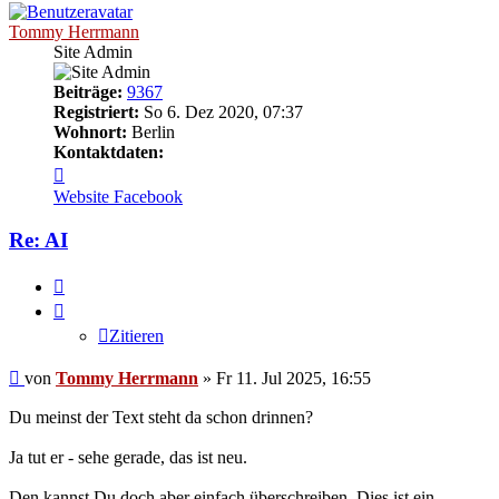
Tommy Herrmann
Site Admin
Beiträge:
9367
Registriert:
So 6. Dez 2020, 07:37
Wohnort:
Berlin
Kontaktdaten:
Kontaktdaten
von
Website
Facebook
Tommy
Herrmann
Re: AI
Zitieren
Zitieren
Ungelesener
von
Tommy Herrmann
»
Fr 11. Jul 2025, 16:55
Beitrag
Du meinst der Text steht da schon drinnen?
Ja tut er - sehe gerade, das ist neu.
Den kannst Du doch aber einfach überschreiben. Dies ist ein