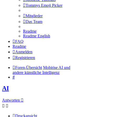
Tommys Emoji Picker
Mitglieder
Das Team
Readme
Readme English
FAQ
Readme
Anmelden
Registrieren
Foren-Übersicht
Mobirise AI und
andere künstliche Intelligenz
Suche
AI
Antworten
Druckansicht