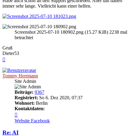
Habe auch schon an den Support geschrieben. Aber das dauert
immer sehr lange. Vielleicht kann einer helfen.
Screenshot 2025-07-10 180902.png (15.27 KiB) 2238 mal
betrachtet
Gruß
Dieter53
Nach
oben
Tommy Herrmann
Site Admin
Beiträge:
9367
Registriert:
So 6. Dez 2020, 07:37
Wohnort:
Berlin
Kontaktdaten:
Kontaktdaten
von
Website
Facebook
Tommy
Herrmann
Re: AI