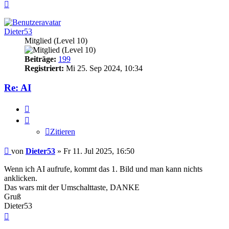
Nach
oben
Dieter53
Mitglied (Level 10)
Beiträge:
199
Registriert:
Mi 25. Sep 2024, 10:34
Re: AI
Zitieren
Zitieren
Ungelesener
von
Dieter53
»
Fr 11. Jul 2025, 16:50
Beitrag
Wenn ich AI aufrufe, kommt das 1. Bild und man kann nichts
anklicken.
Das wars mit der Umschalttaste, DANKE
Gruß
Dieter53
Nach
oben