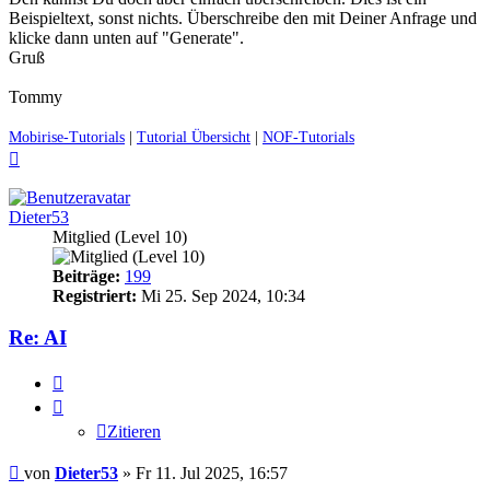
Beispieltext, sonst nichts. Überschreibe den mit Deiner Anfrage und
klicke dann unten auf "Generate".
Gruß
Tommy
Mobirise-Tutorials
|
Tutorial Übersicht
|
NOF-Tutorials
Nach
oben
Dieter53
Mitglied (Level 10)
Beiträge:
199
Registriert:
Mi 25. Sep 2024, 10:34
Re: AI
Zitieren
Zitieren
Ungelesener
von
Dieter53
»
Fr 11. Jul 2025, 16:57
Beitrag