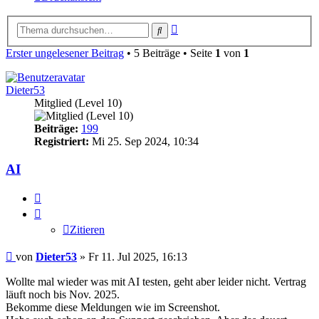
Erweiterte
Suche
Suche
Erster ungelesener Beitrag
• 5 Beiträge • Seite
1
von
1
Dieter53
Mitglied (Level 10)
Beiträge:
199
Registriert:
Mi 25. Sep 2024, 10:34
AI
Zitieren
Zitieren
Ungelesener
von
Dieter53
»
Fr 11. Jul 2025, 16:13
Beitrag
Wollte mal wieder was mit AI testen, geht aber leider nicht. Vertrag
läuft noch bis Nov. 2025.
Bekomme diese Meldungen wie im Screenshot.