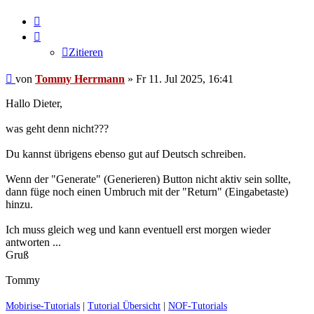
Zitieren
Zitieren
Ungelesener
von
Tommy Herrmann
»
Fr 11. Jul 2025, 16:41
Beitrag
Hallo Dieter,
was geht denn nicht???
Du kannst übrigens ebenso gut auf Deutsch schreiben.
Wenn der "Generate" (Generieren) Button nicht aktiv sein sollte,
dann füge noch einen Umbruch mit der "Return" (Eingabetaste)
hinzu.
Ich muss gleich weg und kann eventuell erst morgen wieder
antworten ...
Gruß
Tommy
Mobirise-Tutorials
|
Tutorial Übersicht
|
NOF-Tutorials