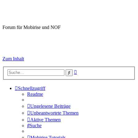
Mobirise-Tutorials.com
Forum für Mobirise und NOF
Hilfeseiten von Mobirise-Tutorials.com
Impressum
Zum Inhalt
Erweiterte
Suche
Suche
Schnellzugriff
Readme
Ungelesene Beiträge
Unbeantwortete Themen
Aktive Themen
Suche
Mobirise Tutorials