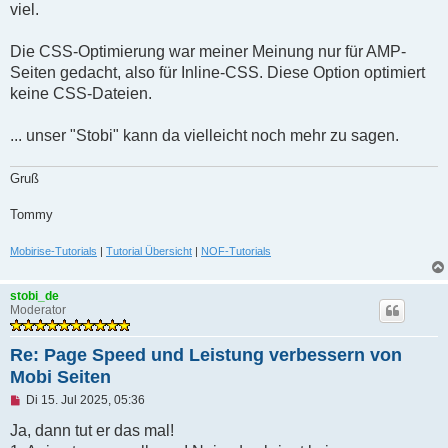
g
viel.
Die CSS-Optimierung war meiner Meinung nur für AMP-
Seiten gedacht, also für Inline-CSS. Diese Option optimiert
keine CSS-Dateien.
... unser "Stobi" kann da vielleicht noch mehr zu sagen.
Gruß
Tommy
Mobirise-Tutorials
|
Tutorial Übersicht
|
NOF-Tutorials
stobi_de
Moderator
Re: Page Speed und Leistung verbessern von
Mobi Seiten
U
Di 15. Jul 2025, 05:36
n
g
Ja, dann tut er das mal!
e