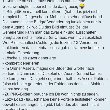
1. Animate on scroll raus! Nein, das bringt keine
l
e
Geschwindigkeit, aber ich finde das grausig
s
2. Bildgrößen manuell kontrollieren (habe das jetzt nicht
e
n
komplett bei Dir geschaut). Mobi ist da sehr enttäuschend.
e
Die automatische Bildgrößenänderung funktioniert nur in
r
B
dem Augenblick, wo Du das Bild einfügst. Bei der
e
Generierung kann man das zwar ein- und ausschalten,
i
t
bringt aber nichts mehr außer Chaos, wenn Du zusätzlich
r
WebP einschaltest (Achtung: die letzten 2-3 Versionen
a
g
funktionieren da scheinbar, sonst gab es Namenskonflikte)
- Lokale Generierung
- Lösche alles zuvor generierte
- komplett generieren
- im Ordner Assets/images die Bilder der Größe nach
sortieren. Dann siehst Du sofort die Ausreißer und kannst
die korrigieren. Das geht sogar innerhalb des Assets Folders
(also nicht der generierte, der Folder aus dem sich Mobirise
selbst bedient)
- Zu PNG-Bildern brauche ich Dir wohl nichts zu sagen.
- Lazy Load - tja... ich habe keine Vorteile feststellen können,
obwohl es sie angeblich gibt. Habe das aber auch nicht
ausufernd getestet.