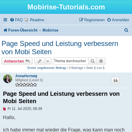
Mobirise-Tutorials.com
FAQ
Readme
Registrieren
Anmelden
S
Foren-Übersicht
Mobirise
u
Page Speed und Leistung verbessern
c
von Mobi Seiten
h
Suche
Erweiterte Suc
Antworten
e
Erster ungelesener Beitrag
• 3 Beiträge • Seite
1
von
1
AnnaHertwig
Mitglied (Level 6)
Page Speed und Leistung verbessern von
Mobi Seiten
U
Fr 11. Jul 2025, 08:39
n
g
Hallo,
e
l
e
ich habe immer mal wieder die Frage, was kann man noch