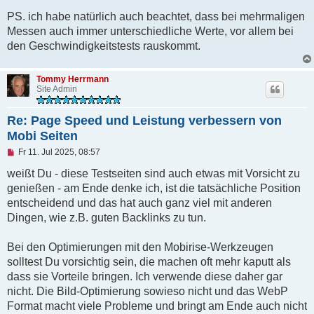
PS. ich habe natürlich auch beachtet, dass bei mehrmaligen
Messen auch immer unterschiedliche Werte, vor allem bei
den Geschwindigkeitstests rauskommt.
Tommy Herrmann
Site Admin
Re: Page Speed und Leistung verbessern von
Mobi Seiten
U
Fr 11. Jul 2025, 08:57
n
g
weißt Du - diese Testseiten sind auch etwas mit Vorsicht zu
e
genießen - am Ende denke ich, ist die tatsächliche Position
l
e
entscheidend und das hat auch ganz viel mit anderen
s
Dingen, wie z.B. guten Backlinks zu tun.
e
n
e
Bei den Optimierungen mit den Mobirise-Werkzeugen
r
B
solltest Du vorsichtig sein, die machen oft mehr kaputt als
e
dass sie Vorteile bringen. Ich verwende diese daher gar
i
t
nicht. Die Bild-Optimierung sowieso nicht und das WebP
r
Format macht viele Probleme und bringt am Ende auch nicht
a