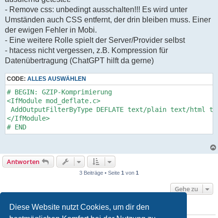
- Remove css: unbedingt ausschalten!!! Es wird unter
Umständen auch CSS entfernt, der drin bleiben muss. Einer
der ewigen Fehler in Mobi.
- Eine weitere Rolle spielt der Server/Provider selbst
- htacess nicht vergessen, z.B. Kompression für
Datenübertragung (ChatGPT hilft da gerne)
CODE:
ALLES AUSWÄHLEN
# BEGIN: GZIP-Komprimierung

<IfModule mod_deflate.c>

 AddOutputFilterByType DEFLATE text/plain text/html te
</IfModule>

# END
Antworten
3 Beiträge • Seite
1
von
1
Gehe zu
Diese Website nutzt Cookies, um dir den
WER IST ONLINE?