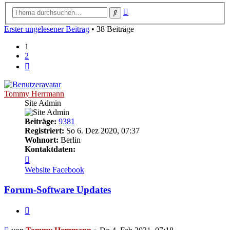
Erweiterte
Suche
Suche
Erster ungelesener Beitrag
• 38 Beiträge
1
2
Nächste
Tommy Herrmann
Site Admin
Beiträge:
9381
Registriert:
So 6. Dez 2020, 07:37
Wohnort:
Berlin
Kontaktdaten:
Kontaktdaten
von
Website
Facebook
Tommy
Herrmann
Forum-Software Updates
Zitieren
Ungelesener