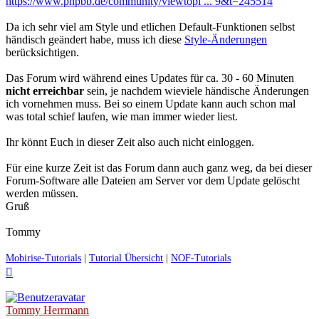
https://www.phpbb.de/community/viewtopi ... 9&t=245514
Da ich sehr viel am Style und etlichen Default-Funktionen selbst
händisch geändert habe, muss ich diese
Style-Änderungen
berücksichtigen.
Das Forum wird während eines Updates für ca. 30 - 60 Minuten
nicht erreichbar
sein, je nachdem wieviele händische Änderungen
ich vornehmen muss. Bei so einem Update kann auch schon mal
was total schief laufen, wie man immer wieder liest.
Ihr könnt Euch in dieser Zeit also auch nicht einloggen.
Für eine kurze Zeit ist das Forum dann auch ganz weg, da bei dieser
Forum-Software alle Dateien am Server vor dem Update gelöscht
werden müssen.
Gruß
Tommy
Mobirise-Tutorials
|
Tutorial Übersicht
|
NOF-Tutorials
Nach
oben
Tommy Herrmann