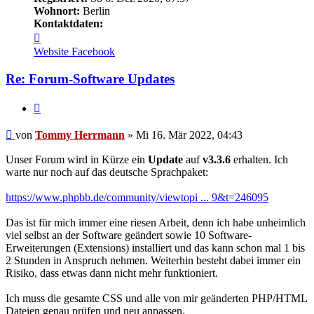
Wohnort:
Berlin
Kontaktdaten:
Kontaktdaten
von
Website
Facebook
Tommy
Herrmann
Re: Forum-Software Updates
Zitieren
Ungelesener
von
Tommy Herrmann
»
Mi 16. Mär 2022, 04:43
Beitrag
Unser Forum wird in Kürze ein
Update
auf
v3.3.6
erhalten. Ich
warte nur noch auf das deutsche Sprachpaket:
https://www.phpbb.de/community/viewtopi ... 9&t=246095
Das ist für mich immer eine riesen Arbeit, denn ich habe unheimlich
viel selbst an der Software geändert sowie 10 Software-
Erweiterungen (Extensions) installiert und das kann schon mal 1 bis
2 Stunden in Anspruch nehmen. Weiterhin besteht dabei immer ein
Risiko, dass etwas dann nicht mehr funktioniert.
Ich muss die gesamte CSS und alle von mir geänderten PHP/HTML
Dateien genau prüfen und neu anpassen.