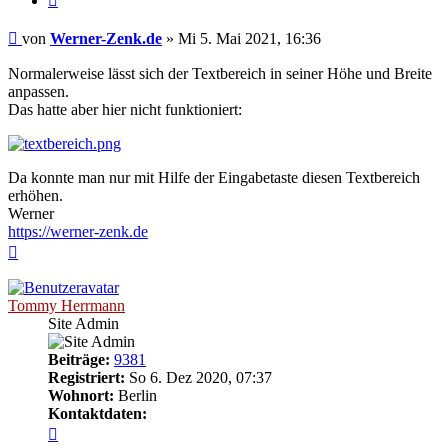
Ungelesener
von
Werner-Zenk.de
»
Mi 5. Mai 2021, 16:36
Beitrag
Normalerweise lässt sich der Textbereich in seiner Höhe und Breite
anpassen.
Das hatte aber hier nicht funktioniert:
Da konnte man nur mit Hilfe der Eingabetaste diesen Textbereich
erhöhen.
Werner
https://werner-zenk.de
Nach
oben
Tommy Herrmann
Site Admin
Beiträge:
9381
Registriert:
So 6. Dez 2020, 07:37
Wohnort:
Berlin
Kontaktdaten:
Kontaktdaten