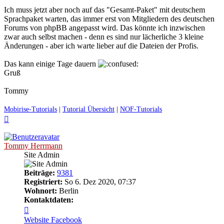
Ich muss jetzt aber noch auf das "Gesamt-Paket" mit deutschem
Sprachpaket warten, das immer erst von Mitgliedern des deutschen
Forums von phpBB angepasst wird. Das könnte ich inzwischen
zwar auch selbst machen - denn es sind nur lächerliche 3 kleine
Änderungen - aber ich warte lieber auf die Dateien der Profis.
Das kann einige Tage dauern
Gruß
Tommy
Mobirise-Tutorials
|
Tutorial Übersicht
|
NOF-Tutorials
Nach
oben
Tommy Herrmann
Site Admin
Beiträge:
9381
Registriert:
So 6. Dez 2020, 07:37
Wohnort:
Berlin
Kontaktdaten:
Kontaktdaten
von
Website
Facebook