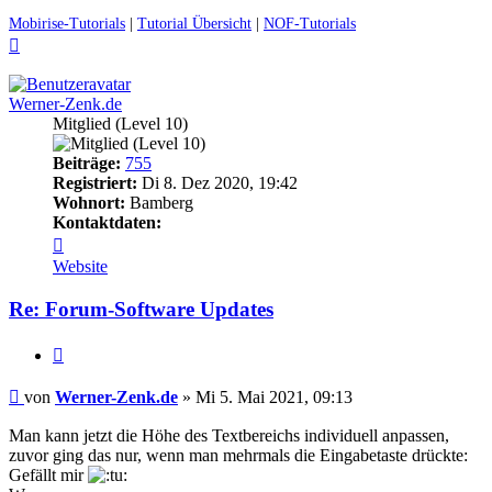
Mobirise-Tutorials
|
Tutorial Übersicht
|
NOF-Tutorials
Nach
oben
Werner-Zenk.de
Mitglied (Level 10)
Beiträge:
755
Registriert:
Di 8. Dez 2020, 19:42
Wohnort:
Bamberg
Kontaktdaten:
Kontaktdaten
von
Website
Werner-
Zenk.de
Re: Forum-Software Updates
Zitieren
Ungelesener
von
Werner-Zenk.de
»
Mi 5. Mai 2021, 09:13
Beitrag
Man kann jetzt die Höhe des Textbereichs individuell anpassen,
zuvor ging das nur, wenn man mehrmals die Eingabetaste drückte:
Gefällt mir