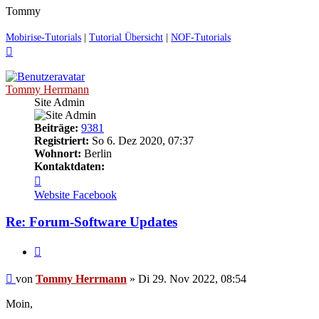
Tommy
Mobirise-Tutorials
|
Tutorial Übersicht
|
NOF-Tutorials
Nach
oben
Tommy Herrmann
Site Admin
Beiträge:
9381
Registriert:
So 6. Dez 2020, 07:37
Wohnort:
Berlin
Kontaktdaten:
Kontaktdaten
von
Website
Facebook
Tommy
Herrmann
Re: Forum-Software Updates
Zitieren
Ungelesener
von
Tommy Herrmann
»
Di 29. Nov 2022, 08:54
Beitrag
Moin,