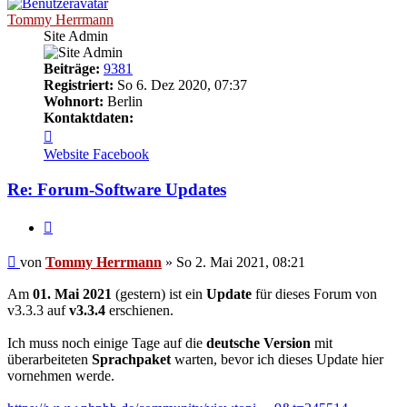
Tommy Herrmann
Site Admin
Beiträge:
9381
Registriert:
So 6. Dez 2020, 07:37
Wohnort:
Berlin
Kontaktdaten:
Kontaktdaten
von
Website
Facebook
Tommy
Herrmann
Re: Forum-Software Updates
Zitieren
Ungelesener
von
Tommy Herrmann
»
So 2. Mai 2021, 08:21
Beitrag
Am
01. Mai 2021
(gestern) ist ein
Update
für dieses Forum von
v3.3.3 auf
v3.3.4
erschienen.
Ich muss noch einige Tage auf die
deutsche Version
mit
überarbeiteten
Sprachpaket
warten, bevor ich dieses Update hier
vornehmen werde.