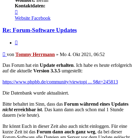
Wohnort:
Berlin
Kontaktdaten:
Kontaktdaten
von
Website
Facebook
Tommy
Herrmann
Re: Forum-Software Updates
Zitieren
Ungelesener
von
Tommy Herrmann
»
Mo 4. Okt 2021, 06:52
Beitrag
Das Forum hat ein
Update erhalten
. Ich habe es heute erfolgreich
auf die aktuelle
Version 3.3.5
umgestellt:
https://www.phpbb.de/community/viewtopi ... 9&t=245813
Die Datenbank wurde aktualisiert.
Bitte behaltet im Sinn, dass das
Forum während eines Updates
nicht
erreichbar ist
. Das kann dann auch schon mal 1 Stunde
dauern (wie heute).
Ihr könnt Euch in dieser Zeit also auch nicht einloggen. Für eine
kurze Zeit ist das
Forum dann auch ganz weg
, da bei dieser
Forum-Software alle Dateien am Server vor dem Update gelöscht