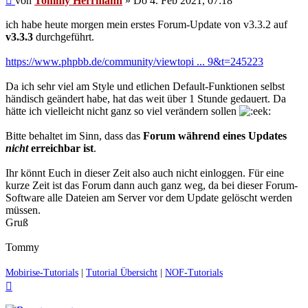
von
Tommy Herrmann
»
Do 4. Feb 2021, 07:18
Beitrag
ich habe heute morgen mein erstes Forum-Update von v3.3.2 auf
v3.3.3
durchgeführt.
https://www.phpbb.de/community/viewtopi ... 9&t=245223
Da ich sehr viel am Style und etlichen Default-Funktionen selbst
händisch geändert habe, hat das weit über 1 Stunde gedauert. Da
hätte ich vielleicht nicht ganz so viel verändern sollen
Bitte behaltet im Sinn, dass das
Forum während eines Updates
nicht
erreichbar ist
.
Ihr könnt Euch in dieser Zeit also auch nicht einloggen. Für eine
kurze Zeit ist das Forum dann auch ganz weg, da bei dieser Forum-
Software alle Dateien am Server vor dem Update gelöscht werden
müssen.
Gruß
Tommy
Mobirise-Tutorials
|
Tutorial Übersicht
|
NOF-Tutorials
Nach
oben