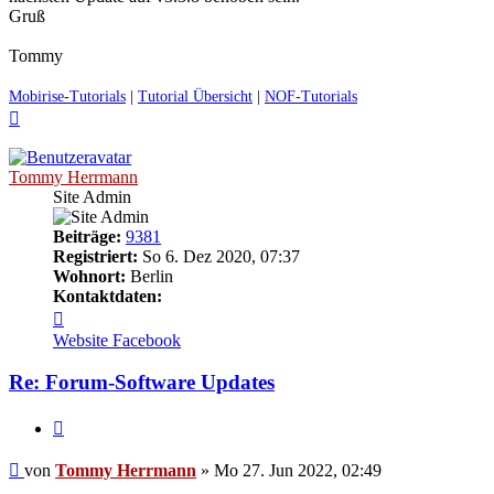
Gruß
Tommy
Mobirise-Tutorials
|
Tutorial Übersicht
|
NOF-Tutorials
Nach
oben
Tommy Herrmann
Site Admin
Beiträge:
9381
Registriert:
So 6. Dez 2020, 07:37
Wohnort:
Berlin
Kontaktdaten:
Kontaktdaten
von
Website
Facebook
Tommy
Herrmann
Re: Forum-Software Updates
Zitieren
Ungelesener
von
Tommy Herrmann
»
Mo 27. Jun 2022, 02:49
Beitrag