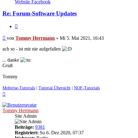
von
Website
Facebook
Tommy
Herrmann
Re: Forum-Software Updates
Zitieren
Ungelesener
von
Tommy Herrmann
»
Mi 5. Mai 2021, 16:43
Beitrag
ach so - ist mir nie aufgefallen
... danke
Gruß
Tommy
Mobirise-Tutorials
|
Tutorial Übersicht
|
NOF-Tutorials
Nach
oben
Tommy Herrmann
Site Admin
Beiträge:
9381
Registriert:
So 6. Dez 2020, 07:37