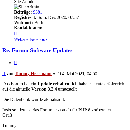
Site Admin
Beiträge:
9381
Registriert:
So 6. Dez 2020, 07:37
Wohnort:
Berlin
Kontaktdaten:
Kontaktdaten
von
Website
Facebook
Tommy
Herrmann
Re: Forum-Software Updates
Zitieren
Ungelesener
von
Tommy Herrmann
»
Di 4. Mai 2021, 04:50
Beitrag
Das Forum hat ein
Update erhalten
. Ich habe es heute erfolgreich
auf die aktuelle
Version 3.3.4
umgestellt.
Die Datenbank wurde aktualisiert.
Insbesondere ist das Forum jetzt auch für PHP 8 vorbereitet.
Gruß
Tommy