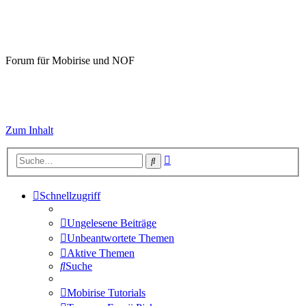
Mobirise-Tutorials.com
Forum für Mobirise und NOF
Hilfeseiten von Mobirise-Tutorials.com
Impressum
Zum Inhalt
Erweiterte
Suche
Suche
Schnellzugriff
Ungelesene Beiträge
Unbeantwortete Themen
Aktive Themen
Suche
Mobirise Tutorials