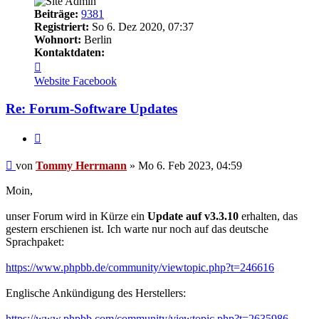
Beiträge:
9381
Registriert:
So 6. Dez 2020, 07:37
Wohnort:
Berlin
Kontaktdaten:
Kontaktdaten
von
Website
Facebook
Tommy
Herrmann
Re: Forum-Software Updates
Zitieren
Ungelesener
von
Tommy Herrmann
»
Mo 6. Feb 2023, 04:59
Beitrag
Moin,
unser Forum wird in Kürze ein
Update auf v3.3.10
erhalten, das
gestern erschienen ist. Ich warte nur noch auf das deutsche
Sprachpaket:
https://www.phpbb.de/community/viewtopic.php?t=246616
Englische Ankündigung des Herstellers:
https://www.phpbb.com/community/viewtopic.php?t=2635986