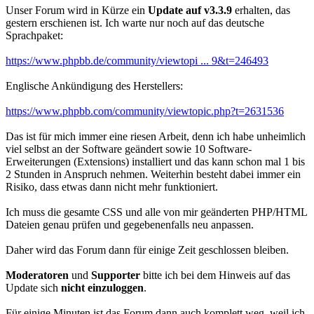
Unser Forum wird in Kürze ein
Update auf v3.3.9
erhalten, das
gestern erschienen ist. Ich warte nur noch auf das deutsche
Sprachpaket:
https://www.phpbb.de/community/viewtopi ... 9&t=246493
Englische Ankündigung des Herstellers:
https://www.phpbb.com/community/viewtopic.php?t=2631536
Das ist für mich immer eine riesen Arbeit, denn ich habe unheimlich
viel selbst an der Software geändert sowie 10 Software-
Erweiterungen (Extensions) installiert und das kann schon mal 1 bis
2 Stunden in Anspruch nehmen. Weiterhin besteht dabei immer ein
Risiko, dass etwas dann nicht mehr funktioniert.
Ich muss die gesamte CSS und alle von mir geänderten PHP/HTML
Dateien genau prüfen und gegebenenfalls neu anpassen.
Daher wird das Forum dann für einige Zeit geschlossen bleiben.
Moderatoren
und
Supporter
bitte ich bei dem Hinweis auf das
Update sich
nicht einzuloggen
.
Für einige Minuten ist das Forum dann auch komplett weg, weil ich