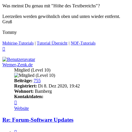
Was meinst Du genau mit "Höhe des Textbereichs"?
Leerzeilen werden gewöhnlich oben und unten wieder entfernt.
Gruß
Tommy
Mobirise-Tutorials
|
Tutorial Übersicht
|
NOF-Tutorials
Nach
oben
Werner-Zenk.de
Mitglied (Level 10)
Beiträge:
755
Registriert:
Di 8. Dez 2020, 19:42
Wohnort:
Bamberg
Kontaktdaten:
Kontaktdaten
von
Website
Werner-
Zenk.de
Re: Forum-Software Updates
Zitieren