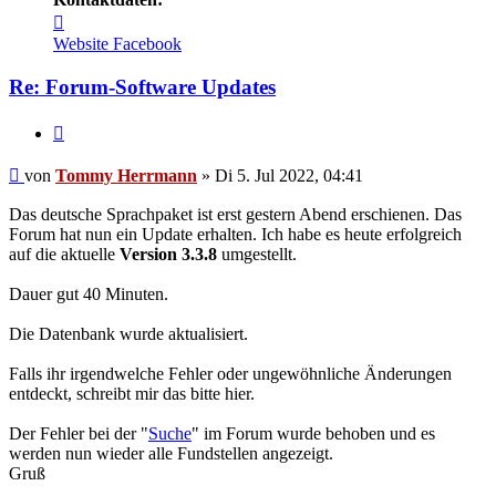
Kontaktdaten
von
Website
Facebook
Tommy
Herrmann
Re: Forum-Software Updates
Zitieren
Ungelesener
von
Tommy Herrmann
»
Di 5. Jul 2022, 04:41
Beitrag
Das deutsche Sprachpaket ist erst gestern Abend erschienen. Das
Forum hat nun ein Update erhalten. Ich habe es heute erfolgreich
auf die aktuelle
Version 3.3.8
umgestellt.
Dauer gut 40 Minuten.
Die Datenbank wurde aktualisiert.
Falls ihr irgendwelche Fehler oder ungewöhnliche Änderungen
entdeckt, schreibt mir das bitte hier.
Der Fehler bei der "
Suche
" im Forum wurde behoben und es
werden nun wieder alle Fundstellen angezeigt.
Gruß