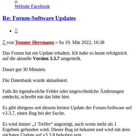
von
Website
Facebook
Tommy
Herrmann
Re: Forum-Software Updates
Zitieren
Ungelesener
von
Tommy Herrmann
»
Sa 19. Mär 2022, 16:38
Beitrag
Das Forum hat ein Update erhalten. Ich habe es heute erfolgreich
auf die aktuelle
Version 3.3.7
umgestellt.
Dauer gut 30 Minuten.
Die Datenbank wurde aktualisiert.
Falls ihr irgendwelche Fehler oder ungewöhnliche Änderungen
entdeckt, schreibt mir das bitte hier.
Es gibt übrigens seit diesem letzten Update der Forum-Software auf
v3.3.7, einen Bug bei der Suche.
Es wird immer
1 Treffer
angezeigt, auch wenn mehr als 1
Ergebnis gefunden wird. Dieser Bug ist bekannt und wird mit dem
nächsten Update auf v3.3.8 behoben sein.