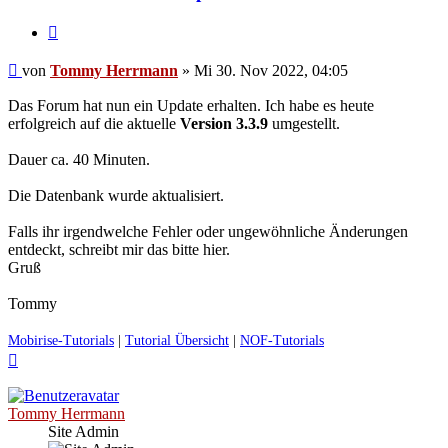
Zitieren
Ungelesener
von
Tommy Herrmann
»
Mi 30. Nov 2022, 04:05
Beitrag
Das Forum hat nun ein Update erhalten. Ich habe es heute
erfolgreich auf die aktuelle
Version 3.3.9
umgestellt.
Dauer ca. 40 Minuten.
Die Datenbank wurde aktualisiert.
Falls ihr irgendwelche Fehler oder ungewöhnliche Änderungen
entdeckt, schreibt mir das bitte hier.
Gruß
Tommy
Mobirise-Tutorials
|
Tutorial Übersicht
|
NOF-Tutorials
Nach
oben
Tommy Herrmann
Site Admin