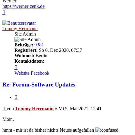
Werner
https://werner-zenk.de
Nach
oben
Tommy Herrmann
Site Admin
Beiträge:
9381
Registriert:
So 6. Dez 2020, 07:37
Wohnort:
Berlin
Kontaktdaten:
Kontaktdaten
von
Website
Facebook
Tommy
Herrmann
Re: Forum-Software Updates
Zitieren
Ungelesener
von
Tommy Herrmann
»
Mi 5. Mai 2021, 12:41
Beitrag
Moin,
hmm - mir ist da bisher nichts Neues aufgefallen