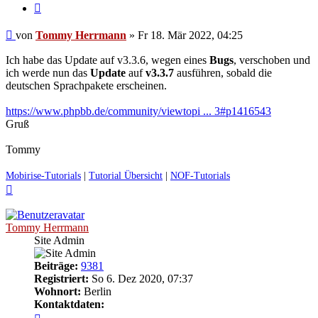
Zitieren
Ungelesener
von
Tommy Herrmann
»
Fr 18. Mär 2022, 04:25
Beitrag
Ich habe das Update auf v3.3.6, wegen eines
Bugs
, verschoben und
ich werde nun das
Update
auf
v3.3.7
ausführen, sobald die
deutschen Sprachpakete erscheinen.
https://www.phpbb.de/community/viewtopi ... 3#p1416543
Gruß
Tommy
Mobirise-Tutorials
|
Tutorial Übersicht
|
NOF-Tutorials
Nach
oben
Tommy Herrmann
Site Admin
Beiträge:
9381
Registriert:
So 6. Dez 2020, 07:37
Wohnort:
Berlin
Kontaktdaten:
Kontaktdaten