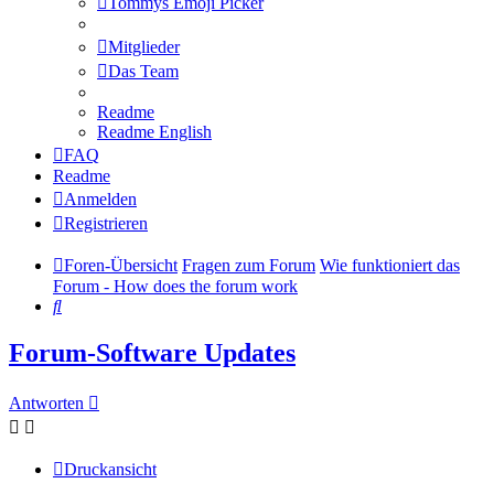
Tommys Emoji Picker
Mitglieder
Das Team
Readme
Readme English
FAQ
Readme
Anmelden
Registrieren
Foren-Übersicht
Fragen zum Forum
Wie funktioniert das
Forum - How does the forum work
Suche
Forum-Software Updates
Antworten
Druckansicht