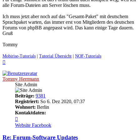
alle Forum-Dateien am Server löschen muss.
Ich muss jetzt aber noch auf das "Gesamt-Paket" mit deutschem
Sprachpaket warten, das immer erst von Mitgliedern des deutschen
Forums von phpBB angepasst wird. Das kann einige Tage dauern.
Gruß
Tommy
Mobirise-Tutorials
|
Tutorial Übersicht
|
NOF-Tutorials
Nach
oben
Tommy Herrmann
Site Admin
Beiträge:
9381
Registriert:
So 6. Dez 2020, 07:37
Wohnort:
Berlin
Kontaktdaten:
Kontaktdaten
von
Website
Facebook
Tommy
Herrmann
Re: Forum-Software Updates