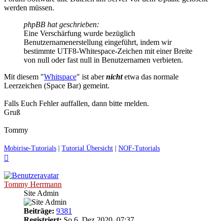
werden müssen.
phpBB hat geschrieben:
Eine Verschärfung wurde bezüglich
Benutzernamenerstellung eingeführt, indem wir
bestimmte UTF8-Whitespace-Zeichen mit einer Breite
von null oder fast null in Benutzernamen verbieten.
Mit diesem "
Whitspace
" ist aber
nicht
etwa das normale
Leerzeichen (Space Bar) gemeint.
Falls Euch Fehler auffallen, dann bitte melden.
Gruß
Tommy
Mobirise-Tutorials
|
Tutorial Übersicht
|
NOF-Tutorials
Nach
oben
Tommy Herrmann
Site Admin
Beiträge:
9381
Registriert:
So 6. Dez 2020, 07:37