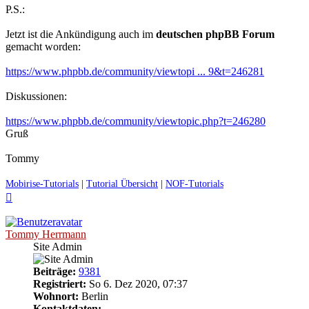
P.S.:
Jetzt ist die Ankündigung auch im
deutschen phpBB Forum
gemacht worden:
https://www.phpbb.de/community/viewtopi ... 9&t=246281
Diskussionen:
https://www.phpbb.de/community/viewtopic.php?t=246280
Gruß
Tommy
Mobirise-Tutorials
|
Tutorial Übersicht
|
NOF-Tutorials
Nach
oben
Tommy Herrmann
Site Admin
Beiträge:
9381
Registriert:
So 6. Dez 2020, 07:37
Wohnort:
Berlin
Kontaktdaten: