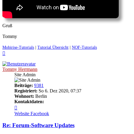
Gruß
Tommy
Mobirise-Tutorials
|
Tutorial Übersicht
|
NOF-Tutorials
Nach
oben
Tommy Herrmann
Site Admin
Beiträge:
9381
Registriert:
So 6. Dez 2020, 07:37
Wohnort:
Berlin
Kontaktdaten:
Kontaktdaten
von
Website
Facebook
Tommy
Herrmann
Re: Forum-Software Updates