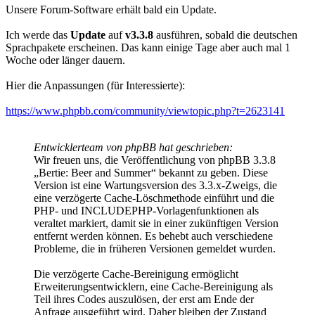
Unsere Forum-Software erhält bald ein Update.
Ich werde das
Update
auf
v3.3.8
ausführen, sobald die deutschen
Sprachpakete erscheinen. Das kann einige Tage aber auch mal 1
Woche oder länger dauern.
Hier die Anpassungen (für Interessierte):
https://www.phpbb.com/community/viewtopic.php?t=2623141
Entwicklerteam von phpBB hat geschrieben:
Wir freuen uns, die Veröffentlichung von phpBB 3.3.8
„Bertie: Beer and Summer“ bekannt zu geben. Diese
Version ist eine Wartungsversion des 3.3.x-Zweigs, die
eine verzögerte Cache-Löschmethode einführt und die
PHP- und INCLUDEPHP-Vorlagenfunktionen als
veraltet markiert, damit sie in einer zukünftigen Version
entfernt werden können. Es behebt auch verschiedene
Probleme, die in früheren Versionen gemeldet wurden.
Die verzögerte Cache-Bereinigung ermöglicht
Erweiterungsentwicklern, eine Cache-Bereinigung als
Teil ihres Codes auszulösen, der erst am Ende der
Anfrage ausgeführt wird. Daher bleiben der Zustand