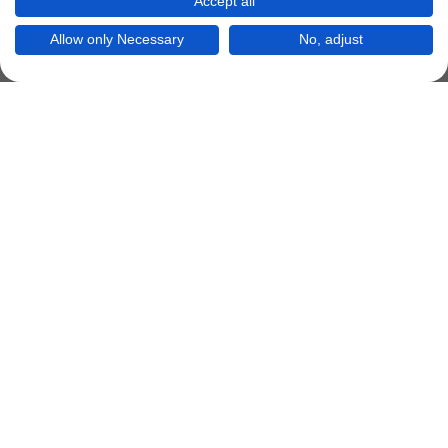
Accept all
Allow only Necessary
No, adjust
Smart Cart Erweiterung
Mit dieser Erweiterung vom 28.07.2022 vom
Drittanbieter
ElectricBlaze
kann man Zahlungen
über "PayPal" oder auch "
Stripe
" vornehmen.
Weiterhin kann man über "
WhatsApp
" kleine