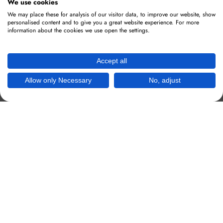
We use cookies
We may place these for analysis of our visitor data, to improve our website, show
personalised content and to give you a great website experience. For more
information about the cookies we use open the settings.
Accept all
Allow only Necessary
No, adjust
Tabelle
Eigene Tabelle mit rechtsbündigen Preisen und
sortierbar