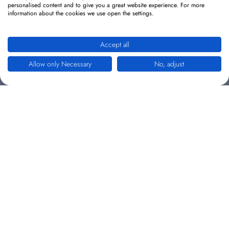
personalised content and to give you a great website experience. For more
information about the cookies we use open the settings.
Accept all
Allow only Necessary
No, adjust
Mobirise Erweiterungen
Erweiterungen finden und downloaden - hier nur als
Demo