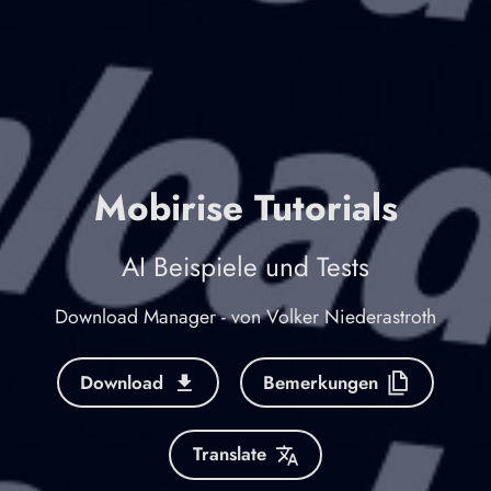
Mobirise Tutorials
AI Beispiele und Tests
Download Manager - von Volker Niederastroth
Download
Bemerkungen
Translate