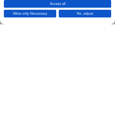
Accept all
Allow only Necessary
No, adjust
Adventskalender von
Werner-Zenk.de
Mit einigen Sprüchen zur Adventszeit
Dieser Kalender wird zur Demo hier ganzjährig dargesetellt
und zeigt die jeweilige Anzahl der Monatstage mit
Adventssprüchen.