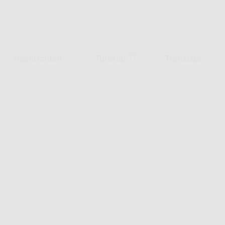
MySQL Nachrichten
Eine CMS Anwendung von Werner-Zenk.de
Nachrichten
Tutorial
Translate