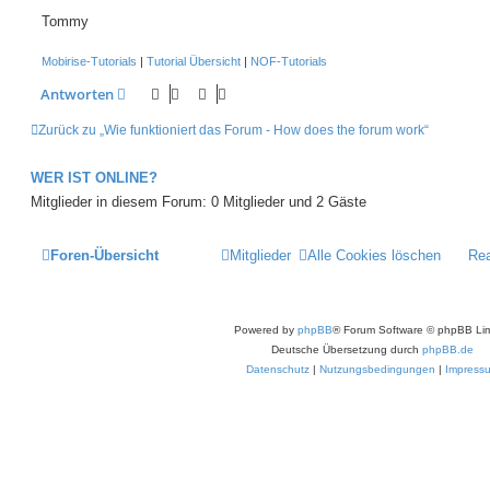
r
Tommy
B
e
i
Mobirise-Tutorials
|
Tutorial Übersicht
|
NOF-Tutorials
t
r
Antworten
a
g
Zurück zu „Wie funktioniert das Forum - How does the forum work“
WER IST ONLINE?
Mitglieder in diesem Forum: 0 Mitglieder und 2 Gäste
Foren-Übersicht
Mitglieder
Alle Cookies löschen
Re
Powered by
phpBB
® Forum Software © phpBB Lim
Deutsche Übersetzung durch
phpBB.de
Datenschutz
|
Nutzungsbedingungen
|
Impress