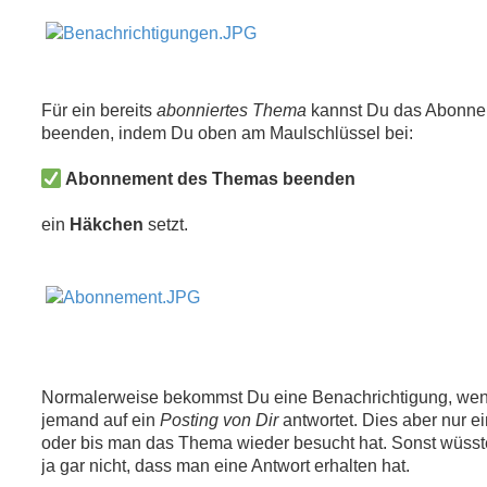
r
B
e
i
t
r
a
Für ein bereits
abonniertes Thema
kannst Du das Abonn
g
beenden, indem Du oben am Maulschlüssel bei:
Abonnement des Themas beenden
ein
Häkchen
setzt.
Normalerweise bekommst Du eine Benachrichtigung, we
jemand auf ein
Posting von Dir
antwortet. Dies aber nur e
oder bis man das Thema wieder besucht hat. Sonst wüss
ja gar nicht, dass man eine Antwort erhalten hat.