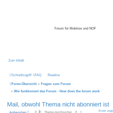
Mobirise-
Tutorials.com
Forum für Mobirise und NOF
Hilfeseiten von Mobirise-
Tutorials.com
Impressum
Zum Inhalt
Schnellzugriff
FAQ
Readme
Foren-Übersicht
Fragen zum Forum
Wie funktioniert das Forum - How does the forum work
Mail, obwohl Thema nicht abonniert ist
Erster unge
Suche
Erweiterte Suche
Antworten