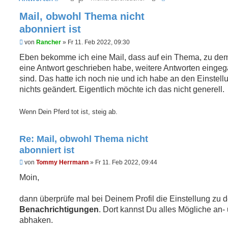
Mail, obwohl Thema nicht
abonniert ist
U
von
Rancher
»
Fr 11. Feb 2022, 09:30
n
g
Eben bekomme ich eine Mail, dass auf ein Thema, zu dem
e
eine Antwort geschrieben habe, weitere Antworten einge
l
e
sind. Das hatte ich noch nie und ich habe an den Einstel
s
nichts geändert. Eigentlich möchte ich das nicht generell.
e
n
e
Wenn Dein Pferd tot ist, steig ab.
r
B
e
i
Re: Mail, obwohl Thema nicht
t
abonniert ist
r
a
U
von
Tommy Herrmann
»
Fr 11. Feb 2022, 09:44
g
n
g
Moin,
e
l
e
dann überprüfe mal bei Deinem Profil die Einstellung zu 
s
Benachrichtigungen
. Dort kannst Du alles Mögliche an-
e
n
abhaken.
e