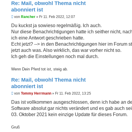
Re: Mail, obwohl Thema nicht
abonniert ist
U
von
Rancher
»
Fr 11. Feb 2022, 12:07
n
g
Du kuckst ja sowieso regelmäßig. Ich auch.
e
Nur diese Benachrichtigungen hatte ich seither nicht, na
l
e
ich eine Antwort geschrieben hatte.
s
Echt jetzt? --> in den Benachrichtigungen hier im Forum s
e
n
jetzt auch was. Also wirklich, das war vorher nicht so.
e
Ich geh die Einstellungen noch mal durch.
r
B
e
Wenn Dein Pferd tot ist, steig ab.
i
t
r
Re: Mail, obwohl Thema nicht
a
abonniert ist
g
U
von
Tommy Herrmann
»
Fr 11. Feb 2022, 13:25
n
g
Das ist vollkommen ausgeschlossen, denn ich habe an de
e
Software absolut gar nichts verändert und es gab auch se
l
e
03. Oktober 2021 kein einzige Update für dieses Forum.
s
e
n
Gruß
e