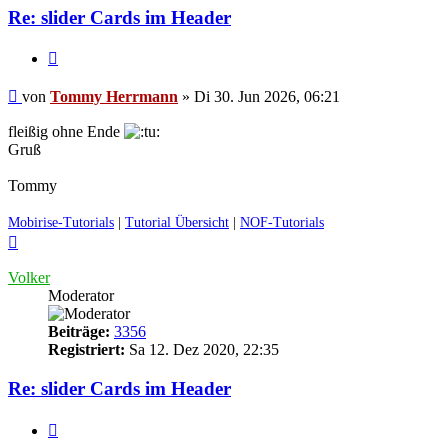
Herrmann
Re: slider Cards im Header
Zitieren
Ungelesener
von
Tommy Herrmann
»
Di 30. Jun 2026, 06:21
Beitrag
fleißig ohne Ende
Gruß
Tommy
Mobirise-Tutorials
|
Tutorial Übersicht
|
NOF-Tutorials
Nach
oben
Volker
Moderator
Beiträge:
3356
Registriert:
Sa 12. Dez 2020, 22:35
Re: slider Cards im Header
Zitieren