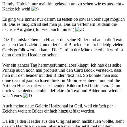
Handy. Hab ich nur mal drin gelassen um zu sehen wie es aussieht -
Kacke ich weiß
Es ging wie immer nur darum zu testen ob sowas überhaupt möglich
ist. Das es möglich ist siet man ja. Das zu verfeinern ist dann die
nächste Aufgabe ( für wen auch immer )
Die Technisk: Oben ein Header der seine Bilder und auch die Texte
aus den Cards zieht. Unten der Card Block der mit x beliebig vielen
Cards gefüllt werden kann. Die Card in der Mitte die erhellt wird ist
dann oben im Header zu sehen.
War ein ganzer Tag herumgefummel aber klappt. Ich hab das selbe
Prinzip auch noch mal probiert und den Card Block versteckt, dass
man nur den header mit den Bildern/text hat. So könnte man also
ohne das mit json zu lösen direkt in Mobirise editieren und auf die
Art den Header mit wechselnenden Bildern/Text bestücken. Dann
noch verschiedene einblendeffekte für Text und Bilder und wieder
was Neues
Auch meine neue Galerie Horizontal ist Geil, weil einfach per +
Zeichen weitere Bilder einfach hinzugefügt werden.
Da ich ja den Header aus den Original auch nachbauen wollte, sieht
das am Handy kacke aus, aber ish mach das jetzt mal mit dem