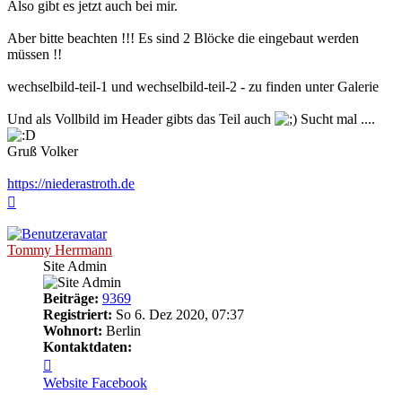
Also gibt es jetzt auch bei mir.
Aber bitte beachten !!! Es sind 2 Blöcke die eingebaut werden
müssen !!
wechselbild-teil-1 und wechselbild-teil-2 - zu finden unter Galerie
Und als Vollbild im Header gibts das Teil auch
Sucht mal ....
Gruß Volker
https://niederastroth.de
Nach
oben
Tommy Herrmann
Site Admin
Beiträge:
9369
Registriert:
So 6. Dez 2020, 07:37
Wohnort:
Berlin
Kontaktdaten:
Kontaktdaten
von
Website
Facebook
Tommy