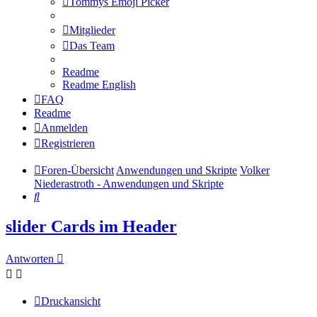
Tommys Emoji Picker
Mitglieder
Das Team
Readme
Readme English
FAQ
Readme
Anmelden
Registrieren
Foren-Übersicht
Anwendungen und Skripte
Volker
Niederastroth - Anwendungen und Skripte
Suche
slider Cards im Header
Antworten
Druckansicht