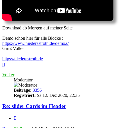
Download ab Morgen auf meiner Seite
Demo schon hier für alle Blöcke :
https://www.niederastroth.de/demo2/
Gruß Volker
https://niederastroth.de
Nach
oben
Volker
Moderator
Beiträge:
3356
Registriert:
Sa 12. Dez 2020, 22:35
Re: slider Cards im Header
Zitieren
Ungelesener