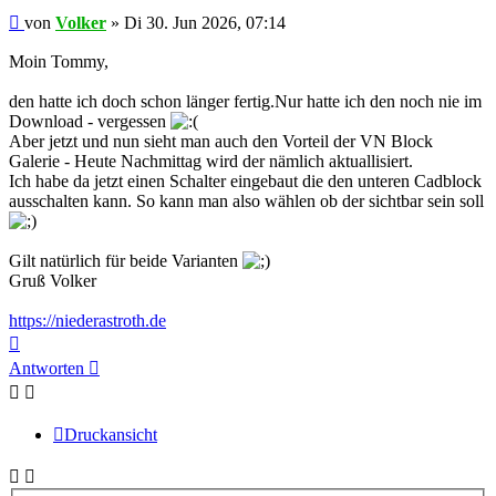
Ungelesener
von
Volker
»
Di 30. Jun 2026, 07:14
Beitrag
Moin Tommy,
den hatte ich doch schon länger fertig.Nur hatte ich den noch nie im
Download - vergessen
Aber jetzt und nun sieht man auch den Vorteil der VN Block
Galerie - Heute Nachmittag wird der nämlich aktuallisiert.
Ich habe da jetzt einen Schalter eingebaut die den unteren Cadblock
ausschalten kann. So kann man also wählen ob der sichtbar sein soll
Gilt natürlich für beide Varianten
Gruß Volker
https://niederastroth.de
Nach
oben
Antworten
Druckansicht