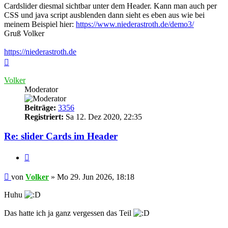
Cardslider diesmal sichtbar unter dem Header. Kann man auch per
CSS und java script ausblenden dann sieht es eben aus wie bei
meinem Beispiel hier:
https://www.niederastroth.de/demo3/
Gruß Volker
https://niederastroth.de
Nach
oben
Volker
Moderator
Beiträge:
3356
Registriert:
Sa 12. Dez 2020, 22:35
Re: slider Cards im Header
Zitieren
Ungelesener
von
Volker
»
Mo 29. Jun 2026, 18:18
Beitrag
Huhu
Das hatte ich ja ganz vergessen das Teil