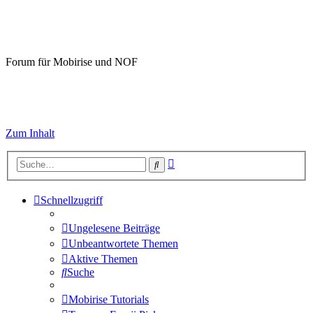
Mobirise-Tutorials.com
Forum für Mobirise und NOF
Hilfeseiten von Mobirise-Tutorials.com
Impressum
Zum Inhalt
Erweiterte
Suche
Suche
Schnellzugriff
Ungelesene Beiträge
Unbeantwortete Themen
Aktive Themen
Suche
Mobirise Tutorials