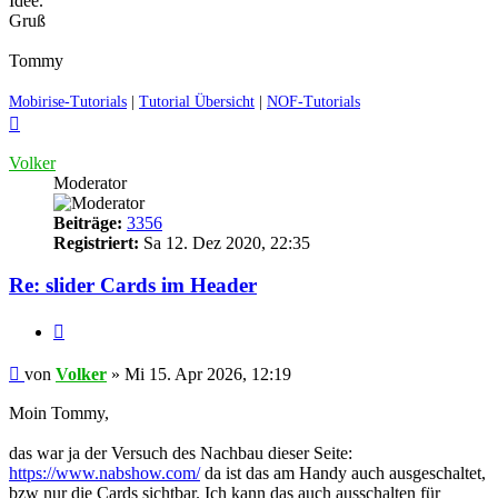
Idee.
Gruß
Tommy
Mobirise-Tutorials
|
Tutorial Übersicht
|
NOF-Tutorials
Nach
oben
Volker
Moderator
Beiträge:
3356
Registriert:
Sa 12. Dez 2020, 22:35
Re: slider Cards im Header
Zitieren
Ungelesener
von
Volker
»
Mi 15. Apr 2026, 12:19
Beitrag
Moin Tommy,
das war ja der Versuch des Nachbau dieser Seite:
https://www.nabshow.com/
da ist das am Handy auch ausgeschaltet,
bzw nur die Cards sichtbar. Ich kann das auch ausschalten für