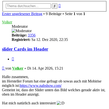
Erweiterte
Suche
Suche
Erster ungelesener Beitrag
• 9 Beiträge • Seite
1
von
1
Volker
Moderator
Beiträge:
3356
Registriert:
Sa 12. Dez 2020, 22:35
slider Cards im Header
Zitieren
Ungelesener
von
Volker
»
Di 14. Apr 2026, 15:21
Beitrag
Hallo zusammen,
im Hersteller Forum hat eine gefragt ob sowas auch mit Mobirise
möglich ist:
https://www.nabshow.com/
Gemeint ist, dass der Slider unten das Bild welches gerade aktiv ist,
oben im Header anzeigt.
Hat mich natürlich auch interresiert