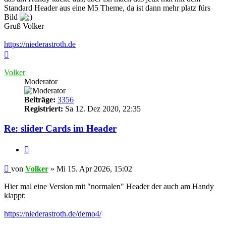
Standard Header aus eine M5 Theme, da ist dann mehr platz fürs
Bild
Gruß Volker
https://niederastroth.de
Nach
oben
Volker
Moderator
Beiträge:
3356
Registriert:
Sa 12. Dez 2020, 22:35
Re: slider Cards im Header
Zitieren
Ungelesener
von
Volker
»
Mi 15. Apr 2026, 15:02
Beitrag
Hier mal eine Version mit "normalen" Header der auch am Handy
klappt:
https://niederastroth.de/demo4/