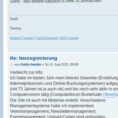
Sorry - das stimmt natürlich
e
l
e
s
e
Gruß
n
e
Tommy
r
B
e
Mobirise-Tutorials
|
Tutorial Übersicht
|
NOF-Tutorials
i
t
r
a
g
Re: Neuregistrierung
U
von
Goldschwalbe
»
So 31. Aug 2025, 09:08
n
g
Vielleicht zur Info:
e
Ich habe im letzten Jahr mein kleines Gewerbe (Erstellun
l
e
Internetpräsenzen und Online-Buchungssystemen) aufge
s
(mit 73 Jahren ist ja auch ok) und bin noch sehr aktiv in e
e
n
Computerverein tätig (Computerforum Buxtehude
cfbweb
)
e
Die Site ist auch mit Mobirise erstellt. Verschiedene
r
B
Managementsysteme habe ich implementiert.
e
Vereinsmanagement, Newslettermanagement,
i
t
Eventmanagement, Upload-Center sind vorhanden.