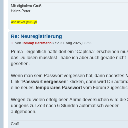
r
Mit digitalem Gruß
a
g
Heinz-Peter
And never give up!
Re: Neuregistrierung
U
von
Tommy Herrmann
»
So 31. Aug 2025, 08:53
n
g
Prima - eigentlich hätte dort ein "Captcha" erscheinen m
e
das Du lösen müsstest - habe ich aber auch gerade nicht
l
e
gesehen.
s
e
n
Wenn man sein Passwort vergessen hat, dann nächstes 
e
Link "
Passwort vergessen
" klicken, dann wird Dir autom
r
B
eine neues,
temporäres Passwort
vom Forum zugeschick
e
i
t
Wegen zu vielen erfolglosen Anmeldeversuchen wird die 
r
übrigens zur Zeit nach 6 Stunden automatisch wieder
a
g
aufgehoben.
Gruß