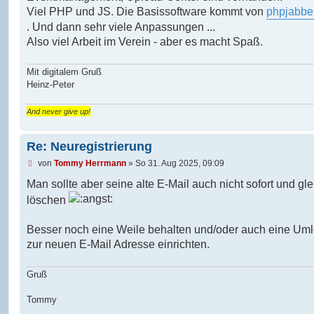
r
Viel PHP und JS. Die Basissoftware kommt von
phpjabbe
a
g
. Und dann sehr viele Anpassungen ...
Also viel Arbeit im Verein - aber es macht Spaß.
Mit digitalem Gruß
Heinz-Peter
And never give up!
Re: Neuregistrierung
U
von
Tommy Herrmann
»
So 31. Aug 2025, 09:09
n
g
Man sollte aber seine alte E-Mail auch nicht sofort und gle
e
löschen
l
e
s
Besser noch eine Weile behalten und/oder auch eine Uml
e
n
zur neuen E-Mail Adresse einrichten.
e
r
B
Gruß
e
i
Tommy
t
r