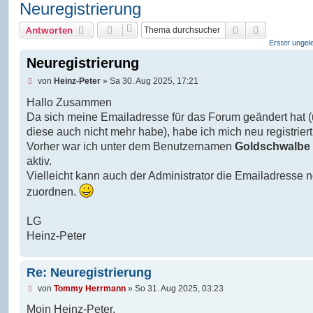
Neuregistrierung
Suche
Erweiterte 
Antworten
Erster ungel
Neuregistrierung
U
von
Heinz-Peter
»
Sa 30. Aug 2025, 17:21
n
g
Hallo Zusammen
e
Da sich meine Emailadresse für das Forum geändert hat 
l
e
diese auch nicht mehr habe), habe ich mich neu registriert
s
Vorher war ich unter dem Benutzernamen
Goldschwalbe
e
n
aktiv.
e
Vielleicht kann auch der Administrator die Emailadresse 
r
B
zuordnen.
e
i
t
LG
r
Heinz-Peter
a
g
Re: Neuregistrierung
U
von
Tommy Herrmann
»
So 31. Aug 2025, 03:23
n
g
Moin Heinz-Peter,