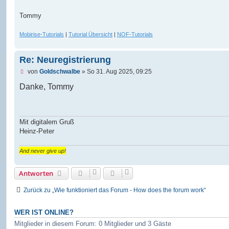
Tommy
Mobirise-Tutorials
|
Tutorial Übersicht
|
NOF-Tutorials
Re: Neuregistrierung
U
von
Goldschwalbe
»
So 31. Aug 2025, 09:25
n
g
Danke, Tommy
e
l
e
s
e
Mit digitalem Gruß
n
Heinz-Peter
e
r
B
And never give up!
e
i
t
Antworten
r
a
Zurück zu „Wie funktioniert das Forum - How does the forum work“
g
WER IST ONLINE?
Mitglieder in diesem Forum: 0 Mitglieder und 3 Gäste