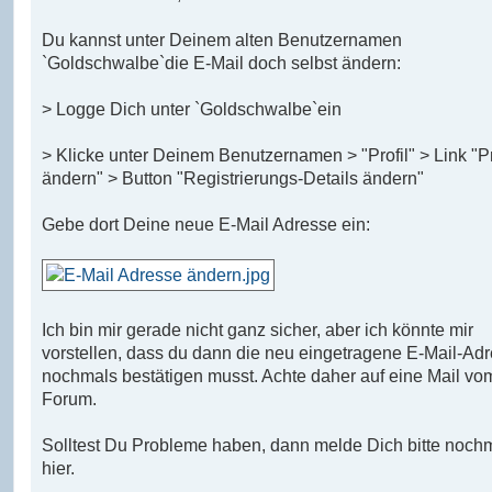
e
l
e
Du kannst unter Deinem alten Benutzernamen
s
`Goldschwalbe`die E-Mail doch selbst ändern:
e
n
e
> Logge Dich unter `Goldschwalbe`ein
r
B
e
> Klicke unter Deinem Benutzernamen > "Profil" > Link "Pr
i
t
ändern" > Button "Registrierungs-Details ändern"
r
a
g
Gebe dort Deine neue E-Mail Adresse ein:
Ich bin mir gerade nicht ganz sicher, aber ich könnte mir
vorstellen, dass du dann die neu eingetragene E-Mail-Ad
nochmals bestätigen musst. Achte daher auf eine Mail vo
Forum.
Solltest Du Probleme haben, dann melde Dich bitte noch
hier.