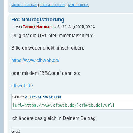
a
Mobirise-Tutorials
|
Tutorial Übersicht
|
NOF-Tutorials
g
Re: Neuregistrierung
U
von
Tommy Herrmann
»
So 31. Aug 2025, 09:13
n
g
Du gibst die URL hier immer falsch ein:
e
l
e
Bitte entweder direkt hinschreiben:
s
e
n
https://www.cfbweb.de/
e
r
B
oder mit dem `BBCode` dann so:
e
i
t
cfbweb.de
r
a
g
CODE:
ALLES AUSWÄHLEN
[url=https://www.cfbweb.de/]cfbweb.de[/url]
Ich ändere das gleich in Deinem Beitrag.
Gruß