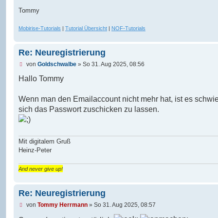
Tommy
Mobirise-Tutorials
|
Tutorial Übersicht
|
NOF-Tutorials
Re: Neuregistrierung
U
von
Goldschwalbe
»
So 31. Aug 2025, 08:56
n
g
Hallo Tommy
e
l
e
Wenn man den Emailaccount nicht mehr hat, ist es schwie
s
sich das Passwort zuschicken zu lassen.
e
n
e
r
B
Mit digitalem Gruß
e
Heinz-Peter
i
t
r
And never give up!
a
g
Re: Neuregistrierung
U
von
Tommy Herrmann
»
So 31. Aug 2025, 08:57
n
g