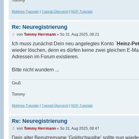
Tommy
Mobirise-Tutorials
|
Tutorial Übersicht
|
NOF-Tutorials
Re: Neuregistrierung
U
von
Tommy Herrmann
»
So 31. Aug 2025, 08:21
n
g
Ich muss zunächst Dein neu angelegtes Konto `
Heinz-Pet
e
wieder löschen, denn es dürfen keine zwei gleichen E-Mai
l
e
Adressen im Forum existieren.
s
e
n
Bitte nicht wundern ...
e
r
B
Gruß
e
i
Tommy
t
r
a
Mobirise-Tutorials
|
Tutorial Übersicht
|
NOF-Tutorials
g
Re: Neuregistrierung
U
von
Tommy Herrmann
»
So 31. Aug 2025, 08:47
n
g
Dein alter Benutzername 'Goldschwalbe' sollte nun wiede