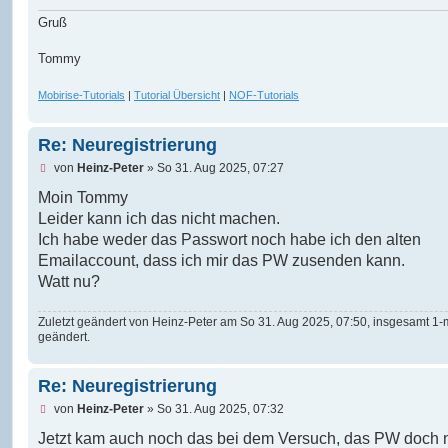
Gruß
Tommy
Mobirise-Tutorials
|
Tutorial Übersicht
|
NOF-Tutorials
Re: Neuregistrierung
U
von
Heinz-Peter
»
So 31. Aug 2025, 07:27
n
g
Moin Tommy
e
Leider kann ich das nicht machen.
l
e
Ich habe weder das Passwort noch habe ich den alten
s
Emailaccount, dass ich mir das PW zusenden kann.
e
n
Watt nu?
e
r
B
Zuletzt geändert von
Heinz-Peter
am So 31. Aug 2025, 07:50, insgesamt 1-
e
geändert.
i
t
r
Re: Neuregistrierung
a
g
U
von
Heinz-Peter
»
So 31. Aug 2025, 07:32
n
g
Jetzt kam auch noch das bei dem Versuch, das PW doch 