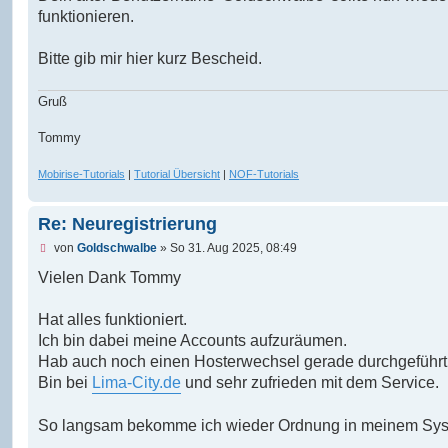
e
funktionieren.
l
e
s
Bitte gib mir hier kurz Bescheid.
e
n
e
Gruß
r
B
e
Tommy
i
t
r
Mobirise-Tutorials
|
Tutorial Übersicht
|
NOF-Tutorials
a
g
Re: Neuregistrierung
U
von
Goldschwalbe
»
So 31. Aug 2025, 08:49
n
g
Vielen Dank Tommy
e
l
e
Hat alles funktioniert.
s
Ich bin dabei meine Accounts aufzuräumen.
e
n
Hab auch noch einen Hosterwechsel gerade durchgeführt
e
Bin bei
Lima-City.de
und sehr zufrieden mit dem Service.
r
B
e
So langsam bekomme ich wieder Ordnung in meinem Sys
i
t