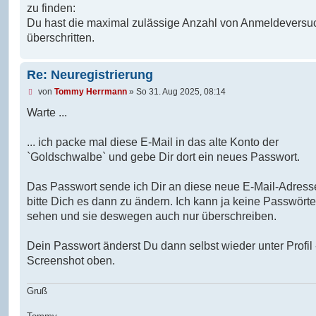
e
zu finden:
l
e
Du hast die maximal zulässige Anzahl von Anmeldevers
s
überschritten.
e
n
e
r
Re: Neuregistrierung
B
e
U
von
Tommy Herrmann
»
So 31. Aug 2025, 08:14
i
n
t
g
Warte ...
r
e
a
l
g
e
... ich packe mal diese E-Mail in das alte Konto der
s
`Goldschwalbe` und gebe Dir dort ein neues Passwort.
e
n
e
Das Passwort sende ich Dir an diese neue E-Mail-Adress
r
B
bitte Dich es dann zu ändern. Ich kann ja keine Passwörte
e
sehen und sie deswegen auch nur überschreiben.
i
t
r
Dein Passwort änderst Du dann selbst wieder unter Profil 
a
g
Screenshot oben.
Gruß