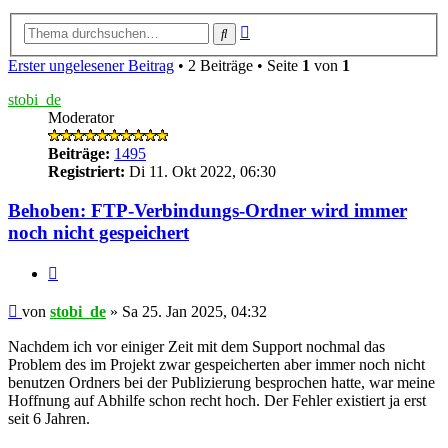
Erweiterte
Suche
Suche
Erster ungelesener Beitrag
• 2 Beiträge • Seite
1
von
1
stobi_de
Moderator
Beiträge:
1495
Registriert:
Di 11. Okt 2022, 06:30
Behoben: FTP-Verbindungs-Ordner wird immer
noch nicht gespeichert
Zitieren
Ungelesener
von
stobi_de
»
Sa 25. Jan 2025, 04:32
Beitrag
Nachdem ich vor einiger Zeit mit dem Support nochmal das
Problem des im Projekt zwar gespeicherten aber immer noch nicht
benutzen Ordners bei der Publizierung besprochen hatte, war meine
Hoffnung auf Abhilfe schon recht hoch. Der Fehler existiert ja erst
seit 6 Jahren.