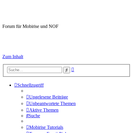
Mobirise-Tutorials.com
Forum für Mobirise und NOF
Hilfeseiten von Mobirise-Tutorials.com
Impressum
Zum Inhalt
Erweiterte
Suche
Suche
Schnellzugriff
Ungelesene Beiträge
Unbeantwortete Themen
Aktive Themen
Suche
Mobirise Tutorials