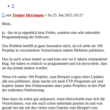
Zitieren
Ungelesener
von
Tommy Herrmann
»
Sa 25. Jan 2025, 05:27
Beitrag
Moin,
ja - das ist ja eigentlich kein Fehler, sondern eine sehr miserable
Programmierung der Software.
Das Problem betrifft ja ganz besonders mich, da ich mehr als 100
Projekte in verschiedene Verzeichnisse mittels Mobirise publiziere.
Das ist auch schon immer so und kein erst vor 6 Jahren entstandener
Bug. Sie haben es einfach so programmiert und ich bezweifele, dass
sie das jemals ändern werden.
Wenn ich meine 100 Projekte, zum Beispiel wegen eines Updates
alle neu publiziere, dann mache ich mein FTP-Programm auf und
kopiere immer den Ordnernamen eines jeden Projektes in den Pfad
der entfernten Publizierung.
Man muss da schon gut aufpassen, sonst überschreibt man sich die
Verzeichnisse, was mir auch schon mehrmals passiert ist und was
gerade bei mir mit den vielen extra Dateien zum Beispiel vom