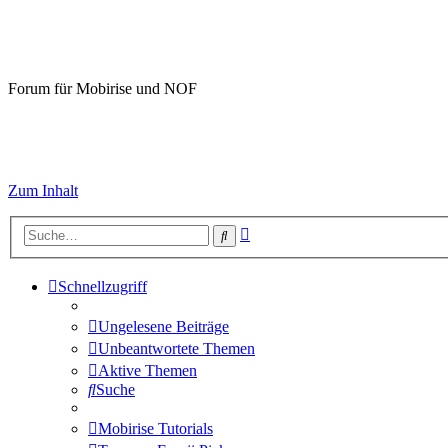
Mobirise-Tutorials.com
Forum für Mobirise und NOF
Hilfeseiten von Mobirise-Tutorials.com
Impressum
Zum Inhalt
Erweiterte
Suche
Suche
Schnellzugriff
Ungelesene Beiträge
Unbeantwortete Themen
Aktive Themen
Suche
Mobirise Tutorials