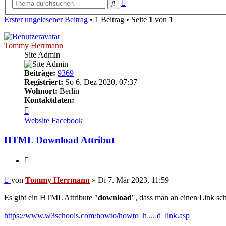
Erweiterte
Suche
Suche
Erster ungelesener Beitrag
• 1 Beitrag • Seite
1
von
1
Tommy Herrmann
Site Admin
Beiträge:
9369
Registriert:
So 6. Dez 2020, 07:37
Wohnort:
Berlin
Kontaktdaten:
Kontaktdaten
von
Website
Facebook
Tommy
Herrmann
HTML Download Attribut
Zitieren
Ungelesener
von
Tommy Herrmann
»
Di 7. Mär 2023, 11:59
Beitrag
Es gibt ein HTML Attribute "
download
", dass man an einen Link sch
https://www.w3schools.com/howto/howto_h ... d_link.asp