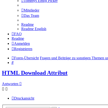
Tommys Emoji Picker
Mitglieder
Das Team
Readme
Readme English
FAQ
Readme
Anmelden
Registrieren
Foren-Übersicht
Fragen und Beiträge zu sonstigen Themen 
Suche
HTML Download Attribut
Antworten
Druckansicht