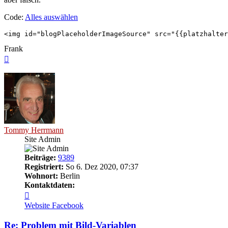
Code:
Alles auswählen
<img id="blogPlaceholderImageSource" src="{{platzhalte
Frank
Nach
oben
Tommy Herrmann
Site Admin
Beiträge:
9389
Registriert:
So 6. Dez 2020, 07:37
Wohnort:
Berlin
Kontaktdaten:
Kontaktdaten
von
Website
Facebook
Tommy
Herrmann
Re: Problem mit Bild-Variablen