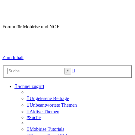
Mobirise-Tutorials.com
Forum für Mobirise und NOF
Hilfeseiten von Mobirise-Tutorials.com
Impressum
Zum Inhalt
Erweiterte
Suche
Suche
Schnellzugriff
Ungelesene Beiträge
Unbeantwortete Themen
Aktive Themen
Suche
Mobirise Tutorials