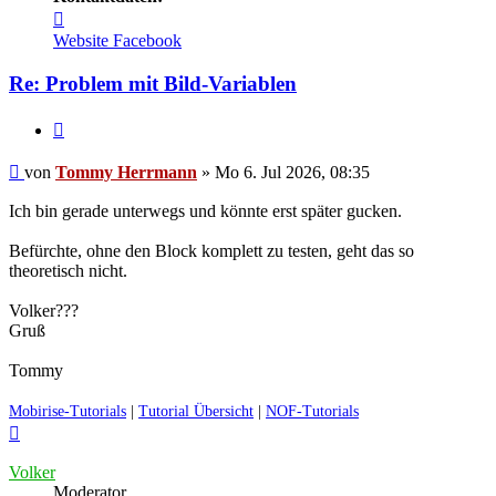
Kontaktdaten
von
Website
Facebook
Tommy
Herrmann
Re: Problem mit Bild-Variablen
Zitieren
Ungelesener
von
Tommy Herrmann
»
Mo 6. Jul 2026, 08:35
Beitrag
Ich bin gerade unterwegs und könnte erst später gucken.
Befürchte, ohne den Block komplett zu testen, geht das so
theoretisch nicht.
Volker???
Gruß
Tommy
Mobirise-Tutorials
|
Tutorial Übersicht
|
NOF-Tutorials
Nach
oben
Volker
Moderator