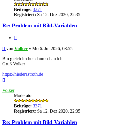
Beiträge:
3371
Registriert:
Sa 12. Dez 2020, 22:35
Re: Problem mit Bild-Variablen
Zitieren
Ungelesener
von
Volker
»
Mo 6. Jul 2026, 08:55
Beitrag
Bin gleich im bus dann schau ich
Gruß Volker
https://niederastroth.de
Nach
oben
Volker
Moderator
Beiträge:
3371
Registriert:
Sa 12. Dez 2020, 22:35
Re: Problem mit Bild-Variablen