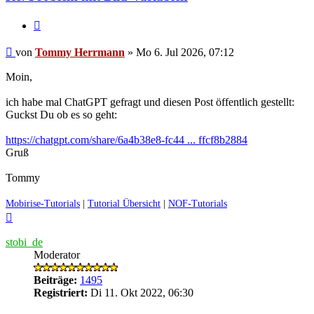
Zitieren
Ungelesener
von
Tommy Herrmann
»
Mo 6. Jul 2026, 07:12
Beitrag
Moin,
ich habe mal ChatGPT gefragt und diesen Post öffentlich gestellt:
Guckst Du ob es so geht:
https://chatgpt.com/share/6a4b38e8-fc44 ... ffcf8b2884
Gruß
Tommy
Mobirise-Tutorials
|
Tutorial Übersicht
|
NOF-Tutorials
Nach
oben
stobi_de
Moderator
Beiträge:
1495
Registriert:
Di 11. Okt 2022, 06:30