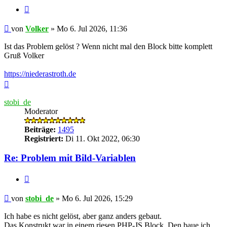
Zitieren
Ungelesener
von
Volker
»
Mo 6. Jul 2026, 11:36
Beitrag
Ist das Problem gelöst ? Wenn nicht mal den Block bitte komplett
Gruß Volker
https://niederastroth.de
Nach
oben
stobi_de
Moderator
Beiträge:
1495
Registriert:
Di 11. Okt 2022, 06:30
Re: Problem mit Bild-Variablen
Zitieren
Ungelesener
von
stobi_de
»
Mo 6. Jul 2026, 15:29
Beitrag
Ich habe es nicht gelöst, aber ganz anders gebaut.
Das Konstrukt war in einem riesen PHP-JS Block. Den baue ich