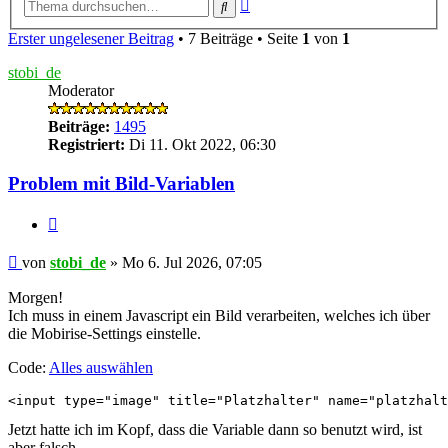
Erweiterte
Suche
Suche
Erster ungelesener Beitrag
• 7 Beiträge • Seite
1
von
1
stobi_de
Moderator
Beiträge:
1495
Registriert:
Di 11. Okt 2022, 06:30
Problem mit Bild-Variablen
Zitieren
Ungelesener
von
stobi_de
»
Mo 6. Jul 2026, 07:05
Beitrag
Morgen!
Ich muss in einem Javascript ein Bild verarbeiten, welches ich über
die Mobirise-Settings einstelle.
Code:
Alles auswählen
<input type="image" title="Platzhalter" name="platzhalt
Jetzt hatte ich im Kopf, dass die Variable dann so benutzt wird, ist
aber falsch.