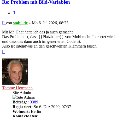
Re: Problem mit Bild-Variablen
Zitieren
Ungelesener
von
stobi_de
»
Mo 6. Jul 2026, 08:23
Beitrag
Mit Mr. Chat hatte ich das ja auch gemacht.
Das Problem ist, dass {{Platzhalter}} von Mobi nicht übersetzt wird
und dass das dann auch im generierten Code ist.
Also ist irgendwas an den geschweiften Klammern falsch
Nach
oben
Tommy Herrmann
Site Admin
Beiträge:
9389
Registriert:
So 6. Dez 2020, 07:37
Wohnort:
Berlin
Kontaktdaten: