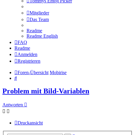
Tommys Emoji Picker
Mitglieder
Das Team
Readme
Readme English
FAQ
Readme
Anmelden
Registrieren
Foren-Übersicht
Mobirise
Suche
Problem mit Bild-Variablen
Antworten
Druckansicht