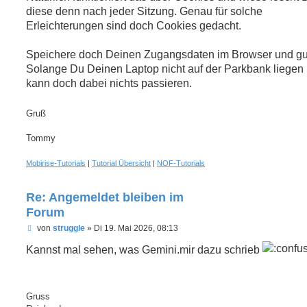
diese denn nach jeder Sitzung. Genau für solche
Erleichterungen sind doch Cookies gedacht.
Speichere doch Deinen Zugangsdaten im Browser und gut 
Solange Du Deinen Laptop nicht auf der Parkbank liegen l
kann doch dabei nichts passieren.
Gruß
Tommy
Mobirise-Tutorials
|
Tutorial Übersicht
|
NOF-Tutorials
Re: Angemeldet bleiben im
Forum
U
von
struggle
»
Di 19. Mai 2026, 08:13
n
g
Kannst mal sehen, was Gemini.mir dazu schrieb
e
l
e
s
e
Gruss
n