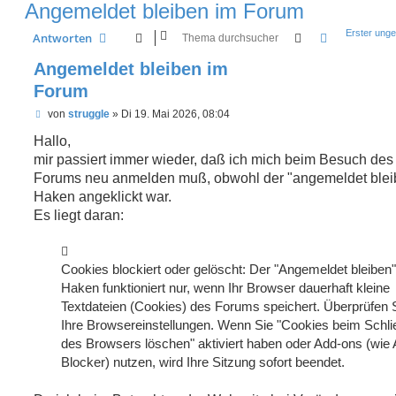
Angemeldet bleiben im Forum
Erster unge
Suche
Erweiterte 
Antworten
Angemeldet bleiben im
Forum
U
von
struggle
»
Di 19. Mai 2026, 08:04
n
g
Hallo,
e
mir passiert immer wieder, daß ich mich beim Besuch des
l
e
Forums neu anmelden muß, obwohl der "angemeldet blei
s
Haken angeklickt war.
e
n
Es liegt daran:
e
r
B
e
Cookies blockiert oder gelöscht: Der "Angemeldet bleiben"
i
t
Haken funktioniert nur, wenn Ihr Browser dauerhaft kleine
r
Textdateien (Cookies) des Forums speichert. Überprüfen 
a
g
Ihre Browsereinstellungen. Wenn Sie "Cookies beim Schl
des Browsers löschen" aktiviert haben oder Add-ons (wie 
Blocker) nutzen, wird Ihre Sitzung sofort beendet.