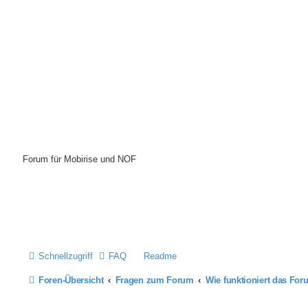
Mobirise-Tutorials.com
Forum für Mobirise und NOF
Hilfeseiten von Mobirise-Tutorials.com
Impressum
Schnellzugriff
FAQ
Readme
Foren-Übersicht
Fragen zum Forum
Wie funktioniert das Fo