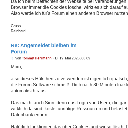
Da ich beim Betrachten der Webseite bei Veränderungen 
Browser immer die Cookies lösche, wirkt es sich darauf a
Also werde ich für's Forum einen anderen Browser nutzen
Gruss
Reinhard
Re: Angemeldet bleiben im
Forum
U
von
Tommy Herrmann
»
Di 19. Mai 2026, 08:09
n
g
Moin,
e
l
e
also dieses Häkchen zu verwenden ist eigentlich quatsch
s
die Forum-Software schmeißt Dich nach 30 Minuten Inaktiv
e
n
automatisch raus.
e
r
B
Das macht auch Sinn, denn das Login von Usern, die gar 
e
wirklich da sind, kostet unnötige Ressourcen und belastet
i
t
Datenbank enorm.
r
a
g
Natürlich funktioniert das über Cookies und wieso löscht 