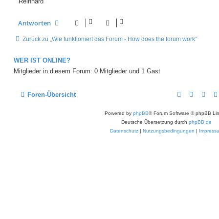
Reinhard
e
r
B
Antworten
e
i
Zurück zu „Wie funktioniert das Forum - How does the forum work“
t
r
a
g
WER IST ONLINE?
Mitglieder in diesem Forum: 0 Mitglieder und 1 Gast
Foren-Übersicht
Powered by
phpBB
® Forum Software © phpBB Lim
Deutsche Übersetzung durch
phpBB.de
Datenschutz
|
Nutzungsbedingungen
|
Impress