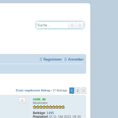
Suche
Erweiterte Suche
Registrieren
Anmelden
1
2
Nächste
Erster ungelesener Beitrag
• 37 Beiträge
stobi_de
Moderator
Beiträge:
1495
Registriert:
Di 11. Okt 2022, 06:30