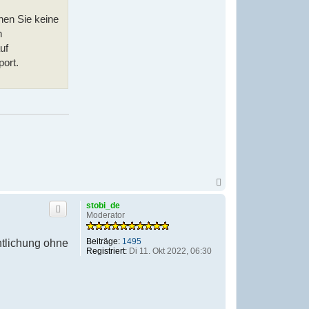
nnen Sie keine
n
uf
ort.
N
a
c
stobi_de
h
Moderator
o
b
e
Beiträge:
1495
ntlichung ohne
n
Registriert:
Di 11. Okt 2022, 06:30