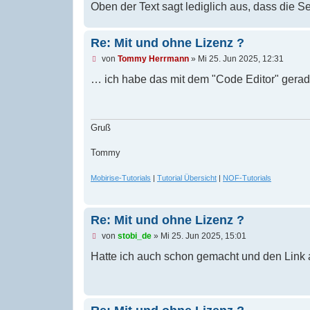
Oben der Text sagt lediglich aus, dass die Sei
r
B
e
i
Re: Mit und ohne Lizenz ?
t
r
U
von
Tommy Herrmann
»
Mi 25. Jun 2025, 12:31
a
n
g
g
… ich habe das mit dem "Code Editor" gerad
e
l
e
s
e
Gruß
n
e
Tommy
r
B
e
Mobirise-Tutorials
|
Tutorial Übersicht
|
NOF-Tutorials
i
t
r
a
Re: Mit und ohne Lizenz ?
g
U
von
stobi_de
»
Mi 25. Jun 2025, 15:01
n
g
Hatte ich auch schon gemacht und den Link
e
l
e
s
e