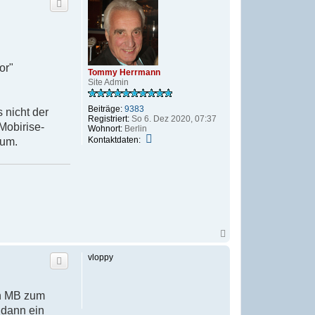
n
h
T
o
o
b
m
e
m
n
y
H
or"
e
Tommy Herrmann
r
Site Admin
r
m
Beiträge:
9383
 nicht der
a
Registriert:
So 6. Dez 2020, 07:37
n
Mobirise-
Wohnort:
Berlin
n
K
Kontaktdaten:
rum.
o
n
t
a
k
t
d
a
t
N
e
a
n
c
v
vloppy
h
o
o
n
b
T
e
on MB zum
o
n
m
 dann ein