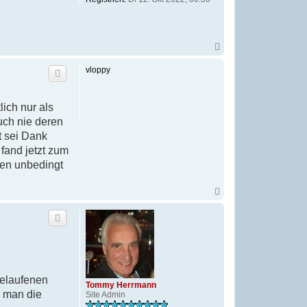
N
a
c
vloppy
h
o
b
e
ich nur als
n
uch nie deren
t sei Dank
fand jetzt zum
nen unbedingt
N
a
c
h
o
b
e
n
gelaufenen
Tommy Herrmann
n man die
Site Admin