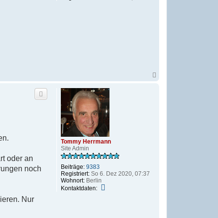
N
a
c
h
o
b
e
n
en.
Tommy Herrmann
Site Admin
rt oder an
Beiträge:
9383
erungen noch
Registriert:
So 6. Dez 2020, 07:37
Wohnort:
Berlin
K
Kontaktdaten:
o
nieren. Nur
n
t
a