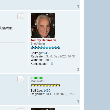
N
a
c
h
o
b
e
Antwort.
n
Tommy Herrmann
Site Admin
Beiträge:
9383
Registriert:
So 6. Dez 2020, 07:37
Wohnort:
Berlin
K
Kontaktdaten:
o
N
n
a
t
c
a
stobi_de
h
k
Moderator
o
t
b
d
e
Beiträge:
1495
a
n
Registriert:
Di 11. Okt 2022, 06:30
t
e
n
N
v
a
o
c