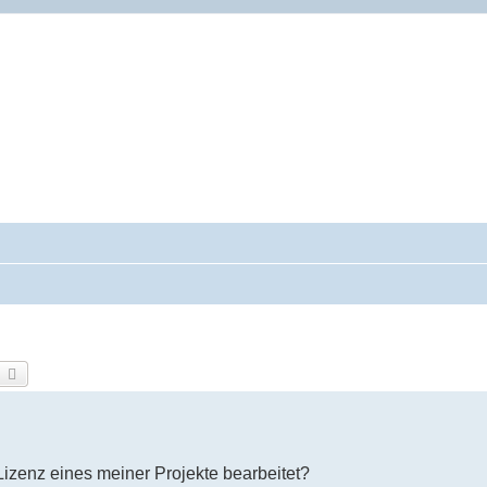
torials.com
d NOF
se-Tutorials.com
uche
Erweiterte Suche
izenz eines meiner Projekte bearbeitet?