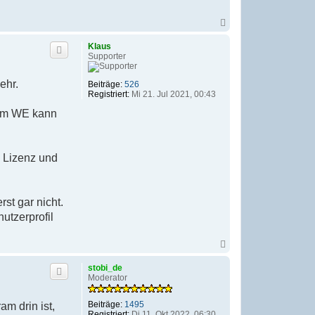
m
y
H
N
e
a
r
c
Klaus
r
h
Supporter
m
o
a
b
n
e
ehr.
Beiträge:
526
n
n
Registriert:
Mi 21. Jul 2021, 00:43
 am WE kann
e Lizenz und
st gar nicht.
utzerprofil
N
a
c
stobi_de
h
Moderator
o
b
e
Beiträge:
1495
m drin ist,
n
Registriert:
Di 11. Okt 2022, 06:30