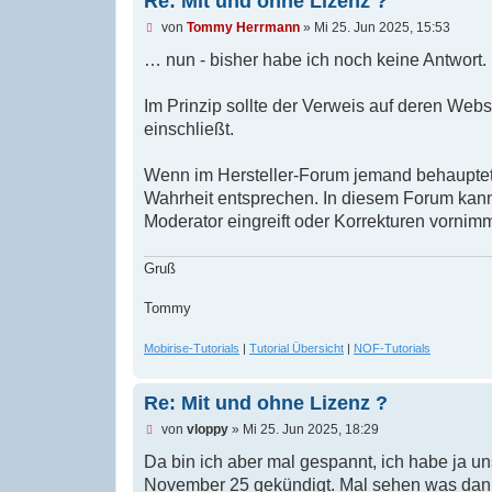
Re: Mit und ohne Lizenz ?
n
e
U
von
Tommy Herrmann
»
Mi 25. Jun 2025, 15:53
r
n
B
g
… nun - bisher habe ich noch keine Antwort.
e
e
i
l
t
e
Im Prinzip sollte der Verweis auf deren Webs
r
s
einschließt.
a
e
g
n
e
Wenn im Hersteller-Forum jemand behauptet, 
r
B
Wahrheit entsprechen. In diesem Forum kann 
e
Moderator eingreift oder Korrekturen vornim
i
t
r
Gruß
a
g
Tommy
Mobirise-Tutorials
|
Tutorial Übersicht
|
NOF-Tutorials
Re: Mit und ohne Lizenz ?
U
von
vloppy
»
Mi 25. Jun 2025, 18:29
n
g
Da bin ich aber mal gespannt, ich habe ja
e
November 25 gekündigt. Mal sehen was dann 
l