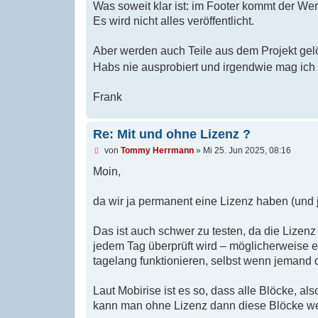
Was soweit klar ist: im Footer kommt der We
l
e
Es wird nicht alles veröffentlicht.
s
e
n
Aber werden auch Teile aus dem Projekt gel
e
Habs nie ausprobiert und irgendwie mag ic
r
B
e
Frank
i
t
r
a
Re: Mit und ohne Lizenz ?
g
U
von
Tommy Herrmann
»
Mi 25. Jun 2025, 08:16
n
g
Moin,
e
l
e
da wir ja permanent eine Lizenz haben (und 
s
e
n
Das ist auch schwer zu testen, da die Lizenz
e
jedem Tag überprüft wird – möglicherweise
r
B
tagelang funktionieren, selbst wenn jemand di
e
i
t
Laut Mobirise ist es so, dass alle Blöcke, al
r
kann man ohne Lizenz dann diese Blöcke we
a