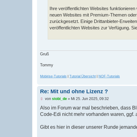
Ihre veröffentlichten Websites funktionieren
neuen Websites mit Premium-Themen oder -E
zurückgesetzt. Einige Drittanbieter-Erweite
veröffentlichten Websites zur Verfügung. S
Gruß
Tommy
Mobirise-Tutorials
|
Tutorial Übersicht
|
NOF-Tutorials
Re: Mit und ohne Lizenz ?
U
von
stobi_de
»
Mi 25. Jun 2025, 09:32
n
g
Also im Forum war mal beschrieben, dass Bl
e
Code-Edi nicht mehr vorhanden waren, ggf. 
l
e
s
Gibt es hier in dieser unserer Runde jemand
e
n
e