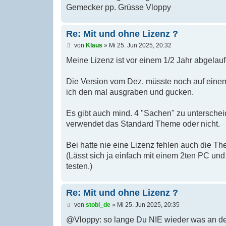
e
Gemecker pp. Grüsse Vloppy
s
e
n
Re: Mit und ohne Lizenz ?
e
r
U
von
Klaus
»
Mi 25. Jun 2025, 20:32
B
n
e
g
Meine Lizenz ist vor einem 1/2 Jahr abgelauf
i
e
t
l
r
e
Die Version vom Dez. müsste noch auf einem
a
s
g
ich den mal ausgraben und gucken.
e
n
e
Es gibt auch mind. 4 "Sachen" zu unterscheid
r
B
verwendet das Standard Theme oder nicht.
e
i
t
Bei hatte nie eine Lizenz fehlen auch die Th
r
(Lässt sich ja einfach mit einem 2ten PC un
a
g
testen.)
Re: Mit und ohne Lizenz ?
U
von
stobi_de
»
Mi 25. Jun 2025, 20:35
n
g
@Vloppy: so lange Du NIE wieder was an den 
e