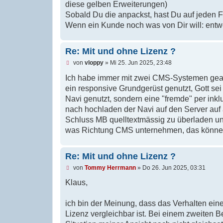
diese gelben Erweiterungen)
l
e
Sobald Du die anpackst, hast Du auf jeden F
s
Wenn ein Kunde noch was von Dir will: entwe
e
n
e
r
Re: Mit und ohne Lizenz ?
B
e
U
von
vloppy
»
Mi 25. Jun 2025, 23:48
i
n
t
g
Ich habe immer mit zwei CMS-Systemen gear
r
e
ein responsive Grundgerüst genutzt, Gott s
a
l
g
e
Navi genutzt, sondern eine "fremde" per in
s
nach hochladen der Navi auf den Server auf 
e
n
Schluss MB quelltextmässig zu überladen un
e
was Richtung CMS unternehmen, das können
r
B
e
i
Re: Mit und ohne Lizenz ?
t
r
U
von
Tommy Herrmann
»
Do 26. Jun 2025, 03:31
a
n
g
g
Klaus,
e
l
e
ich bin der Meinung, dass das Verhalten eine
s
Lizenz vergleichbar ist. Bei einem zweiten B
e
n