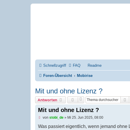
Mobirise-Tu
Forum für Mobirise un
Hilfeseiten von Mobiri
Impressum
Schnellzugriff
FAQ
Readme
Foren-Übersicht
Mobirise
Mit und ohne Lizenz ?
S
Antworten
Mit und ohne Lizenz ?
U
von
stobi_de
»
Mi 25. Jun 2025, 08:00
n
g
Was passiert eigentlich, wenn jemand ohne L
e