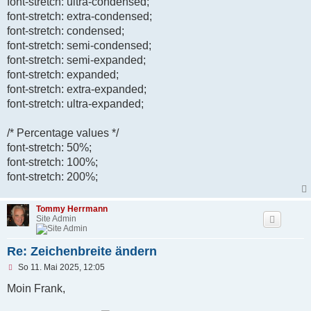
font-stretch: ultra-condensed;
r
B
font-stretch: extra-condensed;
e
font-stretch: condensed;
i
t
font-stretch: semi-condensed;
r
font-stretch: semi-expanded;
a
g
font-stretch: expanded;
font-stretch: extra-expanded;
font-stretch: ultra-expanded;
/* Percentage values */
font-stretch: 50%;
font-stretch: 100%;
font-stretch: 200%;
Tommy Herrmann
Site Admin
Re: Zeichenbreite ändern
U
So 11. Mai 2025, 12:05
n
g
Moin Frank,
e
l