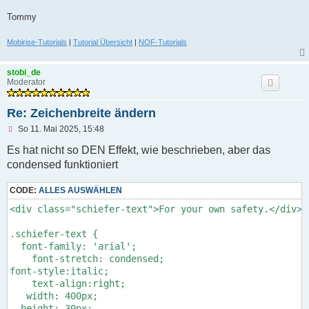
B
e
Tommy
i
t
r
Mobirise-Tutorials
|
Tutorial Übersicht
|
NOF-Tutorials
a
g
stobi_de
Moderator
Re: Zeichenbreite ändern
U
So 11. Mai 2025, 15:48
n
g
Es hat nicht so DEN Effekt, wie beschrieben, aber das
e
condensed funktioniert
l
e
s
CODE:
ALLES AUSWÄHLEN
e
n
<div class="schiefer-text">For your own safety.</div>

e
r
.schiefer-text {

B
e
  font-family: 'arial';

i
    font-stretch: condensed;

t
font-style:italic;

r
    text-align:right;

a
g
   width: 400px;

  height: 30px;
