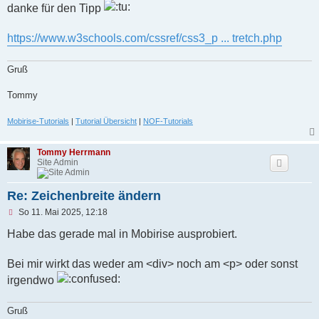
e
danke für den Tipp
s
e
n
https://www.w3schools.com/cssref/css3_p ... tretch.php
e
r
B
Gruß
e
i
t
Tommy
r
a
Mobirise-Tutorials
|
Tutorial Übersicht
|
NOF-Tutorials
g
Tommy Herrmann
Site Admin
Re: Zeichenbreite ändern
U
So 11. Mai 2025, 12:18
n
g
Habe das gerade mal in Mobirise ausprobiert.
e
l
e
Bei mir wirkt das weder am <div> noch am <p> oder sonst
s
irgendwo
e
n
e
Gruß
r