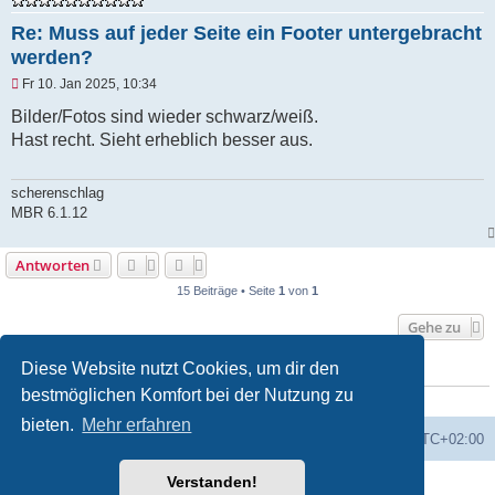
Re: Muss auf jeder Seite ein Footer untergebracht
werden?
U
Fr 10. Jan 2025, 10:34
n
g
Bilder/Fotos sind wieder schwarz/weiß.
e
Hast recht. Sieht erheblich besser aus.
l
e
s
e
scherenschlag
n
MBR 6.1.12
e
r
B
Antworten
e
i
15 Beiträge • Seite
1
von
1
t
r
Gehe zu
a
g
Diese Website nutzt Cookies, um dir den
WER IST ONLINE?
bestmöglichen Komfort bei der Nutzung zu
Mitglieder in diesem Forum:
Amazon [Bot]
und 3 Gäste
bieten.
Mehr erfahren
Foren-Übersicht
Alle Zeiten sind
UTC+02:00
Verstanden!
Powered by
phpBB
® Forum Software © phpBB Limited