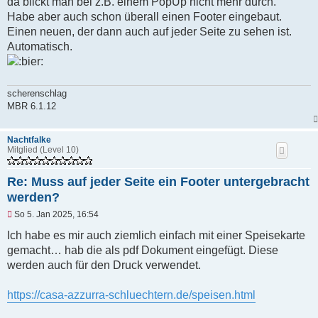
da blickt man bei z.B. einem PopUp nicht mehr durch.
e
Habe aber auch schon überall einen Footer eingebaut.
r
B
Einen neuen, der dann auch auf jeder Seite zu sehen ist.
e
Automatisch.
i
t
r
a
g
scherenschlag
MBR 6.1.12
Nachtfalke
Mitglied (Level 10)
Re: Muss auf jeder Seite ein Footer untergebracht
werden?
U
So 5. Jan 2025, 16:54
n
g
Ich habe es mir auch ziemlich einfach mit einer Speisekarte
e
gemacht… hab die als pdf Dokument eingefügt. Diese
l
e
werden auch für den Druck verwendet.
s
e
n
https://casa-azzurra-schluechtern.de/speisen.html
e
r