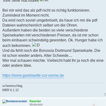
Tolle Seite Nachtfalke
e
l
e
Bei mir wird das als pdf nicht so richtig funktionieren.
s
Zumindest im Moment nicht.
e
n
Da wird noch soviel umgebröselt, da haue ich mir die pdf
e
Dateien wahrscheinlich selber um die Ohren.
r
B
Außerdem haben die beiden so viele verschiedene
e
Speisekarten mit verschiedenen Preisen, da ist mir schon
i
t
beim einbauen schwindelig geworden. Ok. Hunger habe ich
r
auch bekommen.
a
g
Und da fehlt noch die Borussia Dortmund Speisekarte. Die
ist schon wieder anders. Alter Schwede....
Wer mal schauen möchte. Vielleicht habt Ihr ja noch die eine
oder andere Idee.
https://www.gaststaette-zur-sonne.de
scherenschlag
MBR 6.1.12
Rancher
Moderator