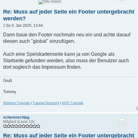
Re: Muss auf jeder Seite ein Footer untergebracht
werden?
U
So 5. Jan 2025, 13:44
n
g
Dann baue den Footer nochmals neu ein und achte darauf
e
diesen auch "global" einzufügen.
l
e
s
Auch eine Speiskartenseite kann ja von Google als
e
n
Startseite gefunden werden, also muss der Benutzer auch
e
dort sogleich das Impressum finden.
r
B
e
Gruß
i
t
r
Tommy
a
g
Mobirise-Tutorials
|
Tutorial Übersicht
|
NOF-Tutorials
scherenschlag
Mitglied (Level 10)
Re: Muss auf jeder Seite ein Footer untergebracht