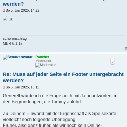
werden?
U
So 5. Jan 2025, 14:22
n
g
e
l
e
s
e
scherenschlag
n
MBR 6.1.12
e
r
B
Rancher
e
Moderator
i
t
r
Re: Muss auf jeder Seite ein Footer untergebracht
a
g
werden?
U
So 5. Jan 2025, 16:11
n
g
Generell würde ich die Frage auch mit Ja beantworten, mit
e
den Begründungen, die Tommy anführt.
l
e
s
Zu Deinem Einwand mit der Eigenschaft als Speisekarte
e
n
vielleicht noch folgende Überlegung:
e
Früher, also ganz früher, als wir noch kein Online-
r