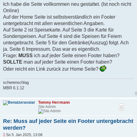
s
Ich habe die Seite vollkommen neu gestaltet. (Ist noch nicht
e
n
Online)
e
Auf der Home Seite ist selbstverständlich ein Footer
r
B
untergebracht mit allen wesentlichen Angaben.
e
Auf Seite 2 ist Speisekarte. Auf Seite 3 die Karte für
i
t
Sonderspeisen. Auf Seite 4 sind die Speisen für Feiern
r
untergebracht. Seite 5 für den Getränke(Auszug) folgt. Ach
a
g
ja. Seite 6 Impressum. Das war es eigentlich.
Frage:
MUSS
ich auf jeder Seite einen Footer haben?
SOLLTE
man auf jeder Seite einen Footer haben?
Oder reicht ein Link zurück zur Home Seite?
scherenschlag
MBR 6.1.12
Tommy Herrmann
Site Admin
Re: Muss auf jeder Seite ein Footer untergebracht
werden?
U
So 5. Jan 2025, 13:08