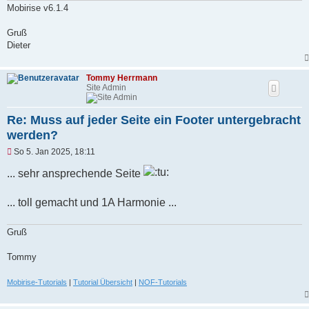
B
Mobirise v6.1.4
e
i
Gruß
t
r
Dieter
a
g
Tommy Herrmann
Site Admin
Re: Muss auf jeder Seite ein Footer untergebracht
werden?
U
So 5. Jan 2025, 18:11
n
g
... sehr ansprechende Seite
e
l
e
... toll gemacht und 1A Harmonie ...
s
e
n
Gruß
e
r
Tommy
B
e
i
Mobirise-Tutorials
|
Tutorial Übersicht
|
NOF-Tutorials
t
r
a