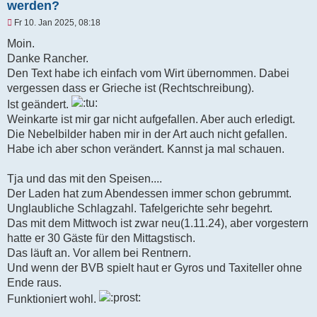
werden?
U
Fr 10. Jan 2025, 08:18
n
g
Moin.
e
Danke Rancher.
l
e
Den Text habe ich einfach vom Wirt übernommen. Dabei
s
vergessen dass er Grieche ist (Rechtschreibung).
e
n
Ist geändert.
e
Weinkarte ist mir gar nicht aufgefallen. Aber auch erledigt.
r
B
Die Nebelbilder haben mir in der Art auch nicht gefallen.
e
Habe ich aber schon verändert. Kannst ja mal schauen.
i
t
r
Tja und das mit den Speisen....
a
g
Der Laden hat zum Abendessen immer schon gebrummt.
Unglaubliche Schlagzahl. Tafelgerichte sehr begehrt.
Das mit dem Mittwoch ist zwar neu(1.11.24), aber vorgestern
hatte er 30 Gäste für den Mittagstisch.
Das läuft an. Vor allem bei Rentnern.
Und wenn der BVB spielt haut er Gyros und Taxiteller ohne
Ende raus.
Funktioniert wohl.