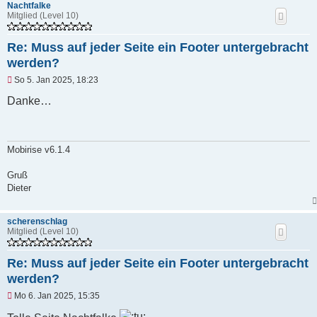
Nachtfalke
g
Mitglied (Level 10)
Re: Muss auf jeder Seite ein Footer untergebracht
werden?
U
So 5. Jan 2025, 18:23
n
g
Danke…
e
l
e
s
e
Mobirise v6.1.4
n
e
Gruß
r
Dieter
B
e
i
t
scherenschlag
r
Mitglied (Level 10)
a
g
Re: Muss auf jeder Seite ein Footer untergebracht
werden?
U
Mo 6. Jan 2025, 15:35
n
g