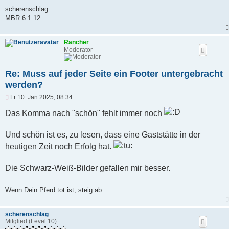
scherenschlag
MBR 6.1.12
Rancher
Moderator
Re: Muss auf jeder Seite ein Footer untergebracht
werden?
U
Fr 10. Jan 2025, 08:34
n
g
Das Komma nach "schön" fehlt immer noch
e
l
e
Und schön ist es, zu lesen, dass eine Gaststätte in der
s
heutigen Zeit noch Erfolg hat.
e
n
e
Die Schwarz-Weiß-Bilder gefallen mir besser.
r
B
e
i
Wenn Dein Pferd tot ist, steig ab.
t
r
a
scherenschlag
g
Mitglied (Level 10)