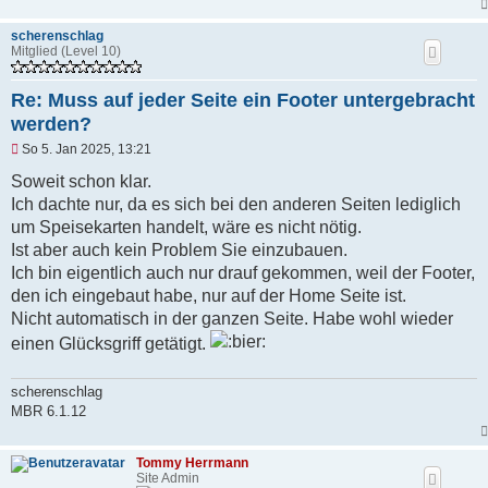
scherenschlag
Mitglied (Level 10)
Re: Muss auf jeder Seite ein Footer untergebracht
werden?
U
So 5. Jan 2025, 13:21
n
g
Soweit schon klar.
e
Ich dachte nur, da es sich bei den anderen Seiten lediglich
l
e
um Speisekarten handelt, wäre es nicht nötig.
s
Ist aber auch kein Problem Sie einzubauen.
e
n
Ich bin eigentlich auch nur drauf gekommen, weil der Footer,
e
den ich eingebaut habe, nur auf der Home Seite ist.
r
B
Nicht automatisch in der ganzen Seite. Habe wohl wieder
e
einen Glücksgriff getätigt.
i
t
r
scherenschlag
a
g
MBR 6.1.12
Tommy Herrmann
Site Admin