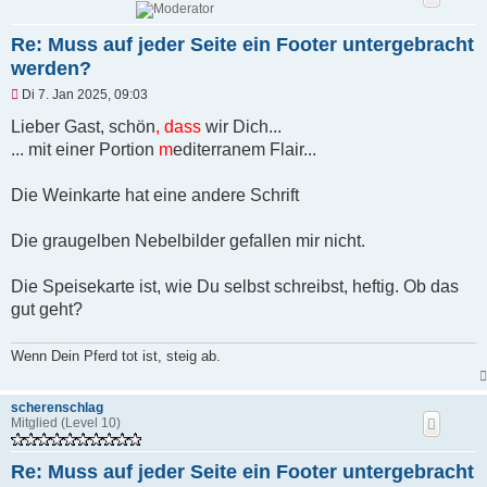
Re: Muss auf jeder Seite ein Footer untergebracht
werden?
U
Di 7. Jan 2025, 09:03
n
g
Lieber Gast, schön
, dass
wir Dich...
e
... mit einer Portion
m
editerranem Flair...
l
e
s
Die Weinkarte hat eine andere Schrift
e
n
e
Die graugelben Nebelbilder gefallen mir nicht.
r
B
e
Die Speisekarte ist, wie Du selbst schreibst, heftig. Ob das
i
t
gut geht?
r
a
g
Wenn Dein Pferd tot ist, steig ab.
scherenschlag
Mitglied (Level 10)
Re: Muss auf jeder Seite ein Footer untergebracht