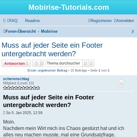
Mobirise-Tutorials.com
FAQ
Readme
Registrieren
Anmelden
S
Foren-Übersicht
Mobirise
u
Muss auf jeder Seite ein Footer
c
untergebracht werden?
h
Suche
Erweiterte Suche
Antworten
e
Erster ungelesener Beitrag
• 15 Beiträge • Seite
1
von
1
scherenschlag
Mitglied (Level 10)
Muss auf jeder Seite ein Footer
untergebracht werden?
U
So 5. Jan 2025, 12:59
n
g
Moin.
e
Nachdem mein Wirt mich ins Chaos gestürzt hat und ich
l
e
alles neu machen musste, mal eine Grundsatzfrage.