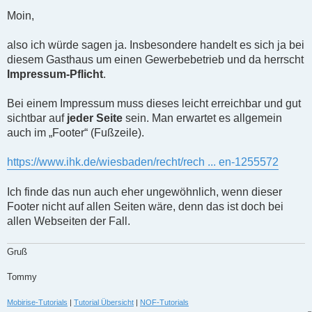
n
g
Moin,
e
l
e
also ich würde sagen ja. Insbesondere handelt es sich ja bei
s
diesem Gasthaus um einen Gewerbebetrieb und da herrscht
e
n
Impressum-Pflicht
.
e
r
B
Bei einem Impressum muss dieses leicht erreichbar und gut
e
sichtbar auf
jeder Seite
sein. Man erwartet es allgemein
i
t
auch im
Footer
(Fußzeile).
r
a
g
https://www.ihk.de/wiesbaden/recht/rech ... en-1255572
Ich finde das nun auch eher ungewöhnlich, wenn dieser
Footer nicht auf allen Seiten wäre, denn das ist doch bei
allen Webseiten der Fall.
Gruß
Tommy
Mobirise-Tutorials
|
Tutorial Übersicht
|
NOF-Tutorials