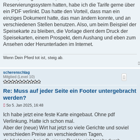
B
Reservierungssystem hatten, habe ich die Tarife gerne über
e
ein PDF verlinkt. Das hatte den Vorteil, dass man ein
i
t
einziges Dokument hatte, das man ändern konnte, und an
r
verschiedenen Stellen benutzen. Also, um beim Beispiel der
a
g
Speisekarte zu bleiben, die Vorlage dient dem Druck der
Speisekarten, einem Prospekt, dem Aushang und eben zum
Ansehen oder Herunterladen im Internet.
Wenn Dein Pferd tot ist, steig ab.
scherenschlag
Mitglied (Level 10)
Re: Muss auf jeder Seite ein Footer untergebracht
werden?
U
So 5. Jan 2025, 16:48
n
g
Ich habe jetzt eine feste Karte eingebaut. Ohne pdf
e
Verlinkung. Hatte ich schon mal.
l
e
Aber der (neue) Wirt hat jetzt so viele Gerichte und soviel
s
verschieden Preise an verschiedenen Tagen,
e
n