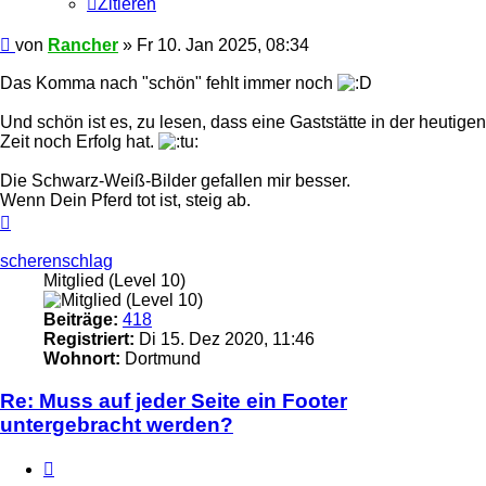
Zitieren
Ungelesener
von
Rancher
»
Fr 10. Jan 2025, 08:34
Beitrag
Das Komma nach "schön" fehlt immer noch
Und schön ist es, zu lesen, dass eine Gaststätte in der heutigen
Zeit noch Erfolg hat.
Die Schwarz-Weiß-Bilder gefallen mir besser.
Wenn Dein Pferd tot ist, steig ab.
Nach
oben
scherenschlag
Mitglied (Level 10)
Beiträge:
418
Registriert:
Di 15. Dez 2020, 11:46
Wohnort:
Dortmund
Re: Muss auf jeder Seite ein Footer
untergebracht werden?
Zitieren