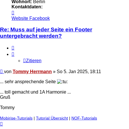
Wohnort:
Berlin
Kontaktdaten:
Kontaktdaten
von
Website
Facebook
Tommy
Herrmann
Re: Muss auf jeder Seite ein Footer
untergebracht werden?
Zitieren
Zitieren
Ungelesener
von
Tommy Herrmann
»
So 5. Jan 2025, 18:11
Beitrag
... sehr ansprechende Seite
... toll gemacht und 1A Harmonie ...
Gruß
Tommy
Mobirise-Tutorials
|
Tutorial Übersicht
|
NOF-Tutorials
Nach
oben