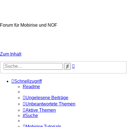
Mobirise-Tutorials.com
Forum für Mobirise und NOF
Hilfeseiten von Mobirise-Tutorials.com
Impressum
Zum Inhalt
Erweiterte
Suche
Suche
Schnellzugriff
Readme
Ungelesene Beiträge
Unbeantwortete Themen
Aktive Themen
Suche
Mobirise Tutorials