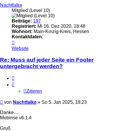
Nachtfalke
Mitglied (Level 10)
Beiträge:
197
Registriert:
Mi 16. Dez 2020, 18:48
Wohnort:
Main-Kinzig-Kreis, Hessen
Kontaktdaten:
Kontaktdaten
von
Website
Nachtfalke
Re: Muss auf jeder Seite ein Footer
untergebracht werden?
Zitieren
Zitieren
Ungelesener
von
Nachtfalke
»
So 5. Jan 2025, 18:23
Beitrag
Danke…
Mobirise v6.1.4
Gruß