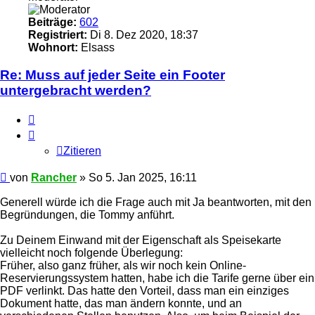
Beiträge:
602
Registriert:
Di 8. Dez 2020, 18:37
Wohnort:
Elsass
Re: Muss auf jeder Seite ein Footer
untergebracht werden?
Zitieren
Zitieren
Ungelesener
von
Rancher
»
So 5. Jan 2025, 16:11
Beitrag
Generell würde ich die Frage auch mit Ja beantworten, mit den
Begründungen, die Tommy anführt.
Zu Deinem Einwand mit der Eigenschaft als Speisekarte
vielleicht noch folgende Überlegung:
Früher, also ganz früher, als wir noch kein Online-
Reservierungssystem hatten, habe ich die Tarife gerne über ein
PDF verlinkt. Das hatte den Vorteil, dass man ein einziges
Dokument hatte, das man ändern konnte, und an