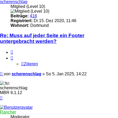
scherenschlag
Mitglied (Level 10)
Beiträge:
418
Registriert:
Di 15. Dez 2020, 11:46
Wohnort:
Dortmund
Re: Muss auf jeder Seite ein Footer
untergebracht werden?
Zitieren
Zitieren
Ungelesener
von
scherenschlag
»
So 5. Jan 2025, 14:22
Beitrag
scherenschlag
MBR 6.1.12
Nach
oben
Rancher
Moderator