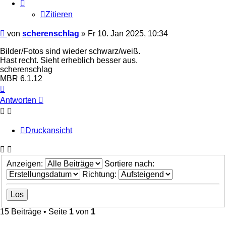
Zitieren
Ungelesener
von
scherenschlag
»
Fr 10. Jan 2025, 10:34
Beitrag
Bilder/Fotos sind wieder schwarz/weiß.
Hast recht. Sieht erheblich besser aus.
scherenschlag
MBR 6.1.12
Nach
oben
Antworten
Druckansicht
Anzeigen:
Sortiere nach:
Richtung:
15 Beiträge • Seite
1
von
1