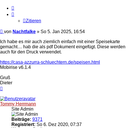
Zitieren
Zitieren
Ungelesener
von
Nachtfalke
»
So 5. Jan 2025, 16:54
Beitrag
Ich habe es mir auch ziemlich einfach mit einer Speisekarte
gemacht… hab die als pdf Dokument eingefügt. Diese werden
auch für den Druck verwendet.
https://casa-azzurra-schluechtern.de/speisen.html
Mobirise v6.1.4
Gruß
Dieter
Nach
oben
Tommy Herrmann
Site Admin
Beiträge:
9371
Registriert:
So 6. Dez 2020, 07:37