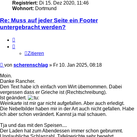
Registriert:
Di 15. Dez 2020, 11:46
Wohnort:
Dortmund
Re: Muss auf jeder Seite ein Footer
untergebracht werden?
Zitieren
Zitieren
Ungelesener
von
scherenschlag
»
Fr 10. Jan 2025, 08:18
Beitrag
Moin.
Danke Rancher.
Den Text habe ich einfach vom Wirt übernommen. Dabei
vergessen dass er Grieche ist (Rechtschreibung).
Ist geändert.
Weinkarte ist mir gar nicht aufgefallen. Aber auch erledigt.
Die Nebelbilder haben mir in der Art auch nicht gefallen. Habe
ich aber schon verändert. Kannst ja mal schauen.
Tja und das mit den Speisen....
Der Laden hat zum Abendessen immer schon gebrummt.
Unglaubliche Schlagzahl. Tafelgerichte sehr begehrt.