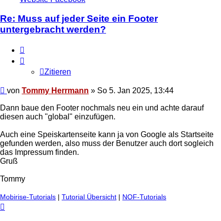
Tommy
Herrmann
Re: Muss auf jeder Seite ein Footer
untergebracht werden?
Zitieren
Zitieren
Ungelesener
von
Tommy Herrmann
»
So 5. Jan 2025, 13:44
Beitrag
Dann baue den Footer nochmals neu ein und achte darauf
diesen auch "global" einzufügen.
Auch eine Speiskartenseite kann ja von Google als Startseite
gefunden werden, also muss der Benutzer auch dort sogleich
das Impressum finden.
Gruß
Tommy
Mobirise-Tutorials
|
Tutorial Übersicht
|
NOF-Tutorials
Nach
oben