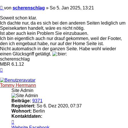
Ungelesener
von
scherenschlag
»
So 5. Jan 2025, 13:21
Beitrag
Soweit schon klar.
Ich dachte nur, da es sich bei den anderen Seiten lediglich um
Speisekarten handelt, wäre es nicht nötig.
Ist aber auch kein Problem Sie einzubauen.
Ich bin eigentlich auch nur drauf gekommen, weil der Footer,
den ich eingebaut habe, nur auf der Home Seite ist.
Nicht automatisch in der ganzen Seite. Habe wohl wieder
einen Glücksgriff getätigt.
scherenschlag
MBR 6.1.12
Nach
oben
Tommy Herrmann
Site Admin
Beiträge:
9371
Registriert:
So 6. Dez 2020, 07:37
Wohnort:
Berlin
Kontaktdaten:
Kontaktdaten
von
Website
Facebook