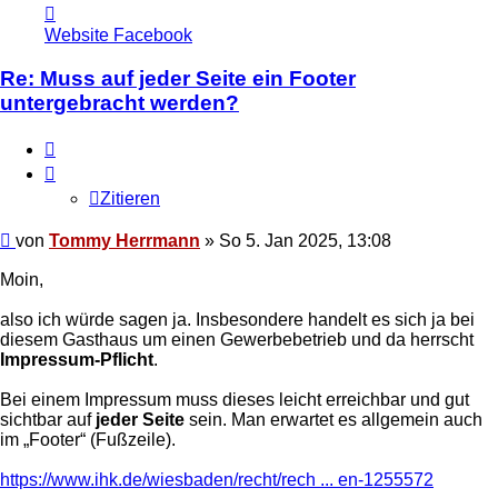
Kontaktdaten
von
Website
Facebook
Tommy
Herrmann
Re: Muss auf jeder Seite ein Footer
untergebracht werden?
Zitieren
Zitieren
Ungelesener
von
Tommy Herrmann
»
So 5. Jan 2025, 13:08
Beitrag
Moin,
also ich würde sagen ja. Insbesondere handelt es sich ja bei
diesem Gasthaus um einen Gewerbebetrieb und da herrscht
Impressum-Pflicht
.
Bei einem Impressum muss dieses leicht erreichbar und gut
sichtbar auf
jeder Seite
sein. Man erwartet es allgemein auch
im
Footer
(Fußzeile).
https://www.ihk.de/wiesbaden/recht/rech ... en-1255572