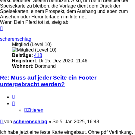
verschiedenen Stellen benutzen. Also, um beim Beispiel der
Speisekarte zu bleiben, die Vorlage dient dem Druck der
Speisekarten, einem Prospekt, dem Aushang und eben zum
Ansehen oder Herunterladen im Internet.
Wenn Dein Pferd tot ist, steig ab.
Nach
oben
scherenschlag
Mitglied (Level 10)
Beiträge:
418
Registriert:
Di 15. Dez 2020, 11:46
Wohnort:
Dortmund
Re: Muss auf jeder Seite ein Footer
untergebracht werden?
Zitieren
Zitieren
Ungelesener
von
scherenschlag
»
So 5. Jan 2025, 16:48
Beitrag
Ich habe jetzt eine feste Karte eingebaut. Ohne pdf Verlinkung.