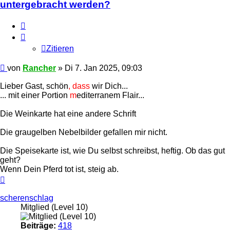
untergebracht werden?
Zitieren
Zitieren
Ungelesener
von
Rancher
»
Di 7. Jan 2025, 09:03
Beitrag
Lieber Gast, schön
, dass
wir Dich...
... mit einer Portion
m
editerranem Flair...
Die Weinkarte hat eine andere Schrift
Die graugelben Nebelbilder gefallen mir nicht.
Die Speisekarte ist, wie Du selbst schreibst, heftig. Ob das gut
geht?
Wenn Dein Pferd tot ist, steig ab.
Nach
oben
scherenschlag
Mitglied (Level 10)
Beiträge:
418