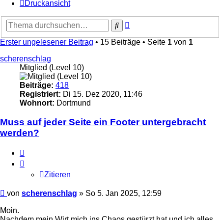
Druckansicht
Erweiterte
Suche
Suche
Erster ungelesener Beitrag
• 15 Beiträge • Seite
1
von
1
scherenschlag
Mitglied (Level 10)
Beiträge:
418
Registriert:
Di 15. Dez 2020, 11:46
Wohnort:
Dortmund
Muss auf jeder Seite ein Footer untergebracht
werden?
Zitieren
Zitieren
Ungelesener
von
scherenschlag
»
So 5. Jan 2025, 12:59
Beitrag
Moin.
Nachdem mein Wirt mich ins Chaos gestürzt hat und ich alles