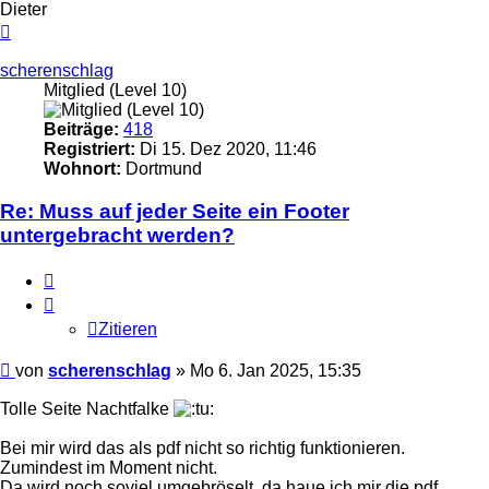
Dieter
Nach
oben
scherenschlag
Mitglied (Level 10)
Beiträge:
418
Registriert:
Di 15. Dez 2020, 11:46
Wohnort:
Dortmund
Re: Muss auf jeder Seite ein Footer
untergebracht werden?
Zitieren
Zitieren
Ungelesener
von
scherenschlag
»
Mo 6. Jan 2025, 15:35
Beitrag
Tolle Seite Nachtfalke
Bei mir wird das als pdf nicht so richtig funktionieren.
Zumindest im Moment nicht.
Da wird noch soviel umgebröselt, da haue ich mir die pdf