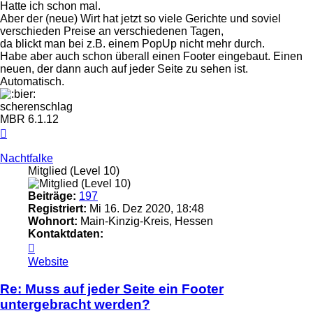
Hatte ich schon mal.
Aber der (neue) Wirt hat jetzt so viele Gerichte und soviel
verschieden Preise an verschiedenen Tagen,
da blickt man bei z.B. einem PopUp nicht mehr durch.
Habe aber auch schon überall einen Footer eingebaut. Einen
neuen, der dann auch auf jeder Seite zu sehen ist.
Automatisch.
scherenschlag
MBR 6.1.12
Nach
oben
Nachtfalke
Mitglied (Level 10)
Beiträge:
197
Registriert:
Mi 16. Dez 2020, 18:48
Wohnort:
Main-Kinzig-Kreis, Hessen
Kontaktdaten:
Kontaktdaten
von
Website
Nachtfalke
Re: Muss auf jeder Seite ein Footer
untergebracht werden?