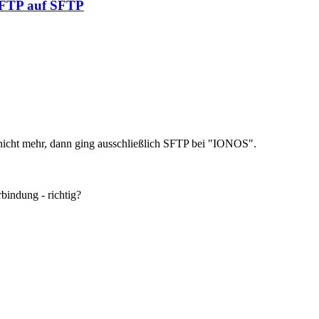
n FTP auf SFTP
h nicht mehr, dann ging ausschließlich SFTP bei "IONOS".
rbindung - richtig?