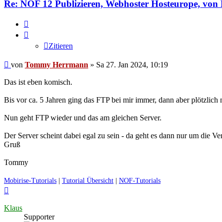
Re: NOF 12 Publizieren, Webhoster Hosteurope, vo
Zitieren
Zitieren
Ungelesener
von
Tommy Herrmann
»
Sa 27. Jan 2024, 10:19
Beitrag
Das ist eben komisch.
Bis vor ca. 5 Jahren ging das FTP bei mir immer, dann aber plötzlic
Nun geht FTP wieder und das am gleichen Server.
Der Server scheint dabei egal zu sein - da geht es dann nur um die Ve
Gruß
Tommy
Mobirise-Tutorials
|
Tutorial Übersicht
|
NOF-Tutorials
Nach
oben
Klaus
Supporter