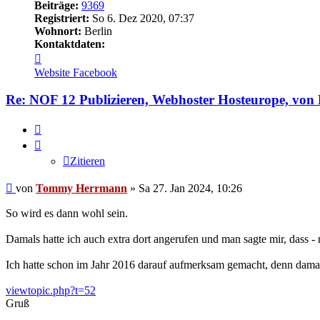
Beiträge:
9369
Registriert:
So 6. Dez 2020, 07:37
Wohnort:
Berlin
Kontaktdaten:
Kontaktdaten
von
Website
Facebook
Tommy
Herrmann
Re: NOF 12 Publizieren, Webhoster Hosteurope, vo
Zitieren
Zitieren
Ungelesener
von
Tommy Herrmann
»
Sa 27. Jan 2024, 10:26
Beitrag
So wird es dann wohl sein.
Damals hatte ich auch extra dort angerufen und man sagte mir, dass 
Ich hatte schon im Jahr 2016 darauf aufmerksam gemacht, denn dam
viewtopic.php?t=52
Gruß