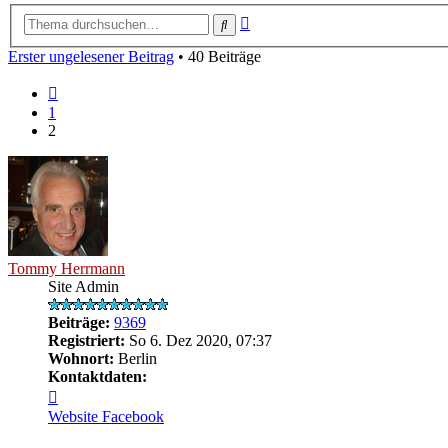
Erweiterte
Suche
Suche
Erster ungelesener Beitrag
• 40 Beiträge
Vorherige
1
2
Tommy Herrmann
Site Admin
Beiträge:
9369
Registriert:
So 6. Dez 2020, 07:37
Wohnort:
Berlin
Kontaktdaten:
Kontaktdaten
von
Website
Facebook
Tommy
Herrmann