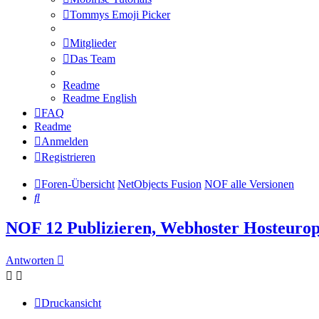
Tommys Emoji Picker
Mitglieder
Das Team
Readme
Readme English
FAQ
Readme
Anmelden
Registrieren
Foren-Übersicht
NetObjects Fusion
NOF alle Versionen
Suche
NOF 12 Publizieren, Webhoster Hosteuro
Antworten
Druckansicht