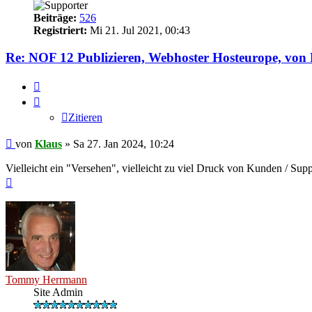
Beiträge:
526
Registriert:
Mi 21. Jul 2021, 00:43
Re: NOF 12 Publizieren, Webhoster Hosteurope, vo
Zitieren
Zitieren
Ungelesener
von
Klaus
»
Sa 27. Jan 2024, 10:24
Beitrag
Vielleicht ein "Versehen", vielleicht zu viel Druck von Kunden / 
Nach
oben
Tommy Herrmann
Site Admin