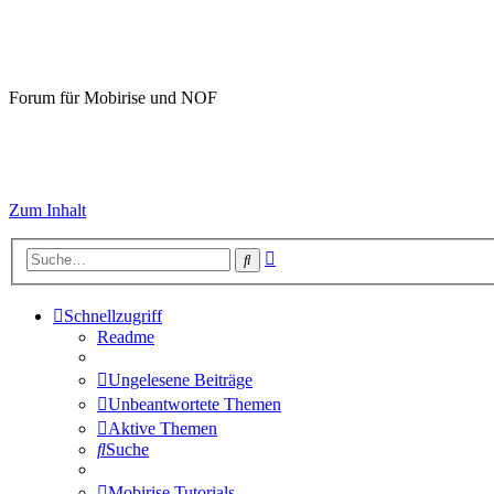
Mobirise-Tutorials.com
Forum für Mobirise und NOF
Hilfeseiten von Mobirise-Tutorials.com
Impressum
Zum Inhalt
Erweiterte
Suche
Suche
Schnellzugriff
Readme
Ungelesene Beiträge
Unbeantwortete Themen
Aktive Themen
Suche
Mobirise Tutorials