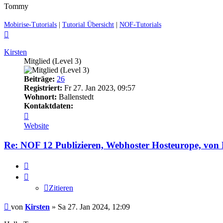
Tommy
Mobirise-Tutorials
|
Tutorial Übersicht
|
NOF-Tutorials
Nach
oben
Kirsten
Mitglied (Level 3)
Beiträge:
26
Registriert:
Fr 27. Jan 2023, 09:57
Wohnort:
Ballenstedt
Kontaktdaten:
Kontaktdaten
von
Website
Kirsten
Re: NOF 12 Publizieren, Webhoster Hosteurope, vo
Zitieren
Zitieren
Ungelesener
von
Kirsten
»
Sa 27. Jan 2024, 12:09
Beitrag