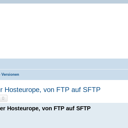
torials.com
d NOF
se-Tutorials.com
e Versionen
er Hosteurope, von FTP auf SFTP
uche
Erweiterte Suche
er Hosteurope, von FTP auf SFTP