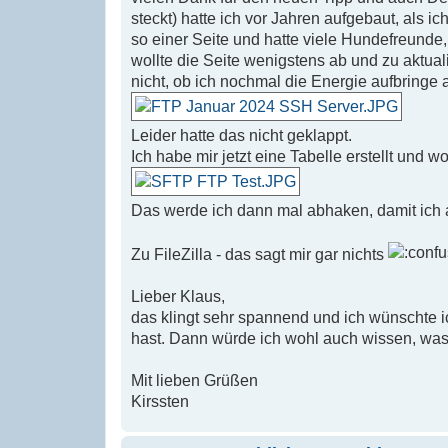
l
e
steckt) hatte ich vor Jahren aufgebaut, als ic
s
so einer Seite und hatte viele Hundefreunde,
e
n
wollte die Seite wenigstens ab und zu aktual
e
nicht, ob ich nochmal die Energie aufbringe
r
B
e
i
Leider hatte das nicht geklappt.
t
Ich habe mir jetzt eine Tabelle erstellt und 
r
a
g
Das werde ich dann mal abhaken, damit ich a
Zu FileZilla - das sagt mir gar nichts
Lieber Klaus,
das klingt sehr spannend und ich wünschte 
hast. Dann würde ich wohl auch wissen, was 
Mit lieben Grüßen
Kirssten