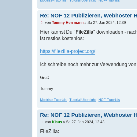
Mobirise-Tutorials
|
Tutorial Übersicht
|
NOF-Tutorials
Re: NOF 12 Publizieren, Webhoster 
U
von
Tommy Herrmann
»
Sa 27. Jan 2024, 12:39
n
g
Hier kannst Du "
FileZilla
" downloaden - nach 
e
ist restlos kostenlos:
l
e
s
https://filezilla-project.org/
e
n
e
Ich schreibe noch mehr zur Verwendung von "
r
B
e
Gruß
i
t
r
Tommy
a
g
Mobirise-Tutorials
|
Tutorial Übersicht
|
NOF-Tutorials
Re: NOF 12 Publizieren, Webhoster 
U
von
Klaus
»
Sa 27. Jan 2024, 12:43
n
g
FileZilla:
e