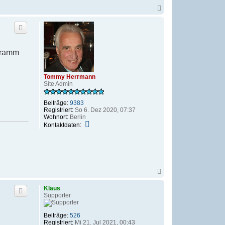
m
N
y
a
H
c
e
h
r
o
r
b
m
e
gramm
a
n
n
n
Tommy Herrmann
Site Admin
Beiträge:
9383
Registriert:
So 6. Dez 2020, 07:37
Wohnort:
Berlin
K
Kontaktdaten:
o
n
t
a
k
t
N
d
a
a
c
t
Klaus
h
e
Supporter
o
n
b
v
e
o
Beiträge:
526
n
n
Registriert:
Mi 21. Jul 2021, 00:43