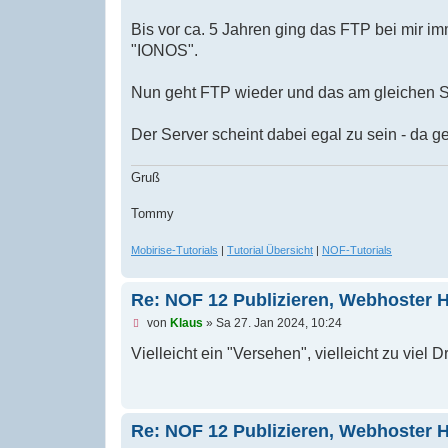
l
e
Bis vor ca. 5 Jahren ging das FTP bei mir im
s
"IONOS".
e
n
e
Nun geht FTP wieder und das am gleichen S
r
B
e
Der Server scheint dabei egal zu sein - da g
i
t
r
Gruß
a
g
Tommy
Mobirise-Tutorials
|
Tutorial Übersicht
|
NOF-Tutorials
Re: NOF 12 Publizieren, Webhoster 
U
von
Klaus
»
Sa 27. Jan 2024, 10:24
n
g
Vielleicht ein "Versehen", vielleicht zu vi
e
l
e
s
e
Re: NOF 12 Publizieren, Webhoster 
n