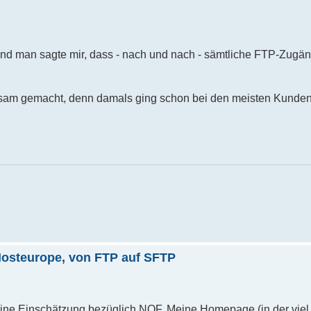
 und man sagte mir, dass - nach und nach - sämtliche FTP-Zugä
rksam gemacht, denn damals ging schon bei den meisten Kunde
Hosteurope, von FTP auf SFTP
ine Einschätzung bezüglich NOF. Meine Homepage (in der viel 