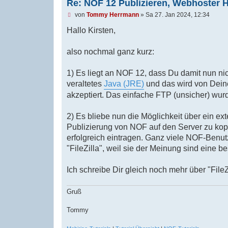
Re: NOF 12 Publizieren, Webhoster 
U
von
Tommy Herrmann
»
Sa 27. Jan 2024, 12:34
n
g
Hallo Kirsten,
e
l
e
also nochmal ganz kurz:
s
e
n
1) Es liegt an NOF 12, dass Du damit nun ni
e
veraltetes
Java (JRE)
und das wird von Deine
r
B
akzeptiert. Das einfache FTP (unsicher) wurd
e
i
t
2) Es bliebe nun die Möglichkeit über ein e
r
Publizierung von NOF auf den Server zu kopi
a
g
erfolgreich eintragen. Ganz viele NOF-Benut
"FileZilla", weil sie der Meinung sind eine b
Ich schreibe Dir gleich noch mehr über "File
Gruß
Tommy