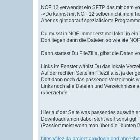
l
e
NOF 12 verwendet ein SFTP das mit dem von
s
->Du kannst mit NOF 12 selber nicht mehr h
e
n
Aber es gibt darauf spezialisierte Programme
e
r
B
Du musst in NOF immer erst mal lokal in ein 
e
Dort liegen dann die Dateien so wie sie NOF
i
t
r
Dann startest Du FileZilla, gibst die Daten 
a
g
Links im Fenster wählst Du das lokale Verzei
Auf der rechten Seite im FileZilla ist ja der
Dort dann noch das passende Verzeichnis wäh
Links noch alle Dateien und Verzeichnisse
rüberziehen.
Hier auf der Seite was passendes auswählen
Downloadnamen dabei steht weil sonst ggf.
(Passiert meist wenn man über die "bunten 
https://filezilla-project.org/download.php?sh