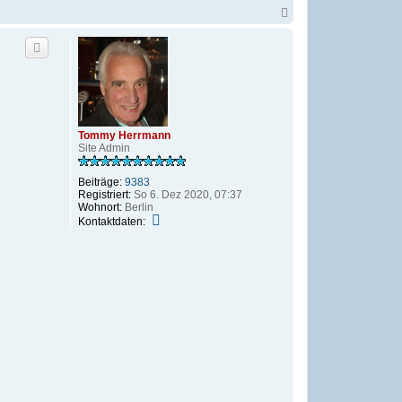
N
a
c
h
o
b
e
n
Tommy Herrmann
Site Admin
Beiträge:
9383
Registriert:
So 6. Dez 2020, 07:37
Wohnort:
Berlin
K
Kontaktdaten:
o
n
t
a
k
t
d
a
t
e
n
v
o
n