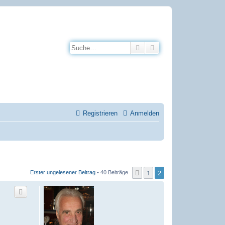
Suche
Erweiterte Suche
Registrieren
Anmelden
1
2
Vorherige
Erster ungelesener Beitrag
• 40 Beiträge