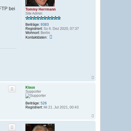
SFTP bei
Tommy Herrmann
Site Admin
Beiträge:
9383
Registriert:
So 6. Dez 2020, 07:37
Wohnort:
Berlin
K
Kontaktdaten:
o
n
t
a
k
t
d
a
t
N
e
a
n
c
v
Klaus
h
o
Supporter
o
n
b
T
e
o
Beiträge:
526
n
m
Registriert:
Mi 21. Jul 2021, 00:43
m
y
N
H
a
e
c
r
h
r