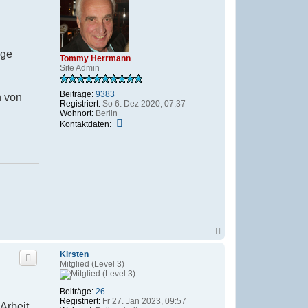
o
m
b
a
e
n
n
n
nge
Tommy Herrmann
Site Admin
Beiträge:
9383
n von
Registriert:
So 6. Dez 2020, 07:37
Wohnort:
Berlin
K
Kontaktdaten:
o
n
t
a
k
t
d
a
t
e
n
N
v
a
o
c
Kirsten
n
h
Mitglied (Level 3)
T
o
o
b
m
e
Beiträge:
26
m
n
Registriert:
Fr 27. Jan 2023, 09:57
Arbeit
y