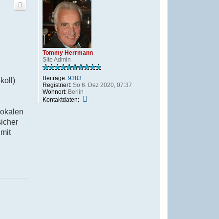
h
o
b
e
n
Tommy Herrmann
Site Admin
Beiträge:
9383
koll)
Registriert:
So 6. Dez 2020, 07:37
Wohnort:
Berlin
K
Kontaktdaten:
o
 lokalen
n
t
sicher
a
mit
k
t
d
a
t
e
n
v
o
n
T
o
m