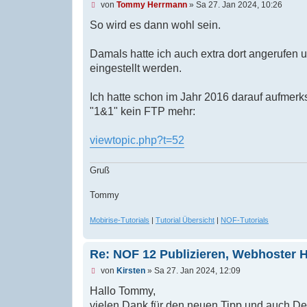
e
U
von
Tommy Herrmann
»
Sa 27. Jan 2024, 10:26
r
n
B
g
So wird es dann wohl sein.
e
e
i
l
t
e
Damals hatte ich auch extra dort angerufen
r
s
eingestellt werden.
a
e
g
n
e
Ich hatte schon im Jahr 2016 darauf aufme
r
B
"1&1" kein FTP mehr:
e
i
t
viewtopic.php?t=52
r
a
g
Gruß
Tommy
Mobirise-Tutorials
|
Tutorial Übersicht
|
NOF-Tutorials
Re: NOF 12 Publizieren, Webhoster 
U
von
Kirsten
»
Sa 27. Jan 2024, 12:09
n
g
Hallo Tommy,
e
vielen Dank für den neuen Tipp und auch De