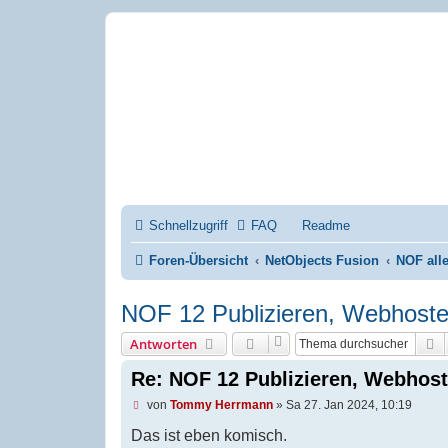
Mobirise-Tu
Forum für Mobirise un
Hilfeseiten von Mobiri
Impressum
Schnellzugriff
FAQ
Readme
Foren-Übersicht
NetObjects Fusion
NOF all
NOF 12 Publizieren, Webhost
S
Antworten
Re: NOF 12 Publizieren, Webhost
U
von
Tommy Herrmann
»
Sa 27. Jan 2024, 10:19
n
g
Das ist eben komisch.
e