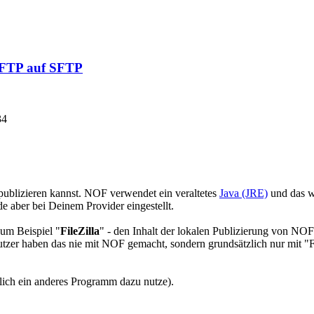
n FTP auf SFTP
34
publizieren kannst. NOF verwendet ein veraltetes
Java (JRE)
und das w
e aber bei Deinem Provider eingestellt.
zum Beispiel "
FileZilla
" - den Inhalt der lokalen Publizierung von NOF
tzer haben das nie mit NOF gemacht, sondern grundsätzlich nur mit "Fil
tlich ein anderes Programm dazu nutze).