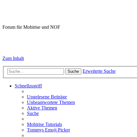
Mobirise-Tutorials.com
Forum für Mobirise und NOF
Hilfeseiten von Mobirise-Tutorials.com
Impressum
Zum Inhalt
Erweiterte Suche
Suche
Schnellzugriff
Ungelesene Beiträge
Unbeantwortete Themen
Aktive Themen
Suche
Mobirise Tutorials
Tommys Emoji Picker