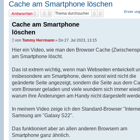
Cache am Smartphone löschen
Erster ung
Suche
Erweiterte Suche
Antworten
Cache am Smartphone
löschen
U
von
Tommy Herrmann
»
Do 27. Jul 2023, 13:15
n
g
Hier ein Video, wie man den Browser Cache (Zwischensp
e
am Smartphone löscht.
l
e
s
Das ist extrem wichtig, wenn man Webseiten entwickelt u
e
n
insbesondere am Smartphone, denn sonst wird nicht die
e
geänderte Seite angezeigt, sondern die Seite aus dem C
r
B
vom Browser geladen und viele wundern sich immer wied
e
warum ihre Änderungen am Handy nicht dargestellt werde
i
t
r
In meinem Video zeige ich den Standard-Browser "Interne
a
g
Samsung am "Galaxy S22".
Das funktioniert aber an allen anderen Browsern am
Smartphone ganz ähnlich.