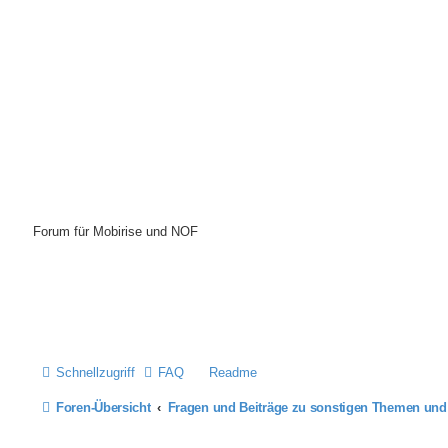
Mobirise-Tutorials.com
Forum für Mobirise und NOF
Hilfeseiten von Mobirise-Tutorials.com
Impressum
Schnellzugriff
FAQ
Readme
Foren-Übersicht
Fragen und Beiträge zu sonstigen Themen un