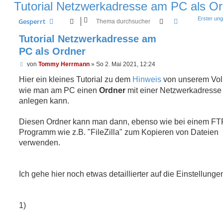
Tutorial Netzwerkadresse am PC als O
Erster ung
Suche
Erweiterte Su
Gesperrt
Tutorial Netzwerkadresse am
PC als Ordner
U
von
Tommy Herrmann
»
So 2. Mai 2021, 12:24
n
g
Hier ein kleines Tutorial zu dem
Hinweis
von unserem Vol
e
wie man am PC einen
Ordner
mit einer Netzwerkadresse
l
e
anlegen kann.
s
e
n
Diesen Ordner kann man dann, ebenso wie bei einem FT
e
Programm wie z.B. "FileZilla" zum Kopieren von Dateien
r
B
verwenden.
e
i
t
r
Ich gehe hier noch etwas detaillierter auf die Einstellungen
a
g
1)