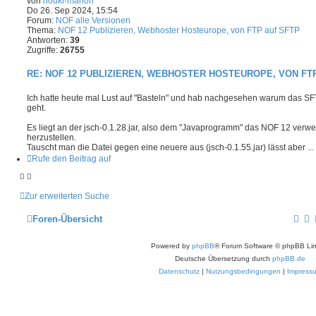
von
nouki-marion
Do 26. Sep 2024, 15:54
Forum:
NOF alle Versionen
Thema:
NOF 12 Publizieren, Webhoster Hosteurope, von FTP auf SFTP
Antworten:
39
Zugriffe:
26755
RE: NOF 12 PUBLIZIEREN, WEBHOSTER HOSTEUROPE, VON FT
Ich hatte heute mal Lust auf "Basteln" und hab nachgesehen warum das SF
geht.
Es liegt an der jsch-0.1.28.jar, also dem "Javaprogramm" das NOF 12 ve
herzustellen.
Tauscht man die Datei gegen eine neuere aus (jsch-0.1.55.jar) lässt aber ...
Rufe den Beitrag auf
Zur erweiterten Suche
Foren-Übersicht
Powered by
phpBB
® Forum Software © phpBB Lim
Deutsche Übersetzung durch
phpBB.de
Datenschutz
|
Nutzungsbedingungen
|
Impress