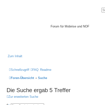
Mobirise-
Tutorials.com
Forum für Mobirise und NOF
Hilfeseiten von Mobirise-
Tutorials.com
Impressum
Zum Inhalt
Schnellzugriff
FAQ
Readme
Foren-Übersicht
Suche
Die Suche ergab 5 Treffer
Zur erweiterten Suche
S
E