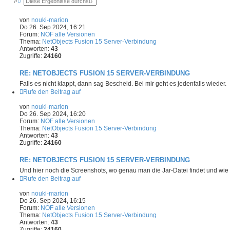
u
r
c
w
h
e
von
nouki-marion
e
i
Do 26. Sep 2024, 16:21
t
Forum:
NOF alle Versionen
e
Thema:
NetObjects Fusion 15 Server-Verbindung
r
Antworten:
t
43
e
Zugriffe:
24160
S
u
RE: NETOBJECTS FUSION 15 SERVER-VERBINDUNG
c
h
Falls es nicht klappt, dann sag Bescheid. Bei mir geht es jedenfalls wieder.
e
Rufe den Beitrag auf
von
nouki-marion
Do 26. Sep 2024, 16:20
Forum:
NOF alle Versionen
Thema:
NetObjects Fusion 15 Server-Verbindung
Antworten:
43
Zugriffe:
24160
RE: NETOBJECTS FUSION 15 SERVER-VERBINDUNG
Und hier noch die Screenshots, wo genau man die Jar-Datei findet und wie
Rufe den Beitrag auf
von
nouki-marion
Do 26. Sep 2024, 16:15
Forum:
NOF alle Versionen
Thema:
NetObjects Fusion 15 Server-Verbindung
Antworten:
43
Zugriffe:
24160