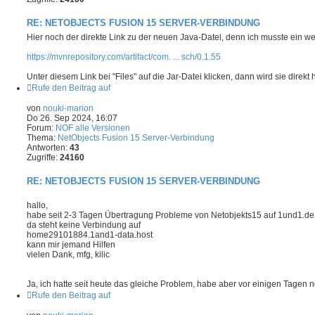
RE: NETOBJECTS FUSION 15 SERVER-VERBINDUNG
Hier noch der direkte Link zu der neuen Java-Datei, denn ich musste ein w
https://mvnrepository.com/artifact/com. ... sch/0.1.55
Unter diesem Link bei "Files" auf die Jar-Datei klicken, dann wird sie direkt
Rufe den Beitrag auf
von
nouki-marion
Do 26. Sep 2024, 16:07
Forum:
NOF alle Versionen
Thema:
NetObjects Fusion 15 Server-Verbindung
Antworten:
43
Zugriffe:
24160
RE: NETOBJECTS FUSION 15 SERVER-VERBINDUNG
hallo,
habe seit 2-3 Tagen Übertragung Probleme von Netobjekts15 auf 1und1.de
da steht keine Verbindung auf
home29101884.1and1-data.host
kann mir jemand Hilfen
vielen Dank, mfg, kilic
Ja, ich hatte seit heute das gleiche Problem, habe aber vor einigen Tagen no
Rufe den Beitrag auf