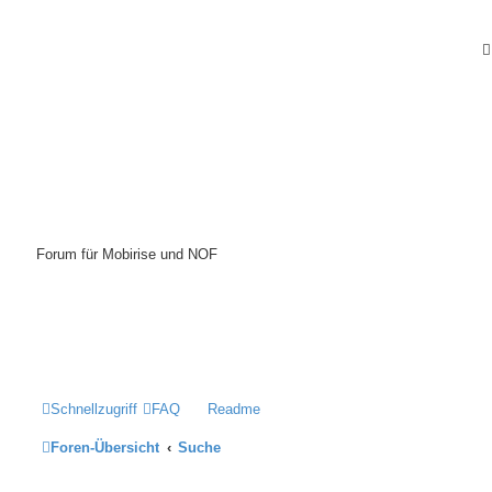
Mobirise-Tutorials.com
Forum für Mobirise und NOF
Hilfeseiten von Mobirise-Tutorials.com
Impressum
Schnellzugriff
FAQ
Readme
Foren-Übersicht
Suche