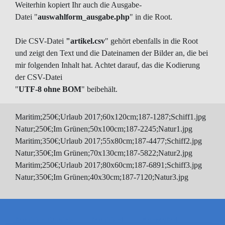
Weiterhin kopiert Ihr auch die Ausgabe-
Datei "
auswahlform_ausgabe.php
" in die Root.
Die CSV-Datei
"artikel.csv
" gehört ebenfalls in die Root
und zeigt den Text und die Dateinamen der Bilder an, die bei
mir folgenden Inhalt hat. Achtet darauf, das die Kodierung
der CSV-Datei
"
UTF-8 ohne BOM
" beibehält.
Maritim;250€;Urlaub 2017;60x120cm;187-1287;Schiff1.jpg
Natur;250€;Im Grünen;50x100cm;187-2245;Natur1.jpg
Maritim;350€;Urlaub 2017;55x80cm;187-4477;Schiff2.jpg
Natur;350€;Im Grünen;70x130cm;187-5822;Natur2.jpg
Maritim;250€;Urlaub 2017;80x60cm;187-6891;Schiff3.jpg
Natur;350€;Im Grünen;40x30cm;187-7120;Natur3.jpg
Mobirise Tutorials
Mobirise4
AgencyM4