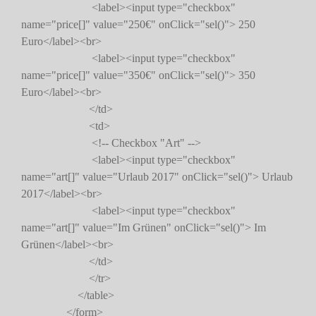
<label><input type="checkbox"
name="price[]" value="250€" onClick="sel()"> 250
Euro</label><br>
<label><input type="checkbox"
name="price[]" value="350€" onClick="sel()"> 350
Euro</label><br>
</td>
<td>
<!-- Checkbox "Art" -->
<label><input type="checkbox"
name="art[]" value="Urlaub 2017" onClick="sel()"> Urlaub
2017</label><br>
<label><input type="checkbox"
name="art[]" value="Im Grünen" onClick="sel()"> Im
Grünen</label><br>
</td>
</tr>
</table>
</form>