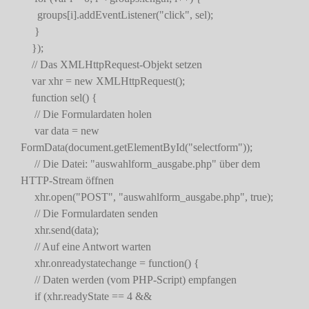
groups[i].addEventListener("click", sel);
}
});
// Das XMLHttpRequest-Objekt setzen
var xhr = new XMLHttpRequest();
function sel() {
// Die Formulardaten holen
var data = new
FormData(document.getElementById("selectform"));
// Die Datei: "auswahlform_ausgabe.php" über dem
HTTP-Stream öffnen
xhr.open("POST", "auswahlform_ausgabe.php", true);
// Die Formulardaten senden
xhr.send(data);
// Auf eine Antwort warten
xhr.onreadystatechange = function() {
// Daten werden (vom PHP-Script) empfangen
if (xhr.readyState == 4 &&