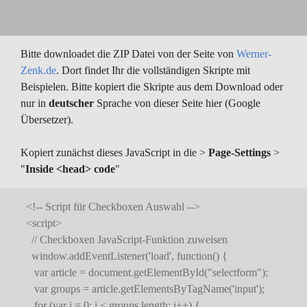
Bitte downloadet die ZIP Datei von der Seite von
Werner-
Zenk.de
. Dort findet Ihr die vollständigen Skripte mit
Beispielen. Bitte kopiert die Skripte aus dem Download oder
nur in
deutscher
Sprache von dieser Seite hier (Google
Übersetzer).
Kopiert zunächst dieses JavaScript in die >
Page-Settings
>
"
Inside <head> code
"
<!-- Script für Checkboxen Auswahl -->
<script>
// Checkboxen JavaScript-Funktion zuweisen
window.addEventListener('load', function() {
var article = document.getElementById("selectform");
var groups = article.getElementsByTagName('input');
for (var i = 0; i < groups.length; i++) {