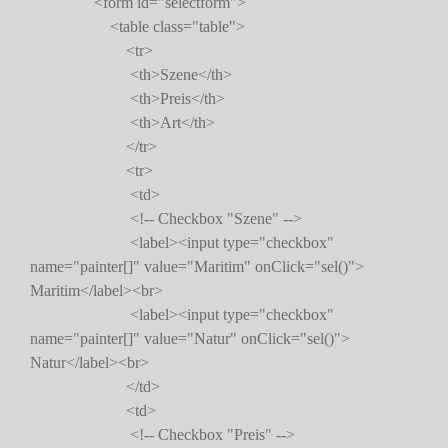
<form id="selectform">
<table class="table">
<tr>
<th>Szene</th>
<th>Preis</th>
<th>Art</th>
</tr>
<tr>
<td>
<!-- Checkbox "Szene" -->
<label><input type="checkbox"
name="painter[]" value="Maritim" onClick="sel()">
Maritim</label><br>
<label><input type="checkbox"
name="painter[]" value="Natur" onClick="sel()">
Natur</label><br>
</td>
<td>
<!-- Checkbox "Preis" -->